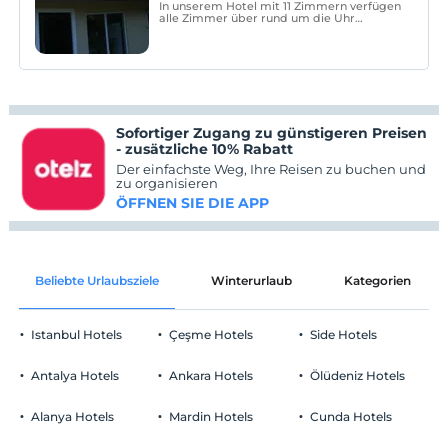
In unserem Hotel mit 11 Zimmern verfügen
alle Zimmer über rund um die Uhr
warmes und kaltes Wasser sowie ein
Energiekartensystem, eine Klimaanlage,
einen Flachbildfernseher und einen
digitalen Satelliten.
Sofortiger Zugang zu günstigeren Preisen
- zusätzliche 10% Rabatt
Der einfachste Weg, Ihre Reisen zu buchen und
zu organisieren
ÖFFNEN SIE DIE APP
Beliebte Urlaubsziele
Winterurlaub
Kategorien
Istanbul Hotels
Çeşme Hotels
Side Hotels
Antalya Hotels
Ankara Hotels
Ölüdeniz Hotels
Alanya Hotels
Mardin Hotels
Cunda Hotels