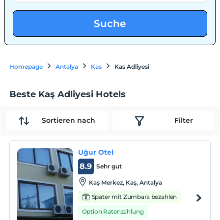
Suche
Homepage
Antalya
Kas
Kas Adliyesi
Beste Kaş Adliyesi Hotels
Sortieren nach
Filter
Uğur Otel
8.9
Sehr gut
Kaş Merkez, Kaş, Antalya
Später mit Zumbara bezahlen
Option Ratenzahlung