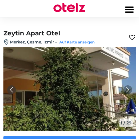
Zeytin Apart Otel
Merkez, Çesme, Izmir
-
Auf Karte anzeigen
1
/
29