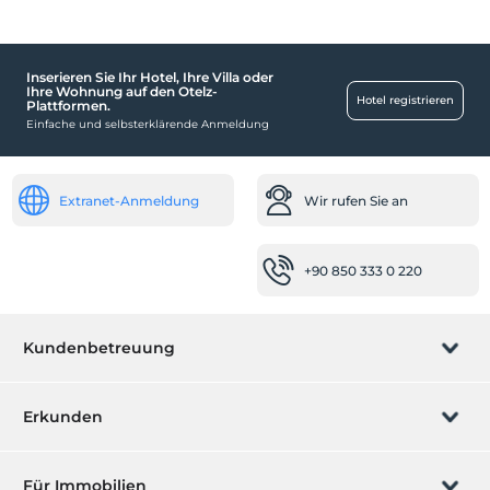
Schwimmbad
Freibad
Inserieren Sie Ihr Hotel, Ihre Villa oder
Ihre Wohnung auf den Otelz-
Kind
Hotel registrieren
Plattformen.
Einfache und selbsterklärende Anmeldung
Kinderbett
Baby
Extranet-Anmeldung
Wir rufen Sie an
Babybett
Transport
+90 850 333 0 220
Flughafentransfer, kostenpflichtig
Andere
Klimaanlage
Kundenbetreuung
In der Einrichtung
Buchung verwalten
Erkunden
Spielzimmer
Aufzug
Wir rufen Sie an
Geschenkgutschein
Für Immobilien
Räume