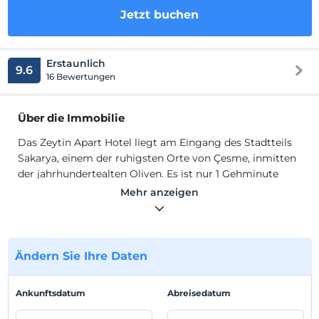
Jetzt buchen
Erstaunlich
9.6
16 Bewertungen
Über die Immobilie
Das Zeytin Apart Hotel liegt am Eingang des Stadtteils
Sakarya, einem der ruhigsten Orte von Çesme, inmitten
der jahrhundertealten Oliven. Es ist nur 1 Gehminute
vom zentralen Markt entfernt. Es verfügt über einen
Mehr anzeigen
erfahrenen Betreiber, freundliches und gebildetes
Personal, ist friedlich und friedlich saubere Zimmer,
Schwimmbäder für Erwachsene und Kinder, Aufzüge
und herzerwärmend. Es steht Ihnen rund um die Uhr zur
Ändern Sie Ihre Daten
Verfügung und bietet eine Terrasse mit Aussicht. Die
Zimmer im Zeytin Apart Hotel verfügen über eine
Ankunftsdatum
Abreisedatum
Lounge, ein Bad und einen Balkon mit Blick auf den
Pool.