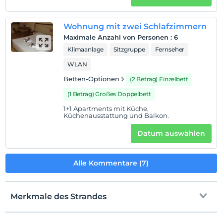
Strand
Der Strand Aya Yorgi liegt 1 km von der Anlage entfernt,
Wohnung mit zwei Schlafzimmern
den Strand Ilica 4 km und Alaçati, der für sein
Maximale Anzahl von Personen
:
6
Windsurfen bekannt ist, 6 km. Der Strand und der
Klimaanlage
Sitzgruppe
Fernseher
Yachthafen sind zu Fuß erreichbar.
WLAN
Betten-Optionen
(2 Betrag) Einzelbett
Auf Karte
(1 Betrag) Großes Doppelbett
anzeigen
1+1 Apartments mit Küche,
Küchenausstattung und Balkon.
Hotelpolitik
Datum auswählen
Einchecken
Nach 14:00
Alle Kommentare (7)
Check-out
Vor 12:00
Merkmale des Strandes
Haustiere
Haustiere nicht erlaubt