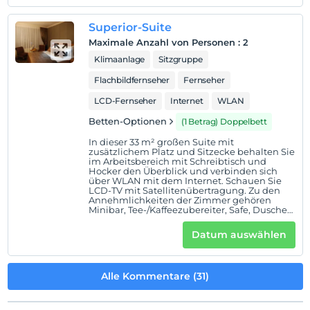
maximal 4 Personen.
Superior-Suite
Maximale Anzahl von Personen
:
2
Klimaanlage
Sitzgruppe
Flachbildfernseher
Fernseher
LCD-Fernseher
Internet
WLAN
Betten-Optionen
(1 Betrag) Doppelbett
In dieser 33 m² großen Suite mit
zusätzlichem Platz und Sitzecke behalten Sie
im Arbeitsbereich mit Schreibtisch und
Hocker den Überblick und verbinden sich
über WLAN mit dem Internet. Schauen Sie
LCD-TV mit Satellitenübertragung. Zu den
Annehmlichkeiten der Zimmer gehören
Minibar, Tee-/Kaffeezubereiter, Safe, Dusche
im Badezimmer, Reinigungsmittel und
Haartrockner.
Datum auswählen
Alle Kommentare (31)