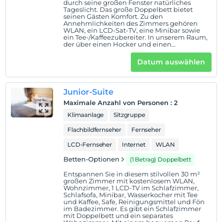
durch seine großen Fenster natürliches
Auf Karte
Tageslicht. Das große Doppelbett bietet
seinen Gästen Komfort. Zu den
anzeigen
Annehmlichkeiten des Zimmers gehören
WLAN, ein LCD-Sat-TV, eine Minibar sowie
ein Tee-/Kaffeezubereiter. In unserem Raum,
der über einen Hocker und einen
Hotelpolitik
Arbeitsbereich verfügt, können Sie Ihre Arbeit
bequem verfolgen. Im Bad gibt es Dusche,
Einchecken
Datum auswählen
Fön und Reinigungsmittel und in unseren
Nach 14:00
Zimmern gibt es einen Safe für Ihre
Wertsachen. 2 Erwachsene können
übernachten.
Check-out
Junior-Suite
Vor 12:00
Maximale Anzahl von Personen
:
2
Haustiere
Klimaanlage
Sitzgruppe
Haustiere nicht erlaubt
Flachbildfernseher
Fernseher
Rauchen
LCD-Fernseher
Internet
WLAN
Rauchen im Zimmer verboten
Betten-Optionen
(1 Betrag) Doppelbett
Kind(er)
Entspannen Sie in diesem stilvollen 30 m²
Der Aufenthalt für Kleinkinder bis zum Alter von 2 ist
großen Zimmer mit kostenlosem WLAN,
Wohnzimmer, 1 LCD-TV im Schlafzimmer,
kostenlos.
Schlafsofa, Minibar, Wasserkocher mit Tee
1 Der Aufenthalt für Kind(er) unter dem Alter von 6
und Kaffee, Safe, Reinigungsmittel und Fön
im Badezimmer. Es gibt ein Schlafzimmer
ist/sind pro Zimmer kostenlos
mit Doppelbett und ein separates