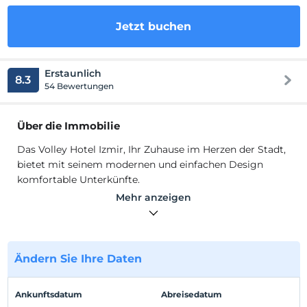
Jetzt buchen
Erstaunlich
8.3
54 Bewertungen
Über die Immobilie
Das Volley Hotel Izmir, Ihr Zuhause im Herzen der Stadt,
bietet mit seinem modernen und einfachen Design
komfortable Unterkünfte.
Sie werden Ihr Privileg in unseren Zimmern spüren, die
Mehr anzeigen
für den Komfort Ihrer Gäste ausgelegt sind. In Alsancak,
dem Herzen des Stadtzentrums von Izmir, können Sie
dasjenige wählen, das zu Ihnen in unserem Hotel passt.
Es verfügt über eine Gesamtkapazität von 56 Zimmern,
Ändern Sie Ihre Daten
die geschmackvoll eingerichtet sind und neben der
Alsancak Indoor Sports Hall liegen. Im Volley Hotel Izmir,
Ankunftsdatum
Abreisedatum
wo Sport und Geschäftsleben kombiniert werden,