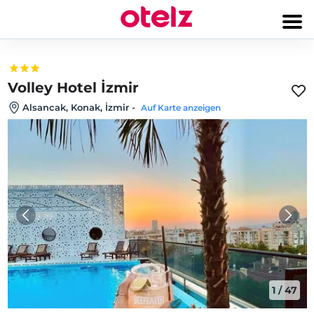
Volley Hotel İzmir
Alsancak, Konak, İzmir
-
Auf Karte anzeigen
1
/
47