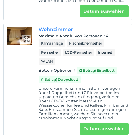
Wohnzimmer. Mit einem bequemen Pouf
können Sie Ihrer Arbeit am Tisch folgen. . In
dieser Suite werden Sie sich wie zu Hause
Datum auswählen
fühlen.
Wohnzimmer
Maximale Anzahl von Personen
:
4
Klimaanlage
Flachbildfernseher
Fernseher
LCD-Fernseher
Internet
WLAN
Betten-Optionen
(2 Betrag) Einzelbett
(1 Betrag) Doppelbett
Unsere Familienzimmer, 33 qm, verfügen
über 1 Doppelbett und 2 Einzelbetten im
separaten Bereich am Eingang, verfügen
über LCD-TV, kostenloses W-Lan,
Wasserkocher für Tee und Kaffee, Minibar und
Safe. Entspannen Sie in diesem geräumigen
Familienzimmer, wachen Sie nach einer
erholsamen Nacht ausgeruht auf und
arbeiten Sie produktiv am Hocker-
Schreibtisch. Das Badezimmer verfügt über
Datum auswählen
eine Dusche und Reinigungsmittel sowie
einen Haartrockner. Es bietet Platz für