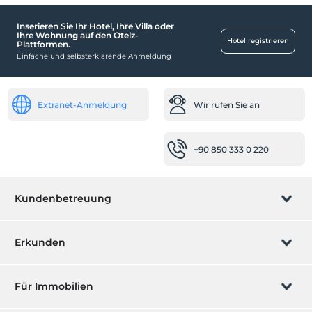
Inserieren Sie Ihr Hotel, Ihre Villa oder
Räume
Ihre Wohnung auf den Otelz-
Hotel registrieren
Plattformen.
Familienzimmer
Einfache und selbsterklärende Anmeldung
Andere
Klimaanlage
Extranet-Anmeldung
Wir rufen Sie an
Spa- und Gesundheitseinrichtungen
Whirlpool
+90 850 333 0 220
Schwimmbad
Freibad
Kundenbetreuung
Isıtmalı Havuz
In der Einrichtung
Buchung verwalten
Erkunden
Sonnenterrasse
Garten
Wir rufen Sie an
Geschenkgutschein
Für Immobilien
Highlights
Werden Sie ein Partner