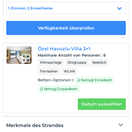
Strand
1 Zimmer, 2 Erwachsene
Plaja 1 km mesafededir.
Verfügbarkeit überprüfen
Auf Karte
anzeigen
Özel Havuzlu Villa 3+1
Maximale Anzahl von Personen
:
6
Hotelpolitik
Klimaanlage
Sitzgruppe
Seeblick
Einchecken
Fernseher
WLAN
Nach 16:00
Betten-Optionen
(2 Betrag) Einzelbett
Check-out
(2 Betrag) Doppelbett
Vor 10:00
Haustiere
Datum auswählen
Haustiere nicht erlaubt
Rauchen
Rauchen im Zimmer verboten
Merkmale des Strandes
Kind(er)