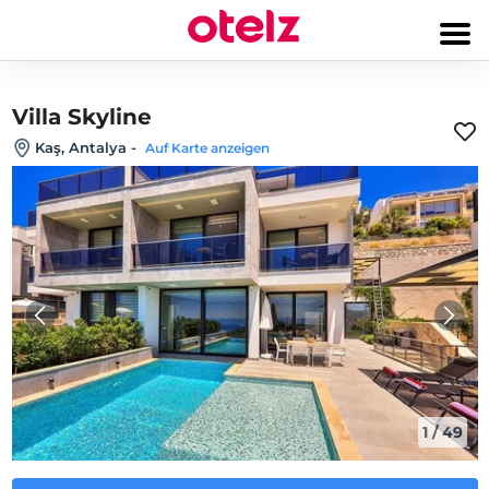
Villa Skyline
Kaş, Antalya
-
Auf Karte anzeigen
1
/
49