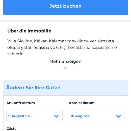
Jetzt buchen
Über die Immobilie
Villa Skyline, Kalkan Kalamar mevkiinde yer almakta
olup 3 yatak odasına ve 6 kişi konaklama kapasitesine
sahiptir.
Muhteşem bir deniz manzarası sunan villamızda
Mehr anzeigen
ihtiyacınız olan her şey mevcuttur. Geniş aile ve arkadaş
grupları için ideal bir seçenek olan villamız konforlu bir
tatil imkanı sunmaktadır. Villamızın içerisinde spor
yapabileceğiniz bir spor salonu keyifli dakikalar
Ändern Sie Ihre Daten
geçirebileceğiniz bir oyun alanı bulunmaktadır. Keyifli
tatil imkanı sunan villamız siz değerli misafirlerini
Ankunftsdatum
Abreisedatum
beklemektedir.
Standort
9 August So.
10 Aug. Mo.
Kaş Kalkan Mahallesi'nde konumlanmaktadır.
Gäste