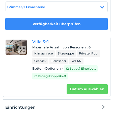
En yakın sahile 1 km mesafededir.
1 Zimmer, 2 Erwachsene
Verfügbarkeit überprüfen
Auf Karte
anzeigen
Villa 3+1
Hotelpolitik
Maximale Anzahl von Personen
:
6
Einchecken
Klimaanlage
Sitzgruppe
Privater Pool
Nach 16:00
Seeblick
Fernseher
WLAN
Check-out
Betten-Optionen
(2 Betrag) Einzelbett
Vor 10:00
(2 Betrag) Doppelbett
Haustiere
Haustiere nicht erlaubt
Datum auswählen
Rauchen
Rauchen im Zimmer verboten
Kind(er)
Einrichtungen
Der Aufenthalt für Kleinkinder bis zum Alter von 2 ist