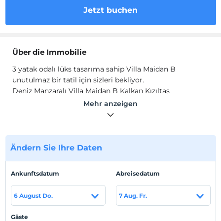
Jetzt buchen
Über die Immobilie
3 yatak odalı lüks tasarıma sahip Villa Maidan B
unutulmaz bir tatil için sizleri bekliyor.
Deniz Manzaralı Villa Maidan B Kalkan Kızıltaş
Bölgesi'nde yer almakta olup 3 yatak odalı 6 kişi
Mehr anzeigen
konaklama kapasitesine sahiptir. Geniş bahçe ve havuz
terasina sahip olan Villa Maidan B çekirdek aileler ve
arkadaş grupları için ideal villa tercihleriniz arasındadır.
Villamızda kapalı otopark bulunmaktadır.
Ändern Sie Ihre Daten
Standort
Ankunftsdatum
Abreisedatum
Kaş Kalkan Bölgesi'nde yer almaktadır. Kalkan merkeze
yakın konumda yer alan villamız lüks dizaynı ile göz
6 August Do.
7 Aug. Fr.
doldurmaktadır.
Strand
Gäste