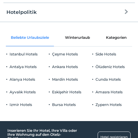
kostenlos.
Hotelpolitik
Es gibt keine Politik zum kostenlosen Aufenthalt von
Internet
Kindern
Einchecken
Kostenlos Internet via WLAN
Nach 16:00
Beliebte Urlaubsziele
Winterurlaub
Kategorien
Gemeinschaftsräume und alle Räume
Check-out
Vor 10:00
Istanbul Hotels
Çeşme Hotels
Side Hotels
Haustiere
Haustiere nicht erlaubt
Antalya Hotels
Ankara Hotels
Ölüdeniz Hotels
Rauchen
Rauchen im Zimmer verboten
Alanya Hotels
Mardin Hotels
Cunda Hotels
Parken
Kind(er)
Der Aufenthalt für Kleinkinder bis zum Alter von 2 ist
Kostenlos Privatparkplatz
Ayvalık Hotels
Eskişehir Hotels
Amasra Hotels
kostenlos.
Parkplatz in der Anlage
Es gibt keine Politik zum kostenlosen Aufenthalt von Kindern
Izmir Hotels
Bursa Hotels
Zypern Hotels
Inserieren Sie Ihr Hotel, Ihre Villa oder
Schwimmbad
Ihre Wohnung auf den Otelz-
Hotel registrieren