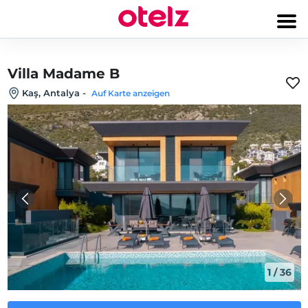
Villa Madame B
Kaş, Antalya
-
Auf Karte anzeigen
1
/
36