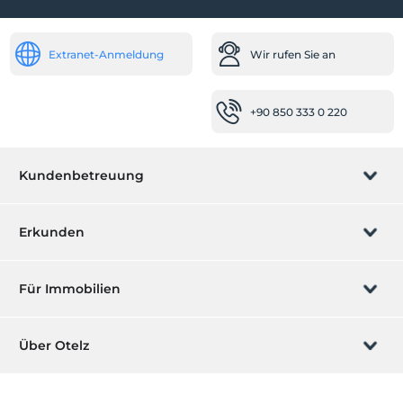
Andere
Klimaanlage
Extranet-Anmeldung
Wir rufen Sie an
Spa- und Gesundheitseinrichtungen
Whirlpool
+90 850 333 0 220
Schwimmbad
Freibad
Kundenbetreuung
Hallenbad
In der Einrichtung
Buchung verwalten
Erkunden
Fernsehzimmer
Garten
Wir rufen Sie an
Geschenkgutschein
Für Immobilien
Highlights
Werden Sie ein Partner
Was ist ZMoney?
Landschaft
Ihr Hotel auflisten
Über Otelz
Romantik / Flitterwochen
Kontakt
Mitglieder Anmeldung
Ihre Villa/ Wohnung auflisten
Über uns