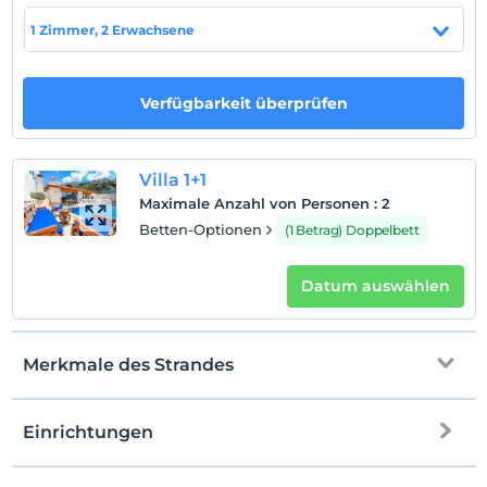
Not: Kapalı ısıtmalı havuz talep edildiği taktirde günlük
ekstra 800 TL karşılığı aktif hale getirilmektedir.
1 Zimmer, 2 Erwachsene
Verfügbarkeit überprüfen
Standort
Kaş İslamlar Bölgesi'nde yer almaktadır.
Strand
Villa 1+1
Maximale Anzahl von Personen
:
2
Sahile 13 km mesafededir.
Betten-Optionen
(1 Betrag) Doppelbett
Datum auswählen
Auf Karte
anzeigen
Merkmale des Strandes
Hotelpolitik
Einchecken
Einrichtungen
Nach 16:00
Zum Strand
13 km entfernt
Check-out