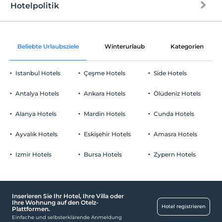
Vor 10:00
Hotelpolitik
Internet
Haustiere
Einchecken
Haustiere nicht erlaubt
Kostenlos Internet via WLAN
Nach 16:00
Beliebte Urlaubsziele
Winterurlaub
Kategorien
Rauchen
Gemeinschaftsräume und alle Räume
Check-out
Rauchen im Zimmer verboten
Vor 10:00
Istanbul Hotels
Çeşme Hotels
Side Hotels
Haustiere
Kind(er)
Haustiere nicht erlaubt
Der Aufenthalt für Kleinkinder bis zum Alter von 2 ist
Antalya Hotels
Ankara Hotels
Ölüdeniz Hotels
kostenlos.
Rauchen
Es gibt keine Politik zum kostenlosen Aufenthalt von
Rauchen im Zimmer verboten
Alanya Hotels
Mardin Hotels
Cunda Hotels
Parken
Kindern
Kind(er)
Der Aufenthalt für Kleinkinder bis zum Alter von 2 ist
Kostenlos Parkplatz, öffentlich
Ayvalık Hotels
Eskişehir Hotels
Amasra Hotels
kostenlos.
Parkplatz in der Anlage
Es gibt keine Politik zum kostenlosen Aufenthalt von Kindern
Izmir Hotels
Bursa Hotels
Zypern Hotels
Inserieren Sie Ihr Hotel, Ihre Villa oder
Räume
Ihre Wohnung auf den Otelz-
Hotel registrieren
Plattformen.
Familienzimmer
Einfache und selbsterklärende Anmeldung