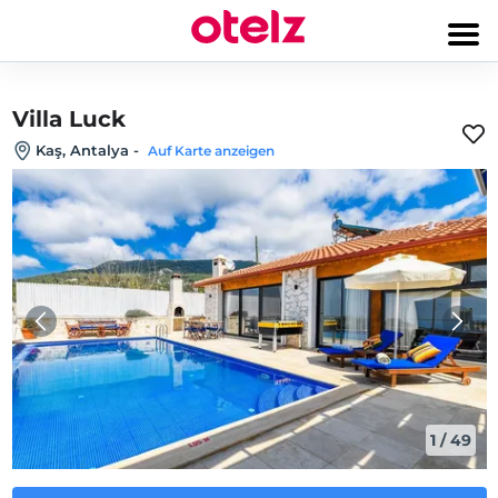
Villa Luck
Kaş, Antalya
-
Auf Karte anzeigen
1
/
49