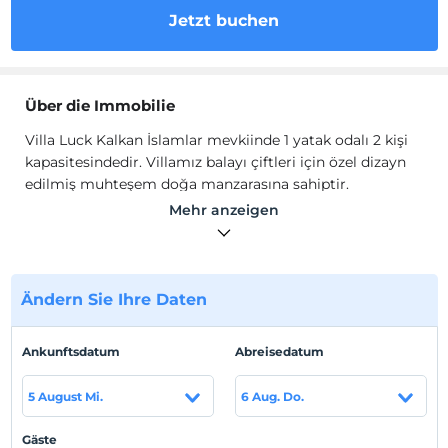
Jetzt buchen
Über die Immobilie
Villa Luck Kalkan İslamlar mevkiinde 1 yatak odalı 2 kişi
kapasitesindedir. Villamız balayı çiftleri için özel dizayn
edilmiş muhteşem doğa manzarasına sahiptir.
Mehr anzeigen
Isıtma havuzlu balayı villası Villa Luck, Kaş İslamlar
mevkiinde 1 yatak odalı 2 kişi kapasitesindedir. Villamız
balayı çiftleri için özel dizayn edilmiş muhteşem doğa
manzarasına sahiptir. Geniş havuz terasında keyifli vakit
Ändern Sie Ihre Daten
geçirebileceğiniz villamızın etrafı korunaklı muhafazakar
villa seçeneklerimiz arasındadır. Kış ayları içinde tercih
edebileceğiniz villamızın kapalı ısıtma havuzu
Ankunftsdatum
Abreisedatum
bulunmaktadır. Doğa içerisinde gözlerden uzak tatil
fırsatı sunan villamız misafirlerini ağırlamayı
5 August Mi.
6 Aug. Do.
beklemektedir.
Gäste