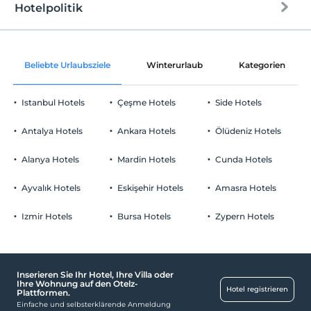
Hotelpolitik
Internet
Einchecken
Kostenlos Internet via WLAN
Nach 16:00
Beliebte Urlaubsziele
Winterurlaub
Kategorien
Gemeinschaftsräume und alle Räume
Check-out
Vor 10:00
Istanbul Hotels
Çeşme Hotels
Side Hotels
Haustiere
Haustiere nicht erlaubt
Antalya Hotels
Ankara Hotels
Ölüdeniz Hotels
Rauchen
Rauchen im Zimmer verboten
Alanya Hotels
Mardin Hotels
Cunda Hotels
Parken
Kind(er)
Der Aufenthalt für Kleinkinder bis zum Alter von 2 ist
Kostenlos Privatparkplatz
Ayvalık Hotels
Eskişehir Hotels
Amasra Hotels
kostenlos.
Parkplatz in der Anlage
Es gibt keine Politik zum kostenlosen Aufenthalt von Kindern
Izmir Hotels
Bursa Hotels
Zypern Hotels
Inserieren Sie Ihr Hotel, Ihre Villa oder
Schwimmbad
Ihre Wohnung auf den Otelz-
Hotel registrieren
Plattformen.
Freibad
Einfache und selbsterklärende Anmeldung