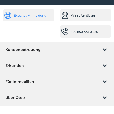
Andere
Klimaanlage
Extranet-Anmeldung
Wir rufen Sie an
Spa- und Gesundheitseinrichtungen
Whirlpool
+90 850 333 0 220
Kundenbetreuung
Buchung verwalten
Erkunden
Wir rufen Sie an
Geschenkgutschein
Für Immobilien
Werden Sie ein Partner
Was ist ZMoney?
Ihr Hotel auflisten
Über Otelz
Kontakt
Mitglieder Anmeldung
Ihre Villa/ Wohnung auflisten
Über uns