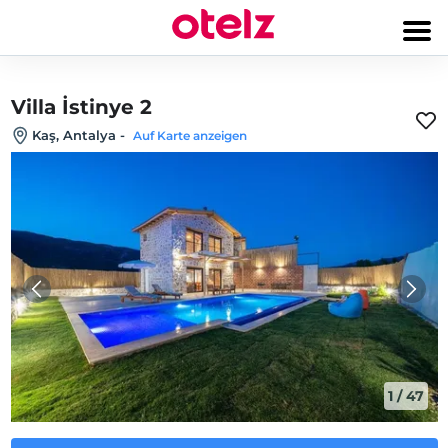
Villa İstinye 2
Kaş, Antalya
-
Auf Karte anzeigen
1
/
47