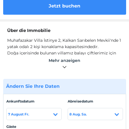
Jetzt buchen
Über die Immobilie
Muhafazakar Villa İstinye 2, Kalkan Sarıbelen Mevkii'nde 1
yatak odalı 2 kişi konaklama kapasitesindedir.
Doğa içerisinde bulunan villamız balayı çiftlerimiz için
uygundur. Amerikan mutfağında ihtiyaç duyabileceğiniz
Mehr anzeigen
tüm ekipmanlar yer almakta olup konforlu mobilyalarla
dizayn edilmiş salonu hizmetinizdedir.
Standort
Ändern Sie Ihre Daten
Şehir merkezine 14 km mesafededir.
Strand
Ankunftsdatum
Abreisedatum
Plaja 15 km mesafededir.
7 August Fr.
8 Aug. Sa.
Gäste