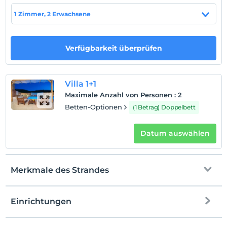
Auf Karte
1 Zimmer, 2 Erwachsene
anzeigen
Hotelpolitik
Verfügbarkeit überprüfen
Einchecken
Nach 16:00
Villa 1+1
Check-out
Maximale Anzahl von Personen
:
2
Vor 10:00
Betten-Optionen
(1 Betrag) Doppelbett
Haustiere
Haustiere nicht erlaubt
Datum auswählen
Rauchen
Rauchen im Zimmer verboten
Merkmale des Strandes
Kind(er)
Der Aufenthalt für Kleinkinder bis zum Alter von 2 ist
kostenlos.
Einrichtungen
Es gibt keine Politik zum kostenlosen Aufenthalt von
Zum Strand
15 km entfernt
Kindern