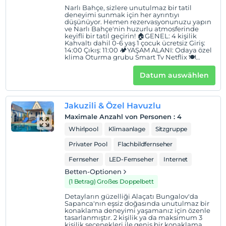
Narlı Bahçe, sizlere unutulmaz bir tatil
Hotelpolitik
deneyimi sunmak için her ayrıntıyı
düşünüyor. Hemen rezervasyonunuzu yapın
Einchecken
ve Narlı Bahçe'nin huzurlu atmosferinde
keyifli bir tatil geçirin! 🏠GENEL: 4 kişilik
Nach 14:00
Kahvaltı dahil 0-6 yaş 1 çocuk ücretsiz Giriş:
14:00 Çıkış: 11:00 🏕YAŞAM ALANI: Odaya özel
Check-out
klima Oturma grubu Smart Tv Netflix 🍽
MUTFAK: Mini buzdolabı Mini mutffak Kettle
Vor 11:30
Çaycı 🛏YATAK ODASI: 2 adet çift kişilik yatak
Datum auswählen
Kıyafet askılığı 🏊🏻‍♂️EĞLENCE: Özel havuz
Haustiere
Salıncak 🍀BAHÇE: Barbekü alanı Oturma
grubu
Haustiere nicht erlaubt
Jakuzili & Özel Havuzlu
Rauchen
Maximale Anzahl von Personen
:
4
Raucherzonen vorhanden
Whirlpool
Klimaanlage
Sitzgruppe
Kind(er)
Privater Pool
Flachbildfernseher
Der Aufenthalt für Kleinkinder bis zum Alter von 2 ist
kostenlos.
Fernseher
LED-Fernseher
Internet
1 Der Aufenthalt für Kind(er) unter dem Alter von 12
Betten-Optionen
ist/sind pro Zimmer kostenlos
(1 Betrag) Großes Doppelbett
Detayların güzelliği Alaçatı Bungalov'da
Sapanca'nın eşsiz doğasında unutulmaz bir
konaklama deneyimi yaşamanız için özenle
tasarlanmıştır. 2 kişilik ya da maksimum 3
kişilik seçenekleri ile geniş bir konaklama