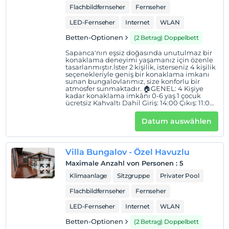
Flachbildfernseher
Fernseher
Villabungalov ) odalarımızda kapalı havuz mevcuttur.
LED-Fernseher
Internet
WLAN
İşletmemizde Ala Carte Restoran mevcut değildir.
Betten-Optionen
(2 Betrag) Doppelbett
Tesis içerisinde 5 farklı modelde konaklama yeri
mevcuttur.
Sapanca'nın eşsiz doğasında unutulmaz bir
konaklama deneyimi yaşamanız için özenle
tasarlanmıştır.İster 2 kişilik, isterseniz 4 kişilik
Standort
seçenekleriyle geniş bir konaklama imkanı
sunan bungalovlarımız, size konforlu bir
Tesis, Sakarya Sapanca'da konumlanmaktadır. Hastaneye
atmosfer sunmaktadır. 🏠GENEL: 4 Kişiye
kadar konaklama imkânı 0-6 yaş 1 çocuk
3,5 km, en yakın market 2,5 km, Sapanca Sahil şeridi 3
ücretsiz Kahvaltı Dahil Giriş: 14:00 Çıkış: 11:00
km, Kırkpınar Sahili 2 km, en yakın restoran 500 m, AVM
🏕YAŞAM ALANI: Oturma grubu Klima Smart
Tv Netflix 🍽MUTFAK: Kahvaltı Dahil Mutfak
4 km, Maşukiye 10 km, en yakın benzin istasyonu 3 km,
Datum auswählen
içerisinde mutfak araç ve gereçleri
Orman Park 16 km, Sapanca Gölü'ne 300 m mesafededir.
mevcuttur. Mini Buzdolabı Elektrikli ocak 🛏
YATAK ODASI: Loft katta 1 adet çift kişilik
Narlı bahçe Bungalov, araçla Sapanca sahili ve çarşı
yatak Alt katta 1 adet çift kişilik yatak
Villa Bungalov - Özel Havuzlu
merkezine 5 dakika, Kırkpınar Sahili’ne ise 3 dakika
🏊🏻‍♂️EĞLENCE: Özel havuz 🍀BAHÇE: Barbekü
imkânı Oturma grubu ve ateş kazanı Özel
Maximale Anzahl von Personen
:
5
mesafededir.
otopark
Klimaanlage
Sitzgruppe
Privater Pool
Flachbildfernseher
Fernseher
Auf Karte
LED-Fernseher
Internet
WLAN
anzeigen
Betten-Optionen
(2 Betrag) Doppelbett