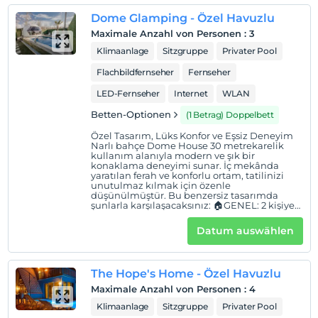
alışverişi yapılarak tesise giriş yapılabilmektedir.
Dome Glamping - Özel Havuzlu
Maximale Anzahl von Personen
:
3
Bungalovlarımızın ısınması kalorifer sistemi ile
Klimaanlage
Sitzgruppe
Privater Pool
sağlanmakta olup, tüm bungalovlarımızda ev modeline
göre 15.000 BTU ile 20.000 BTU arasında klima
Flachbildfernseher
Fernseher
mevcuttur. Şömineli bungalovlarımızda konaklayan
LED-Fernseher
Internet
WLAN
misafirlerimizin şömine kullanımları için konaklama
Betten-Optionen
(1 Betrag) Doppelbett
süresince 1 kez 1 kova odun ücretsiz olarak verilmektedir.
Şömine yakımı ücretsizdir. Rüzgarlı havalarda şömine
Özel Tasarım, Lüks Konfor ve Eşsiz Deneyim
Narlı bahçe Dome House 30 metrekarelik
yakımına izin verilmez.
kullanım alanıyla modern ve şık bir
konaklama deneyimi sunar. İç mekânda
yaratılan ferah ve konforlu ortam, tatilinizi
Tüm bungalovlarımızın bahçesinde barbekü
unutulmaz kılmak için özenle
bulunmaktadır. (Barbekü için mangal kömürü ve hijyen
düşünülmüştür. Bu benzersiz tasarımda
şunlarla karşılaşacaksınız: 🏠GENEL: 2 kişiye
açısından dolayı ızgara teli dahil değildir )
kadar konaklama imkanı 0-6 yaş 1 çocuk
ücretsiz Kahvaltı dahil Özel otopark Giriş:
Datum auswählen
14:00 Çıkış: 11:00 🏕YAŞAM ALANI: Oturma
Glamping Dome hariç diğer tüm bungalovlarımızda
grubu Smart TV Netflix Klima 🍽MUTFAK: Mini
açılabilir koltuk bulunmaktadır.
buzdolabı Mutfak gereçleri Kettle Çaycı 🛏
YATAK ODASI: 1 adet çift kişilik yatak
The Hope's Home - Özel Havuzlu
🏊🏻‍♂️EĞLENCE: Özel havuz ( Havuzunda
Havuz bağlantılı suite, havuz manzaralı, ısıtmalı özel
Isıtma Yoktur ) 🍀BAHÇE: Dağ manzarası
Maximale Anzahl von Personen
:
4
Veranda- Avlu Barbekü imkanı
havuzlu oda tipi ( The Hope s Home ) ile suite - iki yatak
Klimaanlage
Sitzgruppe
Privater Pool
odalı, havuz manzaralı, ısıtmalı özel havuzlu (