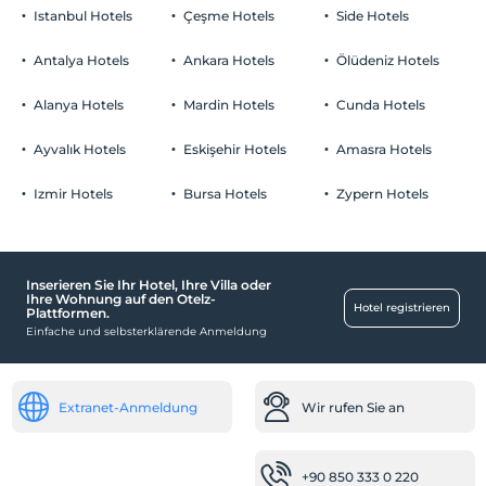
Rauchen
Istanbul Hotels
Çeşme Hotels
Side Hotels
Raucherzonen vorhanden
Parken
Kind(er)
Antalya Hotels
Ankara Hotels
Ölüdeniz Hotels
Der Aufenthalt für Kleinkinder bis zum Alter von 2 ist
Kostenlos Privatparkplatz
kostenlos.
Alanya Hotels
Mardin Hotels
Cunda Hotels
Parkplatz in der Anlage
1 Der Aufenthalt für Kind(er) unter dem Alter von 12 ist/sind pro
Zimmer kostenlos
Ayvalık Hotels
Eskişehir Hotels
Amasra Hotels
Izmir Hotels
Bursa Hotels
Zypern Hotels
Unterhaltungsdienstleistungen
Sommerkino
Inserieren Sie Ihr Hotel, Ihre Villa oder
Kind
Ihre Wohnung auf den Otelz-
Hotel registrieren
Plattformen.
Kinderbett
Einfache und selbsterklärende Anmeldung
Rezeption
24-Stunden-Rezeption
Extranet-Anmeldung
Wir rufen Sie an
Gesundheit
Einfacher Zugang zum Krankenhaus (15 Minuten)
+90 850 333 0 220