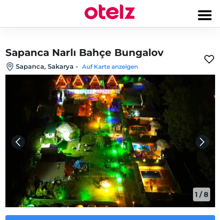
Sapanca Narlı Bahçe Bungalov
Sapanca, Sakarya
-
Auf Karte anzeigen
1
/
8