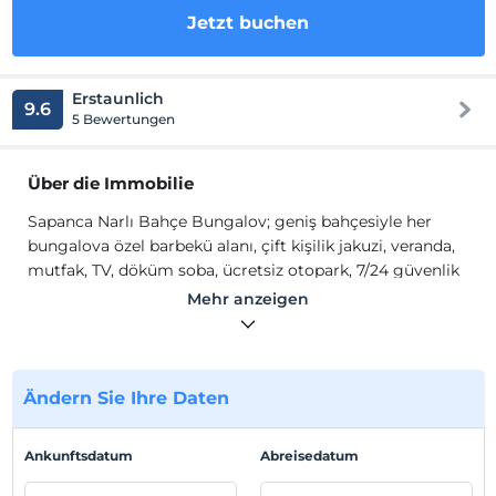
Jetzt buchen
Erstaunlich
9.6
5 Bewertungen
Über die Immobilie
Sapanca Narlı Bahçe Bungalov; geniş bahçesiyle her
bungalova özel barbekü alanı, çift kişilik jakuzi, veranda,
mutfak, TV, döküm soba, ücretsiz otopark, 7/24 güvenlik
hizmeti ve izole ortam sunulmaktadır.
Mehr anzeigen
Sapanca'nın eşsiz doğasında, unutulmaz bir konaklama
deneyimi vadeden tesis, 2 ve 4 kişilik bungalov
seçenekleriyle konforlu bir tatil fırsatı sunuyor. Tesis
Ändern Sie Ihre Daten
toplamda 5300
m²
alan içerisine kurulmuştur. Tesisin
ortak alanlarında bulunan geniş bahçede ( 2.800
m²)
çocuk oyuncakları, trambolin, salıncaklar , oturma
Ankunftsdatum
Abreisedatum
grupları ve açık hava sinema alanı yer almaktadır. Tesis