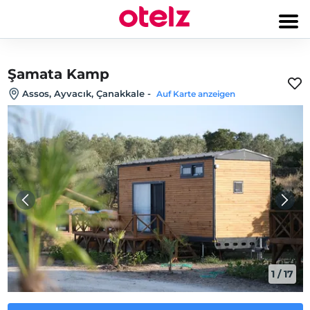
Şamata Kamp
Assos, Ayvacık, Çanakkale
-
Auf Karte anzeigen
1
/
17