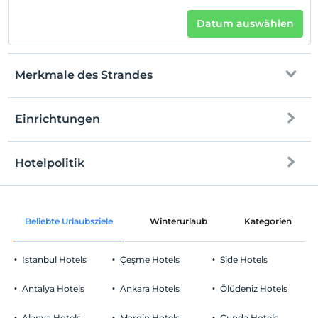
Datum auswählen
Merkmale des Strandes
Einrichtungen
Zum Strand
100Meter entfernt
Kiesstrand
Hotelpolitik
Internet
Einchecken
Kostenlos Internet via WLAN
Nach 14:00
Beliebte Urlaubsziele
Winterurlaub
Kategorien
Nur Gemeinschaftsräume
Check-out
Vor 12:00
Istanbul Hotels
Çeşme Hotels
Side Hotels
Haustiere
Haustiere bis zu 5 kg können untergebracht werden.
Antalya Hotels
Ankara Hotels
Ölüdeniz Hotels
Rauchen
Raucherzonen vorhanden
Alanya Hotels
Mardin Hotels
Cunda Hotels