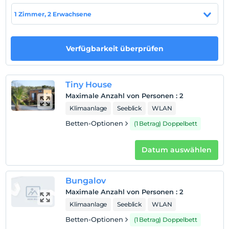
anzeigen
1 Zimmer, 2 Erwachsene
Hotelpolitik
Verfügbarkeit überprüfen
Einchecken
Nach 14:00
Check-out
Tiny House
Vor 12:00
Maximale Anzahl von Personen
:
2
Haustiere
Klimaanlage
Seeblick
WLAN
Haustiere bis zu 5 kg können untergebracht werden.
Betten-Optionen
(1 Betrag) Doppelbett
Rauchen
Raucherzonen vorhanden
Datum auswählen
Check-in Stunden
Kind(er)
Bungalov
Der Aufenthalt für Kleinkinder bis zum Alter von 2 ist
Maximale Anzahl von Personen
:
2
kostenlos.
Klimaanlage
Seeblick
WLAN
1 Der Aufenthalt für Kind(er) unter dem Alter von 6
Betten-Optionen
(1 Betrag) Doppelbett
ist/sind pro Zimmer kostenlos