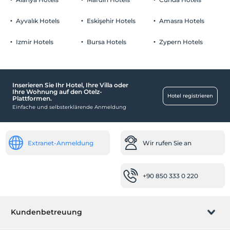
Parken
Altersbeschränkung
Wir akzeptieren nur Gäste im Alter zwischen 18 und 85.
Kostenlos Privatparkplatz
Ayvalık Hotels
Eskişehir Hotels
Amasra Hotels
Parkplatz in der Anlage
Kind(er)
Izmir Hotels
Bursa Hotels
Zypern Hotels
Der Aufenthalt für Kleinkinder bis zum Alter von 2 ist
kostenlos.
1 Der Aufenthalt für Kind(er) unter dem Alter von 6 ist/sind pro
Zimmer kostenlos
Inserieren Sie Ihr Hotel, Ihre Villa oder
In der Einrichtung
Ihre Wohnung auf den Otelz-
Hotel registrieren
Plattformen.
Garten
Einfache und selbsterklärende Anmeldung
Baby
Babybett
Extranet-Anmeldung
Wir rufen Sie an
Essen & Getränke
Restaurant
+90 850 333 0 220
Restaurant (à la carte)
Räume
Kundenbetreuung
Familienzimmer