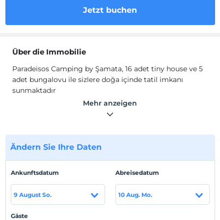
Jetzt buchen
Über die Immobilie
Paradeisos Camping by Şamata, 16 adet tiny house ve 5
adet bungalovu ile sizlere doğa içinde tatil imkanı
sunmaktadır
Odalarında Wi-Fi, klima, banyo, duş gibi olanaklar
Mehr anzeigen
mevcuttur.
Standort
Çanakkale Ayvacık'ta konumlanmaktadır.
Ändern Sie Ihre Daten
Strand
Ankunftsdatum
Abreisedatum
Plaja 100 metre mesafededir.
9 August So.
10 Aug. Mo.
Auf Karte
Gäste