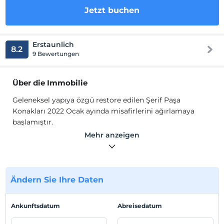
Jetzt buchen
Erstaunlich
8.2
9 Bewertungen
Über die Immobilie
Geleneksel yapıya özgü restore edilen Şerif Paşa
Konakları 2022 Ocak ayında misafirlerini ağırlamaya
başlamıştır.
Haftanın belli günlerinde otelimizde Sıra Gecesi ücretli
Mehr anzeigen
olarak düzenlenmektedir.
Standort
Eyyübiye Merkez'de olup, Balıkgöl'e 7 dk. yürüme
Ändern Sie Ihre Daten
mesafesindedir.
Ankunftsdatum
Abreisedatum