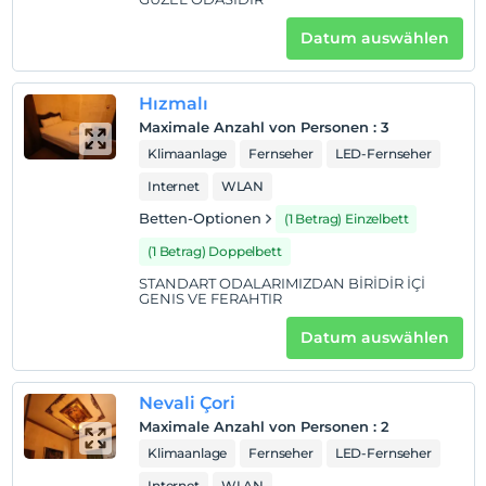
Datum auswählen
Hızmalı
Maximale Anzahl von Personen
:
3
Klimaanlage
Fernseher
LED-Fernseher
Internet
WLAN
Betten-Optionen
(1 Betrag) Einzelbett
(1 Betrag) Doppelbett
STANDART ODALARIMIZDAN BİRİDİR İÇİ
GENIS VE FERAHTIR
Datum auswählen
Nevali Çori
Maximale Anzahl von Personen
:
2
Klimaanlage
Fernseher
LED-Fernseher
Internet
WLAN