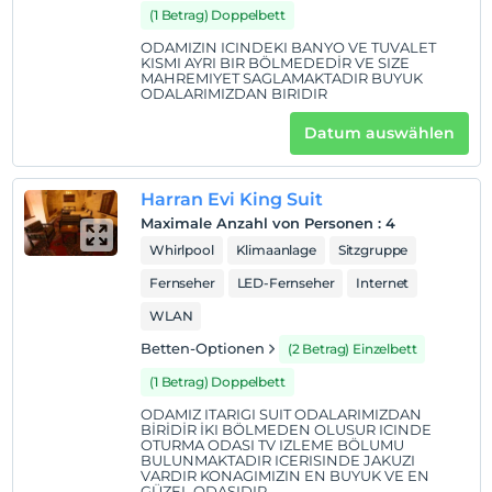
(1 Betrag) Doppelbett
ODAMIZIN ICINDEKI BANYO VE TUVALET
KISMI AYRI BIR BÖLMEDEDİR VE SIZE
MAHREMIYET SAGLAMAKTADIR BUYUK
ODALARIMIZDAN BIRIDIR
Datum auswählen
Harran Evi King Suit
Maximale Anzahl von Personen
:
4
Whirlpool
Klimaanlage
Sitzgruppe
Fernseher
LED-Fernseher
Internet
WLAN
Betten-Optionen
(2 Betrag) Einzelbett
(1 Betrag) Doppelbett
ODAMIZ ITARIGI SUIT ODALARIMIZDAN
BİRİDİR İKI BÖLMEDEN OLUSUR ICINDE
OTURMA ODASI TV IZLEME BÖLUMU
BULUNMAKTADIR ICERISINDE JAKUZI
VARDIR KONAGIMIZIN EN BUYUK VE EN
GÜZEL ODASIDIR