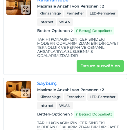
Maximale Anzahl von Personen
:
2
Klimaanlage
Fernseher
LED-Fernseher
Internet
WLAN
Betten-Optionen
(1 Betrag) Doppelbett
TARIHI KONAGIMIZIN ICERISINDEKI
MODERN ODALARIMIZDAN BİRİDİR GAYET
TEKNOLIJIK VE FERAH VE OSMANLI
AHSAPLARIYLA SÜSLEBNMIS
ODALARIMIZDANDIR
Datum auswählen
Sayburç
Maximale Anzahl von Personen
:
2
Klimaanlage
Fernseher
LED-Fernseher
Internet
WLAN
Betten-Optionen
(1 Betrag) Doppelbett
TARIHI KONAGIMIZIN ICERISINDEKI
MODERN ODALARIMIZDAN BİRİDİR GAYET