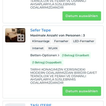
TEKNOLIJIK VE FERAH VE OSMANLI
AHSAPLARIYLA SÜSLEBNMIS
ODALARIMIZDANDIR
Datum auswählen
Sefer Tepe
Maximale Anzahl von Personen
:
3
Klimaanlage
Fernseher
LED-Fernseher
Internet
WLAN
Betten-Optionen
(1 Betrag) Einzelbett
(1 Betrag) Doppelbett
TARIHI KONAGIMIZIN ICERISINDEKI
MODERN ODALARIMIZDAN BİRİDİR GAYET
TEKNOLIJIK VE FERAH VE OSMANLI
AHSAPLARIYLA SÜSLEBNMIS
ODALARIMIZDANDIR
Datum auswählen
TAŞLITEPE