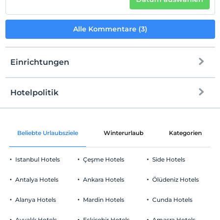
Alle Kommentare (3)
Einrichtungen
Hotelpolitik
Internet
Einchecken
Kostenlos Internet via WLAN
Nach 13:00
Beliebte Urlaubsziele
Winterurlaub
Kategorien
Gemeinschaftsräume und alle Räume
Check-out
Vor 11:00
Istanbul Hotels
Çeşme Hotels
Side Hotels
Haustiere
Haustiere sind erlaubt. Keine zusätzlichen Kosten.
Antalya Hotels
Ankara Hotels
Ölüdeniz Hotels
Rauchen
Rauchen im Zimmer verboten
Alanya Hotels
Mardin Hotels
Cunda Hotels
Parken
Kind(er)
Bezahlt Privatparkplatz
Ayvalık Hotels
Eskişehir Hotels
Amasra Hotels