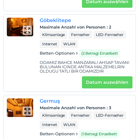
ist/sind pro Zimmer kostenlos
Datum auswählen
Göbeklitepe
Maximale Anzahl von Personen
:
2
Klimaanlage
Fernseher
LED-Fernseher
Internet
WLAN
Betten-Optionen
(2 Betrag) Einzelbett
ODAMIZ BAHCE MANZARALI AHSAP TAVANI
BULUNAN ICINDE ANTIKA MALZEMELRIN
OLDUGU TATLI BIR ODAMIZDIR
Datum auswählen
Germuş
Maximale Anzahl von Personen
:
3
Klimaanlage
Fernseher
LED-Fernseher
Internet
WLAN
Betten-Optionen
(1 Betrag) Einzelbett