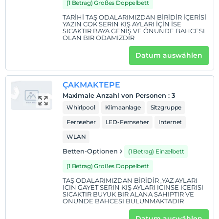
(1 Betrag) Großes Doppelbett
TARİHİ TAŞ ODALARIMIZDAN BİRİDİR İÇERİSİ
YAZIN COK SERIN KIŞ AYLARI İÇİN İSE
SICAKTIR BAYA GENİŞ VE ÖNUNDE BAHCESI
OLAN BIR ODAMIZDIR
Datum auswählen
ÇAKMAKTEPE
Maximale Anzahl von Personen
:
3
Whirlpool
Klimaanlage
Sitzgruppe
Fernseher
LED-Fernseher
Internet
WLAN
Betten-Optionen
(1 Betrag) Einzelbett
(1 Betrag) Großes Doppelbett
TAŞ ODALARIMIZDAN BİRİDİR ,YAZ AYLARI
ICIN GAYET SERIN KIŞ AYLARI ICINSE ICERISI
SICAKTIR BUYUK BIR ALANA SAHIPTIR VE
ONUNDE BAHCESI BULUNMAKTADIR
Datum auswählen