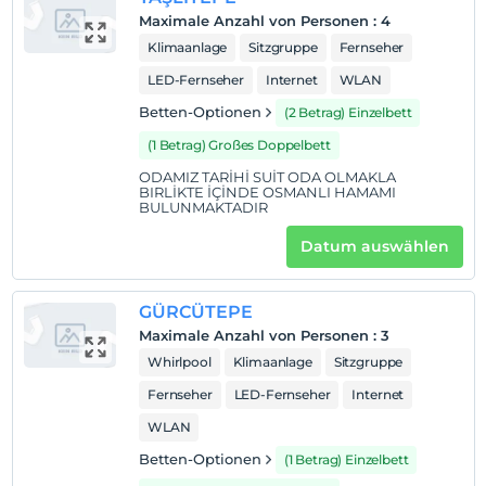
Maximale Anzahl von Personen
:
4
Klimaanlage
Sitzgruppe
Fernseher
LED-Fernseher
Internet
WLAN
Betten-Optionen
(2 Betrag) Einzelbett
(1 Betrag) Großes Doppelbett
ODAMIZ TARİHİ SUİT ODA OLMAKLA
BIRLİKTE İÇİNDE OSMANLI HAMAMI
BULUNMAKTADIR
Datum auswählen
GÜRCÜTEPE
Maximale Anzahl von Personen
:
3
Whirlpool
Klimaanlage
Sitzgruppe
Fernseher
LED-Fernseher
Internet
WLAN
Betten-Optionen
(1 Betrag) Einzelbett