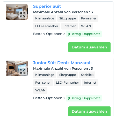
Rauchen
Superior Süit
Raucherzonen vorhanden
Maximale Anzahl von Personen
:
3
Klimaanlage
Sitzgruppe
Fernseher
Check-in Stunden
LED-Fernseher
Internet
WLAN
Kind(er)
Der Aufenthalt für Kleinkinder bis zum Alter von 2 ist
Betten-Optionen
(1 Betrag) Doppelbett
kostenlos.
1 Der Aufenthalt für Kind(er) unter dem Alter von 6
Datum auswählen
ist/sind pro Zimmer kostenlos
Junior Süit Deniz Manzaralı
Maximale Anzahl von Personen
:
3
Klimaanlage
Sitzgruppe
Seeblick
Fernseher
LED-Fernseher
Internet
WLAN
Betten-Optionen
(1 Betrag) Doppelbett
Datum auswählen