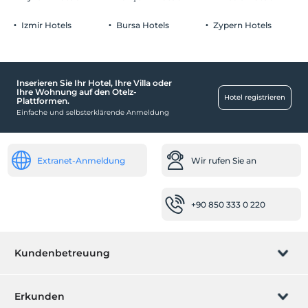
kostenlos.
Parkplatz in der Anlage
1 Der Aufenthalt für Kind(er) unter dem Alter von 6 ist/sind pro
Izmir Hotels
Bursa Hotels
Zypern Hotels
Zimmer kostenlos
Inserieren Sie Ihr Hotel, Ihre Villa oder
Unterhaltungsdienstleistungen
Ihre Wohnung auf den Otelz-
Hotel registrieren
Plattformen.
Kinderclub
Einfache und selbsterklärende Anmeldung
Rezeption
24-Stunden-Rezeption
Extranet-Anmeldung
Wir rufen Sie an
Reinigungsdienste
Täglicher Reinigungsservice
+90 850 333 0 220
Gesundheit
Einfacher Zugang zum Krankenhaus (15 Minuten)
Kundenbetreuung
Schwimmbad
Freibad
Buchung verwalten
Erkunden
Hallenbad