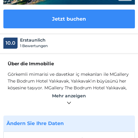
Jetzt buchen
Erstaunlich
10.0
1 Bewertungen
Über die Immobilie
Görkemli mimarisi ve davetkar iç mekanları ile MGallery
The Bodrum Hotel Yalıkavak, Yalıkavak’ın büyüsünü her
köşesine taşıyor. MGallery The Bodrum Hotel Yalıkavak,
Bodrum’un Yalıkavak beldesinin son lüks otellerinden
Mehr anzeigen
biridir. MGallery The Bodrum Hotel Yalıkavak’ta, Ege
Denizi'nin göz kamaştırıcı renkleriyle şekillenen özel bir
deneyim ve kıskanılacak bir plaj ortamı sizi bekliyor.
Ändern Sie Ihre Daten
MGallery The Bodrum Hotel Yalıkavak’ta sahilde güneşi
içinize çekebilir, plaj barda mükemmel hazırlanmış