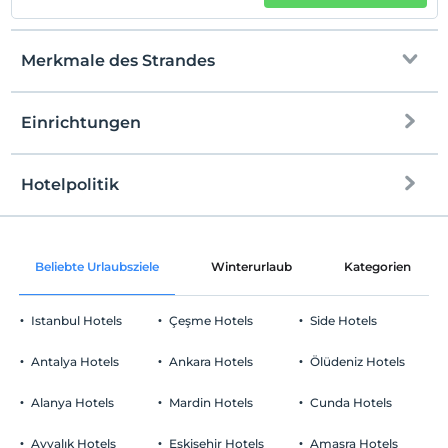
Merkmale des Strandes
Einrichtungen
Direkt am Strand
Privater Strand
Hotelpolitik
Internet
Sandstrand
Einchecken
Kostenlos Internet via WLAN
Nach 15:00
Beliebte Urlaubsziele
Winterurlaub
Kategorien
Gemeinschaftsräume und alle Räume
Check-out
Vor 12:00
Istanbul Hotels
Çeşme Hotels
Side Hotels
Haustiere
Haustiere sind erlaubt. Keine zusätzlichen Kosten.
Antalya Hotels
Ankara Hotels
Ölüdeniz Hotels
Rauchen
Raucherzonen vorhanden
Alanya Hotels
Mardin Hotels
Cunda Hotels
Parken
Kind(er)
Der Aufenthalt für Kleinkinder bis zum Alter von 2 ist
Kostenlos Privatparkplatz
Ayvalık Hotels
Eskişehir Hotels
Amasra Hotels