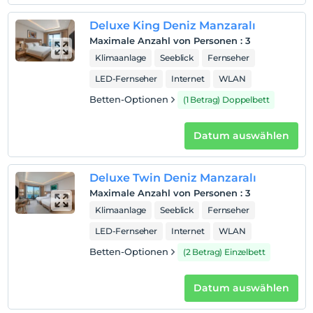
ve gece kulüplerinin keyfini çıkarabileceğiniz ya da
Deluxe King Deniz Manzaralı
Ege'nin berrak sularında yelken açabileceğiniz Yalıkavak
Marina'da lüks bir dünyaya adım atın.
Maximale Anzahl von Personen
:
3
Klimaanlage
Seeblick
Fernseher
Strand
LED-Fernseher
Internet
WLAN
Tesise ait 1000 m² özel kum plaj mevcuttur.
Betten-Optionen
(1 Betrag) Doppelbett
Datum auswählen
Auf Karte
anzeigen
Deluxe Twin Deniz Manzaralı
Hotelpolitik
Maximale Anzahl von Personen
:
3
Klimaanlage
Seeblick
Fernseher
Einchecken
Nach 15:00
LED-Fernseher
Internet
WLAN
Betten-Optionen
(2 Betrag) Einzelbett
Check-out
Vor 12:00
Datum auswählen
Haustiere
Haustiere sind erlaubt. Keine zusätzlichen Kosten.