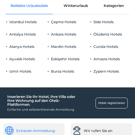
Beliebte Urlaubsziele
Winterurlaub
Kategorien
Gemeinschaftsräume und alle Räume
Check-out
Vor 12:00
Istanbul Hotels
Çeşme Hotels
Side Hotels
Haustiere
Haustiere nicht erlaubt
Antalya Hotels
Ankara Hotels
Ölüdeniz Hotels
Rauchen
Rauchen im Zimmer verboten
Alanya Hotels
Mardin Hotels
Cunda Hotels
Parken
Kind(er)
Der Aufenthalt für Kleinkinder bis zum Alter von 2 ist
Kostenlos Privatparkplatz
Ayvalık Hotels
Eskişehir Hotels
Amasra Hotels
kostenlos.
Parkplatz in der Anlage
1 für jedes Zimmer. kostenlos für Kind(er) unter 5
Izmir Hotels
Bursa Hotels
Zypern Hotels
2 für jedes Zimmer. kostenlos für Kind(er) unter 5
3 für jedes Zimmer. kostenlos für Kind(er) unter 5
Inserieren Sie Ihr Hotel, Ihre Villa oder
Baby
Ihre Wohnung auf den Otelz-
Hotel registrieren
Plattformen.
Kinderstuhl im Restaurant
Einfache und selbsterklärende Anmeldung
Rezeption
24-Stunden-Rezeption
Extranet-Anmeldung
Wir rufen Sie an
Schließfach