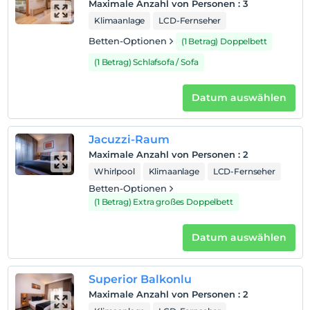
Maximale Anzahl von Personen
:
3
Einchecken
Klimaanlage
LCD-Fernseher
Nach 14:00
Betten-Optionen
(1 Betrag) Doppelbett
Check-out
(1 Betrag) Schlafsofa / Sofa
Vor 12:00
Haustiere
Datum auswählen
Haustiere nicht erlaubt
Rauchen
Jacuzzi-Raum
Rauchen im Zimmer verboten
Maximale Anzahl von Personen
:
2
Kind(er)
Whirlpool
Klimaanlage
LCD-Fernseher
Der Aufenthalt für Kleinkinder bis zum Alter von 2 ist
Betten-Optionen
kostenlos.
(1 Betrag) Extra großes Doppelbett
1 für jedes Zimmer. kostenlos für Kind(er) unter 5
2 für jedes Zimmer. kostenlos für Kind(er) unter 5
Datum auswählen
3 für jedes Zimmer. kostenlos für Kind(er) unter 5
Superior Balkonlu
Maximale Anzahl von Personen
:
2