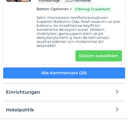
Klimaanlage
LCD-Fernseher
Betten-Optionen
(1 Betrag) Doppelbett
Şehir manzarasını konforla buluşturan
Superior Balkonlu Oda, ferah tasarımı ve özel
balkonu ile misafirlerine keyifli bir
konaklama deneyimi sunar. Modern
mobilyalar, geniş yaşam alanı ve şık
detaylarıyla hem iş hem de tatil amaçlı
seyahat edenler için mükemmel bir
seçenektir.
Datum auswählen
Alle Kommentare (20)
Einrichtungen
Hotelpolitik
Internet
Einchecken
Kostenlos Internet via WLAN
Nach 14:00