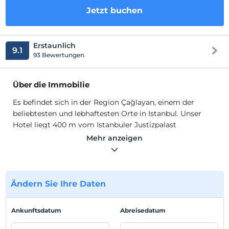
Jetzt buchen
Erstaunlich
9.1
93 Bewertungen
Über die Immobilie
Es befindet sich in der Region Çağlayan, einem der
beliebtesten und lebhaftesten Orte in Istanbul. Unser
Hotel liegt 400 m vom Istanbuler Justizpalast
(Gerichtsgebäude von Çağlayan), 550 m vom Florence
Mehr anzeigen
Nightingale Hospital und nur wenige Gehminuten vom
Einkaufszentrum Trump, dem Einkaufszentrum Profilo
und dem Einkaufszentrum Istanbul Cevahir entfernt, die
die beliebtesten Einkaufszentren in Istanbul sind. Die U-
Ändern Sie Ihre Daten
Bahnstation Mecidiyeköy befindet sich in Bezug auf den
Transport in einer sehr zentralen Lage und ist 10 Minuten
Ankunftsdatum
Abreisedatum
zu Fuß und 5 Minuten von der U-Bahn-Station Çağlayan
entfernt.