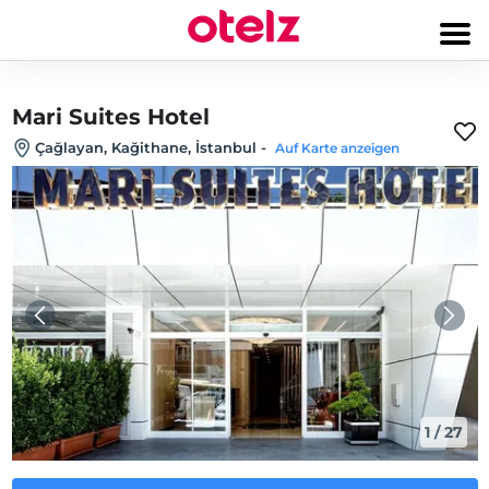
Mari Suites Hotel
Çağlayan, Kağithane, İstanbul
-
Auf Karte anzeigen
1
/
27