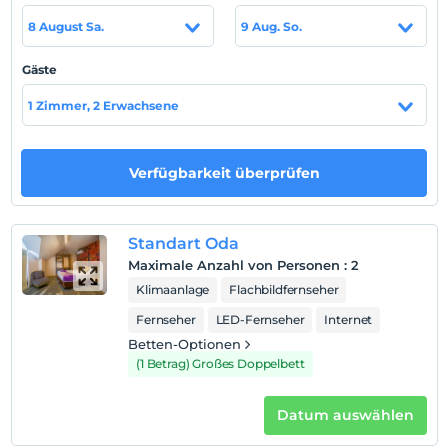
Strand
8 August Sa.
9 Aug. So.
Liman sahile 400 m mesafedir.
Gäste
1 Zimmer, 2 Erwachsene
Auf Karte
anzeigen
Verfügbarkeit überprüfen
Hotelpolitik
Einchecken
Standart Oda
Nach 14:00
Maximale Anzahl von Personen
:
2
Klimaanlage
Flachbildfernseher
Check-out
Vor 12:00
Fernseher
LED-Fernseher
Internet
Betten-Optionen
Haustiere
(1 Betrag) Großes Doppelbett
Haustiere nicht erlaubt
Rauchen
Datum auswählen
Rauchen im Zimmer verboten