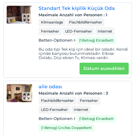
Kind(er)
Standart Tek kişilik Küçük Oda
Der Aufenthalt für Kleinkinder bis zum Alter von 1 ist
Maximale Anzahl von Personen
:
1
kostenlos.
Klimaanlage
Flachbildfernseher
1 Der Aufenthalt für Kind(er) unter dem Alter von 3
ist/sind pro Zimmer kostenlos
Fernseher
LED-Fernseher
Internet
Betten-Optionen
(1 Betrag) Einzelbett
Bu oda tipi Tek kişi için ideal bir odadır, Kendi
içinde banyosu bulunmaktadır. Elbise
Dolabı, Düz ekran Tv, Kliması vardır.
Datum auswählen
aile odası
Maximale Anzahl von Personen
:
3
Flachbildfernseher
Fernseher
LED-Fernseher
Internet
Betten-Optionen
(1 Betrag) Einzelbett
(1 Betrag) Großes Doppelbett