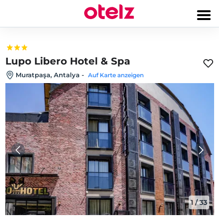
Lupo Libero Hotel & Spa
Muratpaşa, Antalya
-
Auf Karte anzeigen
1
/
33