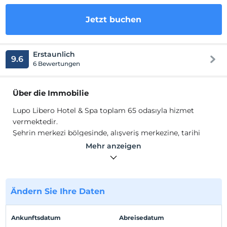
Jetzt buchen
Erstaunlich
9.6
6 Bewertungen
Über die Immobilie
Lupo Libero Hotel & Spa toplam 65 odasıyla hizmet
vermektedir.
Şehrin merkezi bölgesinde, alışveriş merkezine, tarihi
yapılara, gezi alanları ve birçok kültürel faaliyetine
Mehr anzeigen
yürüme mesafesinde olan tesisimizde;
mini bar, ücretsiz
Wi-Fi, 24 saat sıcak su, uydu kanallı televizyon
imkanlarıyla konaklamaya davet ediyoruz.
Ändern Sie Ihre Daten
Standort
Mark Antalya ve tramvay durağına 250 mesafe
Ankunftsdatum
Abreisedatum
konumlanmaktadır.