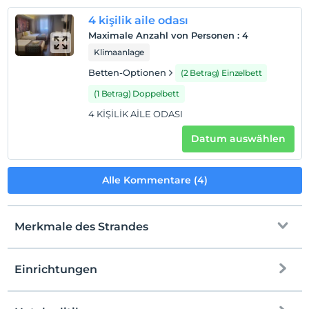
4 kişilik aile odası
Maximale Anzahl von Personen
:
4
Klimaanlage
Betten-Optionen
(2 Betrag) Einzelbett
(1 Betrag) Doppelbett
4 KİŞİLİK AİLE ODASI
Datum auswählen
Alle Kommentare (4)
Merkmale des Strandes
Einrichtungen
Zum Strand
500Meter entfernt
Sand/Kies gemischter Strand