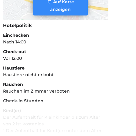
Auf Karte
anzeigen
Hotelpolitik
Einchecken
Nach 14:00
Check-out
Vor 12:00
Haustiere
Haustiere nicht erlaubt
Rauchen
Rauchen im Zimmer verboten
Check-in Stunden
Kind(er)
Der Aufenthalt für Kleinkinder bis zum Alter
von 2 ist kostenlos.
1 Der Aufenthalt für Kind(er) unter dem Alter