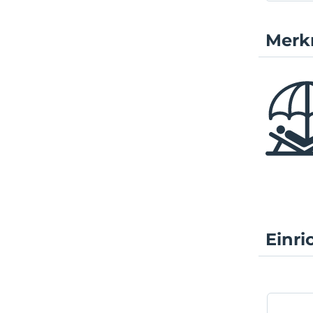
auslän
Gelege
Merk
wie TV
Haussc
tun mü
Proble
Famil
Stand
Es is
entfer
vom Ex
Einr