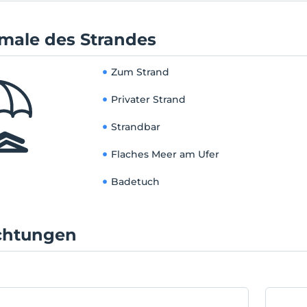
dische Getränke serviert. In unserem Hotel ist jede
nheit für Ihren Komfort möglich. Grundlegende Materialien
male des Strandes
, Klimaanlage, Minibar, Dusche, Shampoo, Haartrockner und
huhe sind in den Zimmern verfügbar. Das einzige, was Sie
ssen, damit Ihre Seele und Ihr Körper von Stress und
Zum Strand
men befreit werden, ist, so schnell wie möglich zum Laren
Privater Strand
y Hotel & Spa zu kommen.
ort
Strandbar
t 4 km vom Glockenturm und 4,3 km vom Kirik-Minarett
Flaches Meer am Ufer
nt. Der Flughafen Antalya liegt 6 km von der Anlage und 7 km
po Center entfernt.
Badetuch
ichtungen