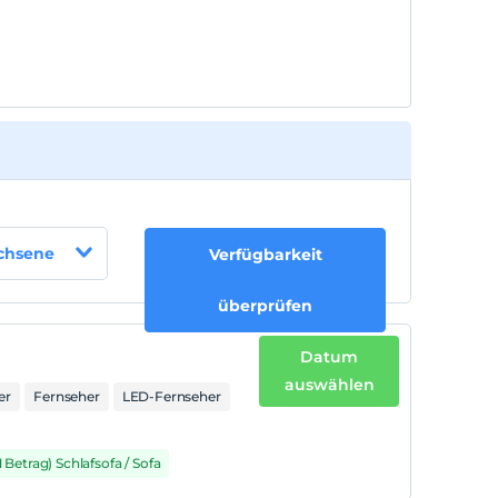
von 6 ist/sind pro Zimmer kostenlos
achsene
Verfügbarkeit
überprüfen
Datum
auswählen
er
Fernseher
LED-Fernseher
1 Betrag) Schlafsofa / Sofa