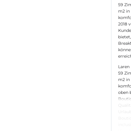
59 Zim
m2 in 
komfor
2018 v
Kunde
bietet
Breakf
könne
erreic
Laren 
59 Zim
m2 in 
komfor
oben b
Boutiq
Qualit
Urlaub
Boutiq
inclus