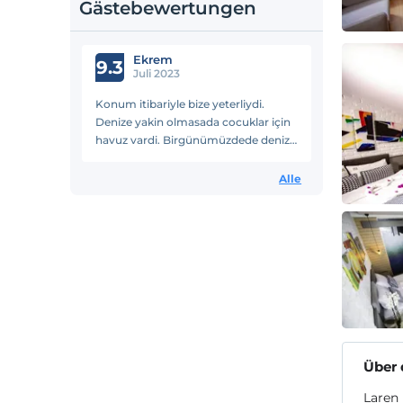
Gästebewertungen
Ekrem
9.3
Juli 2023
Konum itibariyle bize yeterliydi.
Denize yakin olmasada cocuklar için
havuz vardi. Birgünümüzdede denize
gittik. Otel güzel hoşumuza gitti.
Yemekleri güzel ve yeterli.
Alle
Über 
Laren 