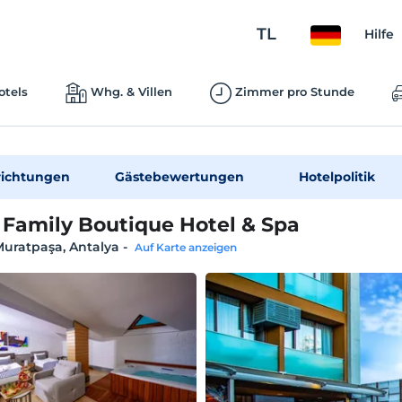
TL
Hilfe
otels
Whg. & Villen
Zimmer pro Stunde
richtungen
Gästebewertungen
Hotelpolitik
 Family Boutique Hotel & Spa
Muratpaşa, Antalya
-
Auf Karte anzeigen