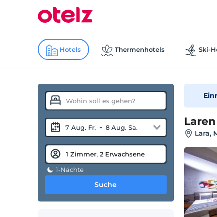
Hotels
Thermenhotels
Ski-H
Ein
Laren
-
7 Aug. Fr.
8 Aug. Sa.
Lara, 
1-Nächte
Suche