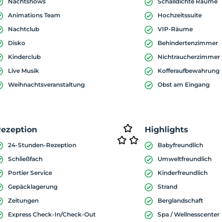
Nachtshows
Schalldichte Räume
Animations Team
Hochzeitssuite
Nachtclub
VIP-Räume
Disko
Behindertenzimmer
Kinderclub
Nichtraucherzimmer
Live Musik
Kofferaufbewahrung
Weihnachtsveranstaltung
Obst am Eingang
ezeption
Highlights
24-Stunden-Rezeption
Babyfreundlich
Schließfach
Umweltfreundlich
Portier Service
Kinderfreundlich
Gepäcklagerung
Strand
Zeitungen
Berglandschaft
Express Check-In/Check-Out
Spa / Wellnesscenter