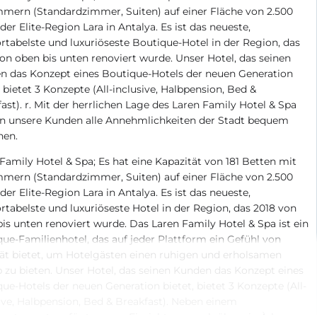
mern (Standardzimmer, Suiten) auf einer Fläche von 2.500
der Elite-Region Lara in Antalya. Es ist das neueste,
tabelste und luxuriöseste Boutique-Hotel in der Region, das
on oben bis unten renoviert wurde. Unser Hotel, das seinen
n das Konzept eines Boutique-Hotels der neuen Generation
, bietet 3 Konzepte (All-inclusive, Halbpension, Bed &
ast). r. Mit der herrlichen Lage des Laren Family Hotel & Spa
n unsere Kunden alle Annehmlichkeiten der Stadt bequem
hen.
Family Hotel & Spa; Es hat eine Kapazität von 181 Betten mit
mern (Standardzimmer, Suiten) auf einer Fläche von 2.500
der Elite-Region Lara in Antalya. Es ist das neueste,
tabelste und luxuriöseste Hotel in der Region, das 2018 von
is unten renoviert wurde. Das Laren Family Hotel & Spa ist ein
ue-Familienhotel, das auf jeder Plattform ein Gefühl von
ät bietet, um Hotelgästen einen ruhigen und erholsamen
 zu bieten. Unser Hotel, das seinen Kunden das Konzept eines
ue-Hotels der neuen Generation bietet, bietet 3 Konzepte (All-
ive, Halbpension, Bed & Breakfast). Neben einem