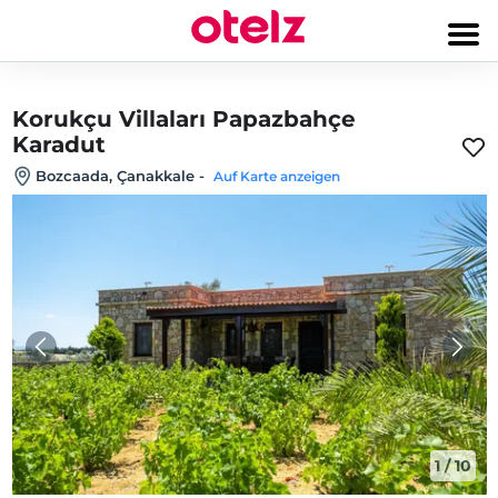
Korukçu Villaları Papazbahçe
Karadut
Bozcaada, Çanakkale
-
Auf Karte anzeigen
1
/
10