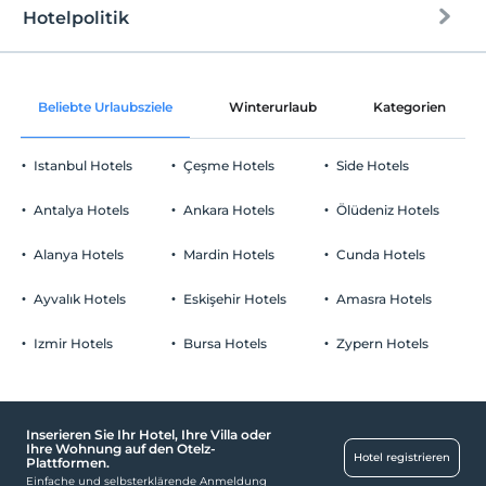
1 für jedes Zimmer. kostenlos für Kind(er) unter 6
Hotelpolitik
2 für jedes Zimmer. kostenlos für Kind(er) unter 6
Internet
Einchecken
Kostenlos Internet via WLAN
Nach 14:00
Beliebte Urlaubsziele
Winterurlaub
Kategorien
Gemeinschaftsräume und alle Räume
Check-out
Vor 11:00
Istanbul Hotels
Çeşme Hotels
Side Hotels
Haustiere
Haustiere sind erlaubt. Keine zusätzlichen Kosten.
Antalya Hotels
Ankara Hotels
Ölüdeniz Hotels
Rauchen
Rauchen im Zimmer verboten
Alanya Hotels
Mardin Hotels
Cunda Hotels
Parken
Kind(er)
Der Aufenthalt für Kleinkinder bis zum Alter von 2 ist
Kostenlos Privatparkplatz
Ayvalık Hotels
Eskişehir Hotels
Amasra Hotels
kostenlos.
Parkplatz in der Anlage
1 für jedes Zimmer. kostenlos für Kind(er) unter 6
Izmir Hotels
Bursa Hotels
Zypern Hotels
2 für jedes Zimmer. kostenlos für Kind(er) unter 6
Inserieren Sie Ihr Hotel, Ihre Villa oder
Ihre Wohnung auf den Otelz-
Hotel registrieren
Plattformen.
Einfache und selbsterklärende Anmeldung