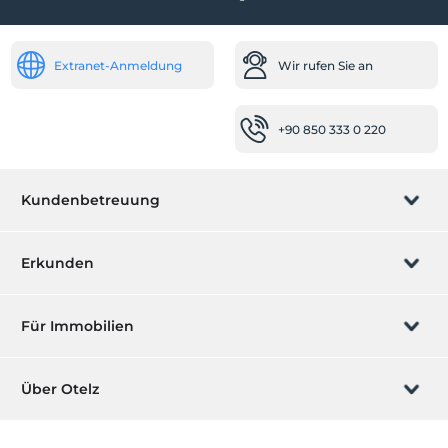
Extranet-Anmeldung
Wir rufen Sie an
+90 850 333 0 220
Kundenbetreuung
Buchung verwalten
Erkunden
Wir rufen Sie an
Geschenkgutschein
Für Immobilien
Werden Sie ein Partner
Was ist ZMoney?
Ihr Hotel auflisten
Über Otelz
Kontakt
Mitglieder Anmeldung
Ihre Villa/ Wohnung auflisten
Über uns