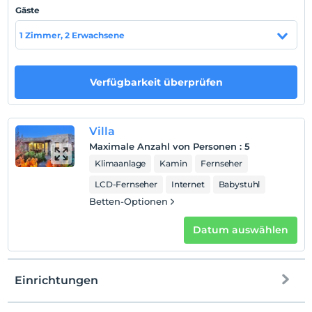
Gäste
Auf Karte
1 Zimmer, 2 Erwachsene
anzeigen
Hotelpolitik
Verfügbarkeit überprüfen
Einchecken
Nach 14:00
Villa
Check-out
Maximale Anzahl von Personen
:
5
Vor 11:00
Klimaanlage
Kamin
Fernseher
Haustiere
LCD-Fernseher
Internet
Babystuhl
Haustiere sind erlaubt. Keine zusätzlichen Kosten.
Betten-Optionen
Rauchen
Rauchen im Zimmer verboten
Datum auswählen
Check-in Stunden
Kind(er)
Einrichtungen
Der Aufenthalt für Kleinkinder bis zum Alter von 2 ist
kostenlos.