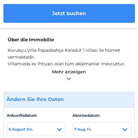
Jetzt buchen
Über die Immobilie
Korukçu Villa Papazbahçe Karadut 1 villası ile hizmet
vermektedir.
Villamızda ev ihtiyacı olan tüm ekipmanlar mevcuttur.
Doğa ile baş başa güzel bir tatil keyfi için ihtiyaç duyulan
Mehr anzeigen
her şey en ince ayrıntısına kadar siz misafirlerimiz için
düşünülmüş ve hayata geçirilmiştir.
Standort
Ändern Sie Ihre Daten
Merkeze uzaklık 4.3 km'dir.
Strand
Ankunftsdatum
Abreisedatum
Neco Beach'e 3 km uzaklıktadır.
6 August Do.
7 Aug. Fr.