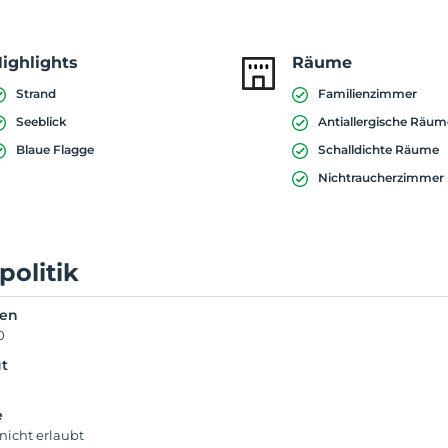
ighlights
Räume
Strand
Familienzimmer
Seeblick
Antiallergische Räu
Blaue Flagge
Schalldichte Räume
Nichtraucherzimmer
politik
ken
0
t
e
nicht erlaubt