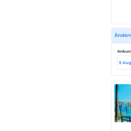
Ändern
Ankun
5 Aug