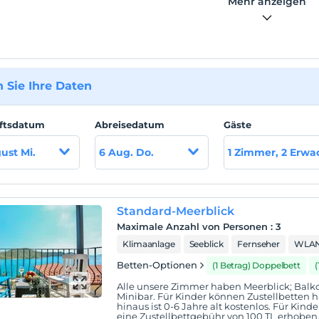
Mehr anzeigen
 Sie Ihre Daten
ftsdatum
Abreisedatum
Gäste
ust Mi.
6 Aug. Do.
1 Zimmer, 2 Erw
Standard-Meerblick
Maximale Anzahl von Personen
:
3
Klimaanlage
Seeblick
Fernseher
WLA
Betten-Optionen
(1 Betrag) Doppelbett
(
Alle unsere Zimmer haben Meerblick; Balk
Minibar. Für Kinder können Zustellbetten 
hinaus ist 0-6 Jahre alt kostenlos. Für Kind
eine Zustellbettgebühr von 100 TL erhoben