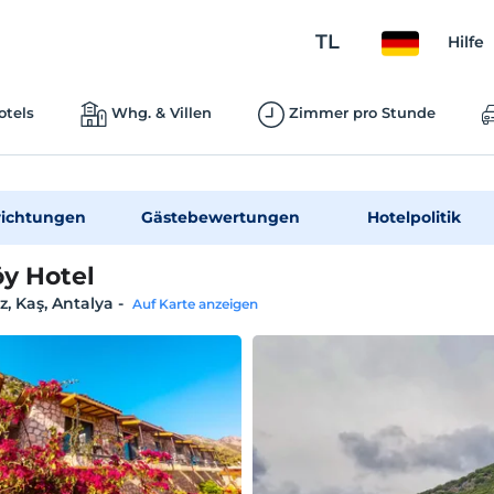
TL
Hilfe
otels
Whg. & Villen
Zimmer pro Stunde
richtungen
Gästebewertungen
Hotelpolitik
y Hotel
, Kaş, Antalya
-
Auf Karte anzeigen