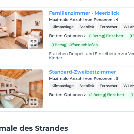
Familienzimmer - Meerblick
Maximale Anzahl von Personen
:
4
Klimaanlage
Seeblick
Fernseher
WLA
Betten-Optionen
(1 Betrag) Einzelbett
(1
(1 Betrag) Öffnen schließen
Es stehen Doppel- und Einzelbetten zur Ve
Kinder.
Standard-Zweibettzimmer
Maximale Anzahl von Personen
:
3
Klimaanlage
Seeblick
Fernseher
WLA
Betten-Optionen
(2 Betrag) Einzelbett
(1
male des Strandes