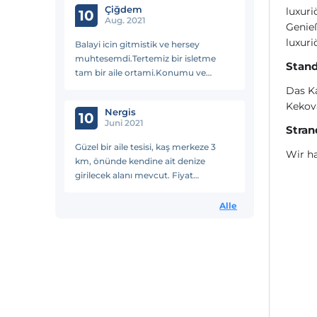
Çiğdem
luxuri
10
Aug. 2021
Genieß
luxuri
Balayi icin gitmistik ve hersey
muhtesemdi.Tertemiz bir isletme
Stand
tam bir aile ortami.Konumu ve
yemekleri cok guzeldi.
Das K
Kekov
Nergi̇s
10
Juni 2021
Stran
Güzel bir aile tesisi, kaş merkeze 3
Wir ha
km, önünde kendine ait denize
girilecek alanı mevcut. Fiyat
performansı iyi bir butik işletme.
Alle