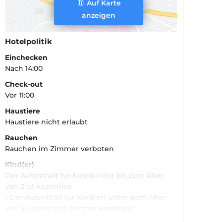
Auf Karte
anzeigen
Hotelpolitik
Einchecken
Nach 14:00
Check-out
Vor 11:00
Haustiere
Haustiere nicht erlaubt
Rauchen
Rauchen im Zimmer verboten
Kind(er)
Der Aufenthalt für Kleinkinder bis zum Alter
von 2 ist kostenlos.
1 Der Aufenthalt für Kind(er) unter dem Alter
von 5 ist/sind pro Zimmer kostenlos