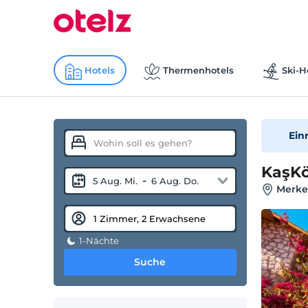
Hotels
Thermenhotels
Ski-H
Ein
KaşKö
-
5 Aug. Mi.
6 Aug. Do.
Merkez
1-Nächte
Suche