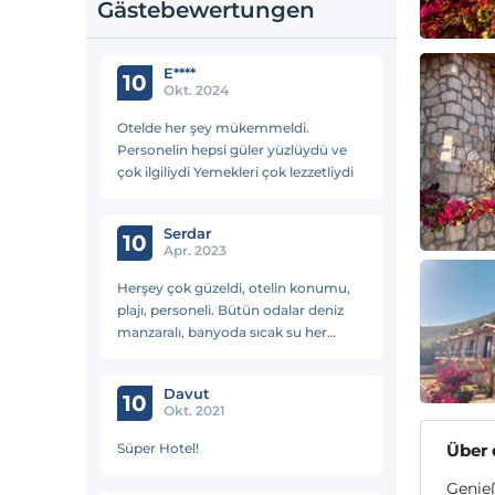
Gästebewertungen
E****
10
Okt. 2024
Otelde her şey mükemmeldi.
Personelin hepsi güler yüzlüydü ve
çok ilgiliydi Yemekleri çok lezzetliydi
Serdar
10
Apr. 2023
Herşey çok güzeldi, otelin konumu,
plajı, personeli. Bütün odalar deniz
manzaralı, banyoda sıcak su her
zaman var, kahvaltı çok çeşitli ve
lezzetliydi. Kesinlikle tavsiye ediyoruz.
Davut
10
Okt. 2021
Süper Hotel!
Über 
Genieß