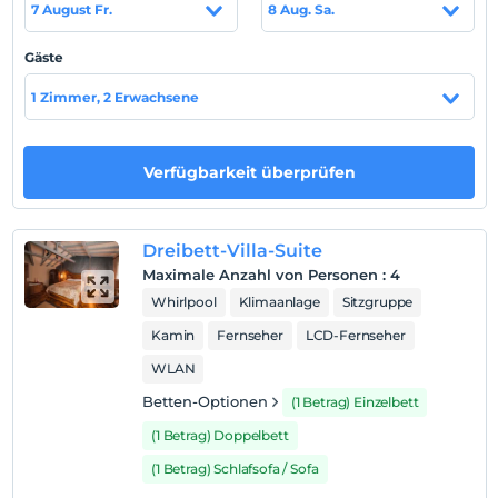
Standort
7 August Fr.
8 Aug. Sa.
Mahmudiye Sapanca'da konumlanmaktadır.
Gäste
1 Zimmer, 2 Erwachsene
Auf Karte
anzeigen
Verfügbarkeit überprüfen
Hotelpolitik
Einchecken
Dreibett-Villa-Suite
Nach 14:00
Maximale Anzahl von Personen
:
4
Whirlpool
Klimaanlage
Sitzgruppe
Check-out
Vor 12:00
Kamin
Fernseher
LCD-Fernseher
Haustiere
WLAN
Haustiere nicht erlaubt
Betten-Optionen
(1 Betrag) Einzelbett
Rauchen
(1 Betrag) Doppelbett
Rauchen im Zimmer verboten
(1 Betrag) Schlafsofa / Sofa
Kind(er)