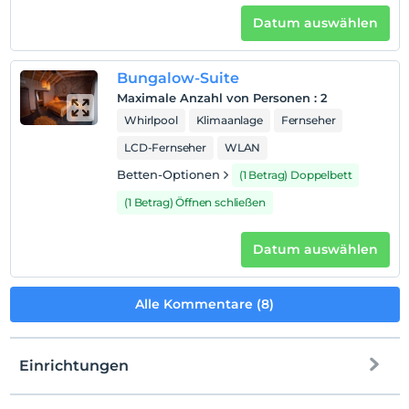
Der Aufenthalt für Kleinkinder bis zum Alter von 2 ist
Datum auswählen
kostenlos.
1 Der Aufenthalt für Kind(er) unter dem Alter von 6
ist/sind pro Zimmer kostenlos
Bungalow-Suite
Maximale Anzahl von Personen
:
2
Whirlpool
Klimaanlage
Fernseher
LCD-Fernseher
WLAN
Betten-Optionen
(1 Betrag) Doppelbett
(1 Betrag) Öffnen schließen
Datum auswählen
Alle Kommentare (8)
Einrichtungen