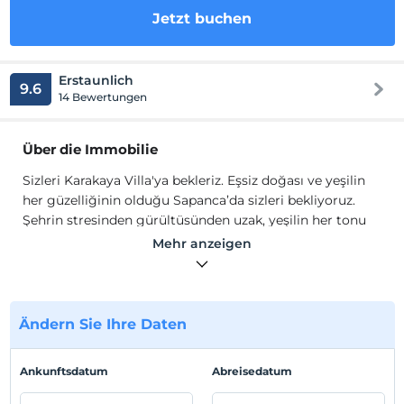
Jetzt buchen
Erstaunlich
9.6
14 Bewertungen
Über die Immobilie
Sizleri Karakaya Villa'ya bekleriz. Eşsiz doğası ve yeşilin
her güzelliğinin olduğu Sapanca’da sizleri bekliyoruz.
Şehrin stresinden gürültüsünden uzak, yeşilin her tonu
ile ayrı bir dünya.
Mehr anzeigen
Şehre yakın olduğu kadar şehrin gürültüsünden uzak
olan bu yeşil dünyada siz de eşsiz bir tatil
deneyimleyebilirsiniz. Yerimiz size doğadan bir esinti
sunarken aynı zamanda konforunuzu ve rahatlığınızı üst
Ändern Sie Ihre Daten
seviyede karşılıyor. Yerimizde geçirdiğiniz zaman
diliminde siz de ruhunuzun bedeninizin dinginliğe
Ankunftsdatum
Abreisedatum
kavuştuğunu göreceksiniz.