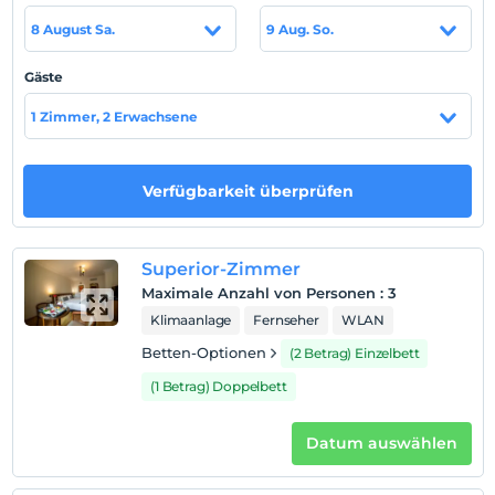
Nach 15:00
8 August Sa.
9 Aug. So.
Check-out
Vor 11:00
Gäste
Haustiere
1 Zimmer, 2 Erwachsene
Haustiere nicht erlaubt
Rauchen
Rauchen im Zimmer verboten
Verfügbarkeit überprüfen
Kind(er)
Der Aufenthalt für Kleinkinder bis zum Alter von 2 ist
Superior-Zimmer
kostenlos.
Maximale Anzahl von Personen
:
3
1 Der Aufenthalt für Kind(er) unter dem Alter von 7
ist/sind pro Zimmer kostenlos
Klimaanlage
Fernseher
WLAN
Betten-Optionen
(2 Betrag) Einzelbett
Gültige Kartentypen
(1 Betrag) Doppelbett
Datum auswählen