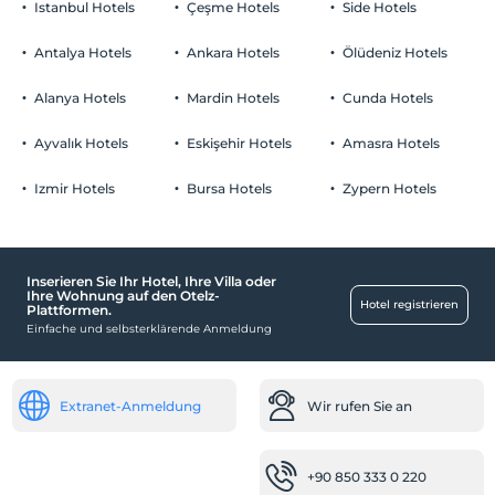
Istanbul Hotels
Çeşme Hotels
Side Hotels
Haustiere
Haustiere nicht erlaubt
Antalya Hotels
Ankara Hotels
Ölüdeniz Hotels
Rauchen
Rauchen im Zimmer verboten
Alanya Hotels
Mardin Hotels
Cunda Hotels
Parken
Kind(er)
Der Aufenthalt für Kleinkinder bis zum Alter von 2 ist
Kostenlos Parkplatz, öffentlich
Ayvalık Hotels
Eskişehir Hotels
Amasra Hotels
kostenlos.
Parkplatz in der Anlage
1 Der Aufenthalt für Kind(er) unter dem Alter von 7 ist/sind pro
Izmir Hotels
Bursa Hotels
Zypern Hotels
Zimmer kostenlos
Gültige Kartentypen
Inserieren Sie Ihr Hotel, Ihre Villa oder
Unterhaltungsdienstleistungen
Ihre Wohnung auf den Otelz-
Hotel registrieren
Plattformen.
Casino
Einfache und selbsterklärende Anmeldung
Kind
Kinderplanschbecken
Extranet-Anmeldung
Wir rufen Sie an
Rezeption
24-Stunden-Rezeption
+90 850 333 0 220