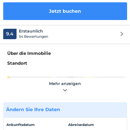
Jetzt buchen
Erstaunlich
9.4
54 Bewertungen
Über die Immobilie
Standort
Mehr anzeigen
Auf Karte
anzeigen
Ändern Sie Ihre Daten
Hotelpolitik
Ankunftsdatum
Abreisedatum
Einchecken