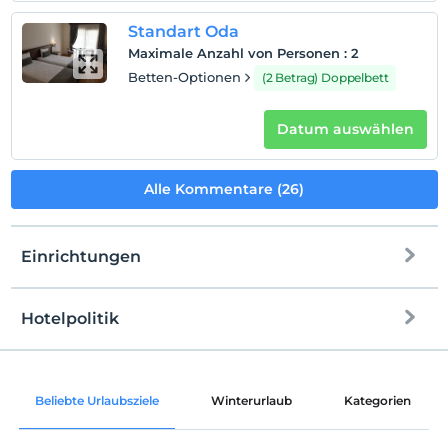
Standart Oda
Maximale Anzahl von Personen
:
2
Betten-Optionen
(2 Betrag) Doppelbett
Datum auswählen
Alle Kommentare (26)
Einrichtungen
Hotelpolitik
Internet
Einchecken
Kostenlos Internet via WLAN
Nach 15:00
Beliebte Urlaubsziele
Winterurlaub
Kategorien
Gemeinschaftsräume und einige Zimmer
Check-out
Vor 11:00