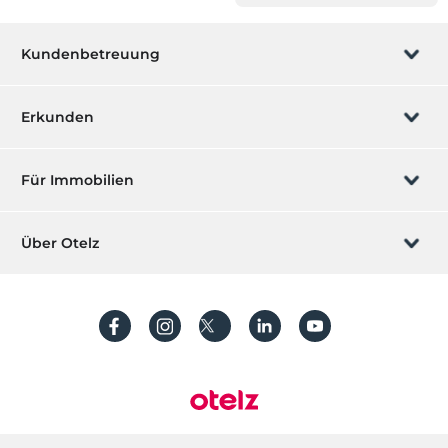
Transport
Transferservice, kostenpflichtig
Kundenbetreuung
Gesundheit
Vegetarische Ecke
Buchung verwalten
Erkunden
Spa- und Gesundheitseinrichtungen
Wir rufen Sie an
Massage
Geschenkgutschein
Für Immobilien
Schwimmbad
Werden Sie ein Partner
Was ist ZMoney?
Ihr Hotel auflisten
Freibad
Über Otelz
Kinderplanschbecken
Kontakt
Mitglieder Anmeldung
Ihre Villa/ Wohnung auflisten
Essen & Getränke
Über uns
Häufig gestellte Fragen
Konto erstellen
Lobby-Bar
Nachhaltigkeit
Restaurant (offenes Buffet)
Schutz von personenbezogenen Daten
In der Einrichtung
Bedingungen und Konditionen
Prozessleitfaden
Aufzug