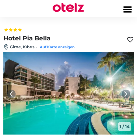
Hotel Pia Bella
Girne, Kıbrıs
-
Auf Karte anzeigen
1
/
14