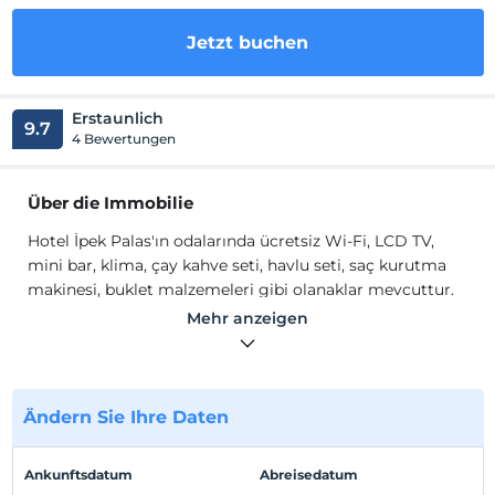
Jetzt buchen
Erstaunlich
9.7
4 Bewertungen
Über die Immobilie
Hotel İpek Palas'ın odalarında ücretsiz Wi-Fi, LCD TV,
mini bar, klima, çay kahve seti, havlu seti, saç kurutma
makinesi, buklet malzemeleri gibi olanaklar mevcuttur.
Mehr anzeigen
İpek Palas, Eski İstanbul'un en iyi Sultanahmet
otellerinden biridir. Tatil sırasında İstanbul'u ziyaret
etmeyi planlıyorsanız, Osmanlı dönemini simgeleyen bu
güzel saray otelini deneyebilirsiniz. Bu otel İpek Palas'ın
Ändern Sie Ihre Daten
rezervasyon süreci basittir, ancak her zaman kalabalık
olduğu için önceden rezervasyon yaptırmanız gerekir.
Otelin tüm odaları uygun fiyatlı ve lüks olup, yoğun
Ankunftsdatum
Abreisedatum