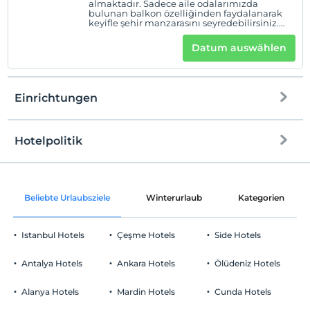
almaktadır. Sadece aile odalarımızda
bulunan balkon özelliğinden faydalanarak
keyifle şehir manzarasını seyredebilirsiniz.
Hızlı wi-fi ile internete erişim sağlayabilir,
değerli eşyalarınızı odadaki güvenlikli
Datum auswählen
kasada muhafaza edebilir, çay-kahve
ikramımızdan faydalanabilir, uluslararası
kanallara sahip televizyonumuzu
kullanabilirsiniz Ayrıca 7/24 ulaşabileceğiniz
oda servisi ve resepsiyon hizmetimiz
Einrichtungen
bulunmaktadır.
Hotelpolitik
Internet
Einchecken
Kostenlos Internet via WLAN
Nach 14:00
Beliebte Urlaubsziele
Winterurlaub
Kategorien
Gemeinschaftsräume und alle Räume
Check-out
Vor 12:00
Istanbul Hotels
Çeşme Hotels
Side Hotels
Haustiere
Haustiere nicht erlaubt
Antalya Hotels
Ankara Hotels
Ölüdeniz Hotels
Rauchen
Essen & Getränke
Rauchen im Zimmer verboten
Alanya Hotels
Mardin Hotels
Cunda Hotels
Kind(er)
Restaurant (offenes Buffet)