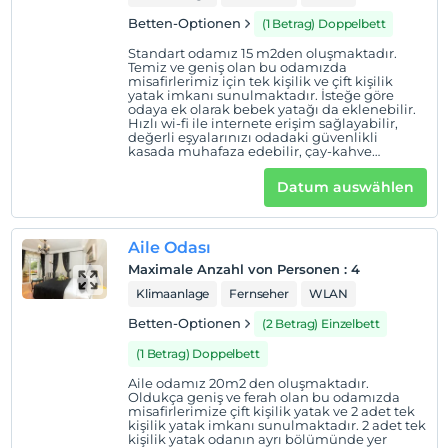
kostenlos.
Betten-Optionen
(1 Betrag) Doppelbett
1 Der Aufenthalt für Kind(er) unter dem Alter von 6
ist/sind pro Zimmer kostenlos
Standart odamız 15 m2den oluşmaktadır.
Temiz ve geniş olan bu odamızda
misafirlerimiz için tek kişilik ve çift kişilik
yatak imkanı sunulmaktadır. İsteğe göre
odaya ek olarak bebek yatağı da eklenebilir.
Hızlı wi-fi ile internete erişim sağlayabilir,
değerli eşyalarınızı odadaki güvenlikli
kasada muhafaza edebilir, çay-kahve
ikramımızdan faydalanabilir, uluslararası
kanallara sahip televizyonumuzu
Datum auswählen
kullanabilirsiniz. Ayrıca 7/24 ulaşabileceğiniz
oda servisi ve resepsiyon hizmetimiz
bulunmaktadır.
Aile Odası
Maximale Anzahl von Personen
:
4
Klimaanlage
Fernseher
WLAN
Betten-Optionen
(2 Betrag) Einzelbett
(1 Betrag) Doppelbett
Aile odamız 20m2 den oluşmaktadır.
Oldukça geniş ve ferah olan bu odamızda
misafirlerimize çift kişilik yatak ve 2 adet tek
kişilik yatak imkanı sunulmaktadır. 2 adet tek
kişilik yatak odanın ayrı bölümünde yer