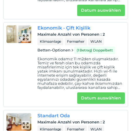
Havaalanına 44 km uzaklıktadır.
televizyonumuzu kullanabilirsiniz Ayrıca 7/24
ulaşabileceğiniz oda servisi ve resepsiyon
Datum auswählen
hizmetimiz bulunmaktadır.
Auf Karte
Ekonomik - Çift Kişilik
anzeigen
Maximale Anzahl von Personen
:
2
Klimaanlage
Fernseher
WLAN
Hotelpolitik
Betten-Optionen
(1 Betrag) Doppelbett
Einchecken
Ekonomik odamız 11 m2den oluşmaktadır.
Nach 14:00
Temiz ve ferah olan bu odamızda
misafirlerimiz için tek kişilik ve çift kişilik
yatak imkanı sunulmaktadır. Hızlı wi-fi ile
Check-out
internete erişim sağlayabilir, değerli
Vor 12:00
eşyalarınızı odadaki güvenlikli kasada
muhafaza edebilir, çay-kahve ikramımızdan
faydalanabilir, uluslararası kanallara sahip
Haustiere
televizyonumuzu kullanabilirsiniz. Ayrıca
Haustiere nicht erlaubt
7/24 ulaşabileceğiniz oda servisi ve
Datum auswählen
resepsiyon hizmetimiz bulunmaktadır.
Rauchen
Rauchen im Zimmer verboten
Standart Oda
Kind(er)
Maximale Anzahl von Personen
:
2
Der Aufenthalt für Kleinkinder bis zum Alter von 2 ist
Klimaanlage
Fernseher
WLAN