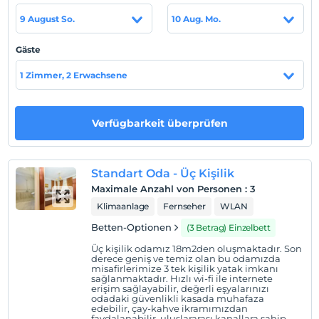
sezonlar için 3 ay önceden rezervasyon yaptırmanızı
öneririz.
9 August So.
10 Aug. Mo.
İpek Palace oteli, konuklarına dört farklı oda seçeneği
Gäste
sunuyor. İstanbul, Türkiye'deki tüm odalar Osmanlı tarzı
mobilyalarla dekore edilmiş ve döşenmiştir. Bu tür bir
1 Zimmer, 2 Erwachsene
ortamı sunuyoruz çünkü ziyaret ettiğinizde Türk yaşam
tarzını tam olarak deneyimlemenizi istiyoruz. Ayrıca,
maliyet konusunda endişeleniyorsanız, bunu yapmayın
Verfügbarkeit überprüfen
çünkü rezerve edebileceğiniz ucuz ve uygun fiyatlı
odalarımız mevcuttur.
Standart Oda - Üç Kişilik
Tesisimizin havalimanı transfer hizmeti bulunmaktadır.
Maximale Anzahl von Personen
:
3
Sabiha Gökçen Havalimanı: Tek yön 50 Euro ve
Klimaanlage
Fernseher
WLAN
maximum 5 kişi alabilmektedir.
Betten-Optionen
(3 Betrag) Einzelbett
İstanbul Havalimanı: Tek yön 45 Euro ve maximum 5 kişi
Üç kişilik odamız 18m2den oluşmaktadır. Son
derece geniş ve temiz olan bu odamızda
alabilmektedir.
misafirlerimize 3 tek kişilik yatak imkanı
sağlanmaktadır. Hızlı wi-fi ile internete
Standort
erişim sağlayabilir, değerli eşyalarınızı
odadaki güvenlikli kasada muhafaza
edebilir, çay-kahve ikramımızdan
İstanbul, Fatih, Sirkeci'de konumlanmaktadır.
faydalanabilir, uluslararası kanallara sahip