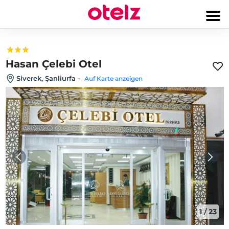
Hasan Çelebi Otel
Siverek, Şanliurfa
-
Auf Karte anzeigen
1
/
23