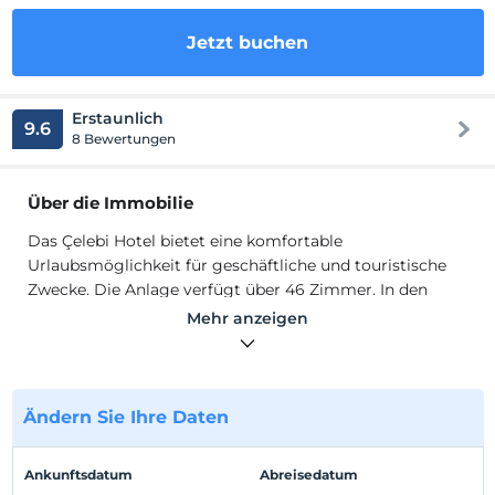
Jetzt buchen
Erstaunlich
9.6
8 Bewertungen
Über die Immobilie
Das Çelebi Hotel bietet eine komfortable
Urlaubsmöglichkeit für geschäftliche und touristische
Zwecke. Die Anlage verfügt über 46 Zimmer. In den
Zimmern; Es gibt Minibar, Telefon, Balkon, Badezimmer,
Mehr anzeigen
Badezimmerausstattung, Dusche, Kleiderschrank,
WLAN, Safe, Klimaanlage, Sitzecke, Schalldämmung,
Wasserkocher, Fernseher, WC, Satellitensendung,
Schreibtisch und Haartrockner. Die Unterkunft verfügt
Ändern Sie Ihre Daten
über einen Frühstücksraum, in dem Sie ein reichhaltiges
Frühstück genießen können.
Ankunftsdatum
Abreisedatum
Das Çelebi Hotel bietet eine komfortable