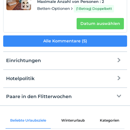
Maximale Anzahl von Personen
:
2
Betten-Optionen
(1 Betrag) Doppelbett
Auf Karte
anzeigen
Datum auswählen
Hotelpolitik
Alle Kommentare (5)
Einchecken
Nach 10:00
Einrichtungen
Check-out
Vor 13:00
Hotelpolitik
Haustiere
Internet
Haustiere nicht erlaubt
Einchecken
Rauchen
Kostenlos Internet via WLAN
Nach 10:00
Paare in den Flitterwochen
Rauchen im Zimmer verboten
Gemeinschaftsräume und alle Räume
Check-out
Vor 13:00
Kind(er)
Der Aufenthalt für Kleinkinder bis zum Alter von 2 ist
Raumdekoration
Haustiere
Beliebte Urlaubsziele
Winterurlaub
Kategorien
kostenlos.
Haustiere nicht erlaubt