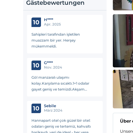
Gästebewertungen
H****
10
Apr. 2025
Sahipleri tarafından işletilen
muazzam bir yer. Herşey
mükemmeldi.
G****
10
Nov. 2024
Göl manzaralı ulaşımı
kolay.Karşılama sıcaktı.1+1 odalar
gayet geniş ve temizdi.Akşam
yemeği uygun ve kezzetliydi..
Kahvaltısı doyurucu ve çeşitliyYolum
Sebile
o taraflara düştüğünde ilk tercih
10
März 2024
edeceğim yer.
Hannapart otel çok güzel bir otel:
Über 
odaları geniş ve tertemiz, kahvaltı
Unser
harikaydı, yeri de ideal - her yere