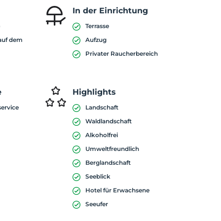
In der Einrichtung
)
Terrasse
 auf dem
Aufzug
Privater Raucherbereich
e
Highlights
service
Landschaft
Waldlandschaft
Alkoholfrei
Umweltfreundlich
Berglandschaft
Seeblick
Hotel für Erwachsene
Seeufer