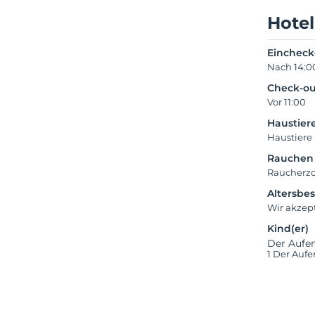
Hotel
Einchec
Nach 14:0
Check-ou
Vor 11:00
Haustier
Haustiere 
Rauchen
Raucherz
Altersbe
Wir akzept
Kind(er)
Der Aufen
1 Der Aufe