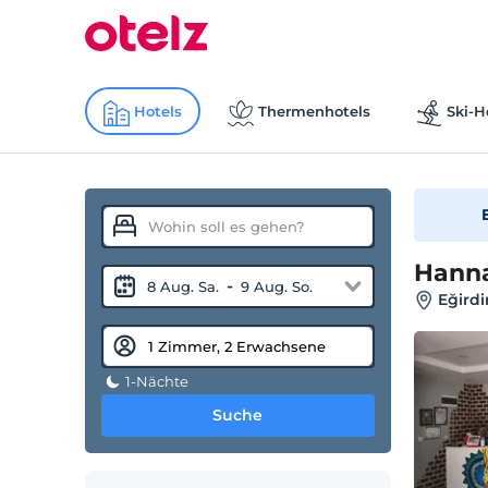
Hotels
Thermenhotels
Ski-H
Hanna
-
8 Aug. Sa.
9 Aug. So.
Eğirdi
1-Nächte
Suche