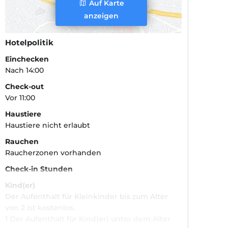
Auf Karte
anzeigen
Hotelpolitik
Einchecken
Nach 14:00
Check-out
Vor 11:00
Haustiere
Haustiere nicht erlaubt
Rauchen
Raucherzonen vorhanden
Check-in Stunden
Kind(er)
Der Aufenthalt für Kleinkinder bis zum Alter
von 2 ist kostenlos.
1 Der Aufenthalt für Kind(er) unter dem Alter