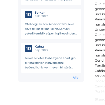
Qualit
yakın ama görültüden uzak, ve
genom
sahipleri çok ilgili ve kibar insanları!
Serkan
10
und bi
Feb. 2023
Parad
Otel değil sıcacık bir ev ortamı seve
nur al
seve tekrar tekrar kalınır.Kahvaltı
Unser
yeterli,temizlik süper ikgi hepsinden
Qualit
güzel
genom
und bi
Kubra
10
Parad
Sep. 2022
nur al
Temiz bir otel. Daha ziyade apart gibi
Geric
bir düzeni var. Kahvaltılarını
Forell
beğendik, hiç yenmeyen bir sürü
Cafébe
çeşit yerine Türk kahvaltısında yenen
servie
ana şeyleri sunmuşlar ve bittikçe
Alle
Bogent
takviye ediyorlar.
Canyo
Punkt
Stand