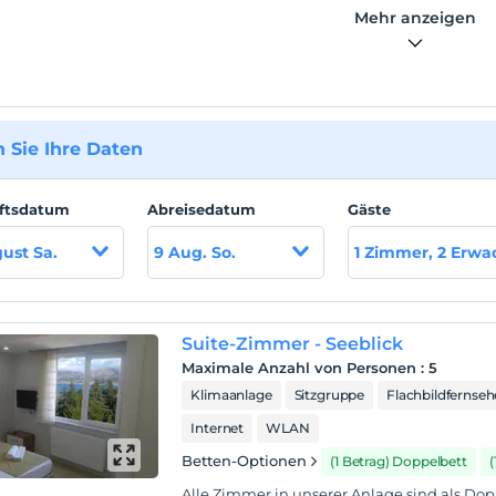
annapart Hotel liegt nur 1 km vom Stadtzentrum von Eğirdir
Mehr anzeigen
0 km vom Flughafen Antalya entfernt. befindet sich in einiger
rnung.
 Sie Ihre Daten
ftsdatum
Abreisedatum
Gäste
ust Sa.
9 Aug. So.
1 Zimmer, 2 Erw
Suite-Zimmer - Seeblick
Maximale Anzahl von Personen
:
5
Klimaanlage
Sitzgruppe
Flachbildfernseh
Internet
WLAN
Betten-Optionen
(1 Betrag) Doppelbett
(
Alle Zimmer in unserer Anlage sind als D