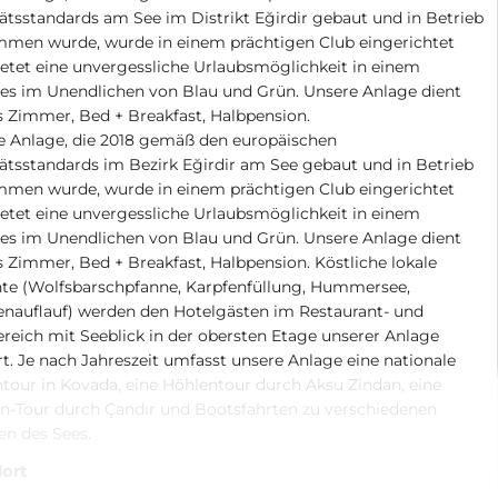
ätsstandards am See im Distrikt Eğirdir gebaut und in Betrieb
men wurde, wurde in einem prächtigen Club eingerichtet
etet eine unvergessliche Urlaubsmöglichkeit in einem
ies im Unendlichen von Blau und Grün. Unsere Anlage dient
s Zimmer, Bed + Breakfast, Halbpension.
e Anlage, die 2018 gemäß den europäischen
ätsstandards im Bezirk Eğirdir am See gebaut und in Betrieb
men wurde, wurde in einem prächtigen Club eingerichtet
etet eine unvergessliche Urlaubsmöglichkeit in einem
ies im Unendlichen von Blau und Grün. Unsere Anlage dient
s Zimmer, Bed + Breakfast, Halbpension. Köstliche lokale
hte (Wolfsbarschpfanne, Karpfenfüllung, Hummersee,
enauflauf) werden den Hotelgästen im Restaurant- und
reich mit Seeblick in der obersten Etage unserer Anlage
rt. Je nach Jahreszeit umfasst unsere Anlage eine nationale
our in Kovada, eine Höhlentour durch Aksu Zindan, eine
n-Tour durch Çandır und Bootsfahrten zu verschiedenen
en des Sees.
ort