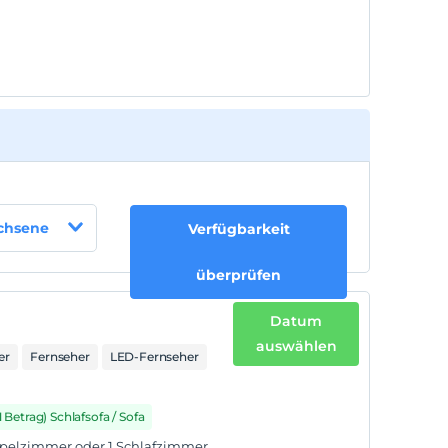
von 5 ist/sind pro Zimmer kostenlos
achsene
Verfügbarkeit
überprüfen
Datum
auswählen
er
Fernseher
LED-Fernseher
1 Betrag) Schlafsofa / Sofa
oppelzimmer oder 1 Schlafzimmer