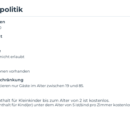
politik
ken
0
t
e
nicht erlaubt
onen vorhanden
schränkung
ieren nur Gäste im Alter zwischen 19 und 85.
thalt für Kleinkinder bis zum Alter von 2 ist kostenlos.
nthalt für Kind(er) unter dem Alter von 5 ist/sind pro Zimmer kostenlo