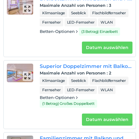
Maximale Anzahl von Personen
:
3
Standort
Klimaanlage
Seeblick
Flachbildfernseher
Das Hamarat Hotel heißt seine Gäste auf der Halbinsel
Fernseher
LED-Fernseher
WLAN
Çukurbağ in Kaş willkommen, einem der vielfältigsten
Ferienorte in Antalya. Es wird von einer Familie geführt.
Betten-Optionen
(3 Betrag) Einzelbett
Datum auswählen
Auf Karte
anzeigen
Superior Doppelzimmer mit Balkon und Meerblick
Maximale Anzahl von Personen
:
2
Hotelpolitik
Klimaanlage
Seeblick
Flachbildfernseher
Einchecken
Fernseher
LED-Fernseher
WLAN
Nach 13:00
Betten-Optionen
Check-out
(1 Betrag) Großes Doppelbett
Vor 12:00
Datum auswählen
Haustiere
Haustiere nicht erlaubt
Rauchen
Familienzimmer mit Balkon und Meerblick