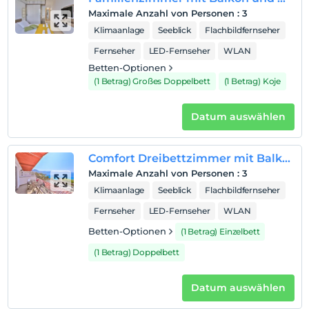
Rauchen im Zimmer verboten
Maximale Anzahl von Personen
:
3
Klimaanlage
Seeblick
Flachbildfernseher
Kind(er)
Kinder unter dem Alter von 12 können nicht
Fernseher
LED-Fernseher
WLAN
untergebracht werden
Betten-Optionen
(1 Betrag) Großes Doppelbett
(1 Betrag) Koje
Datum auswählen
Comfort Dreibettzimmer mit Balkon und Meerblick
Maximale Anzahl von Personen
:
3
Klimaanlage
Seeblick
Flachbildfernseher
Fernseher
LED-Fernseher
WLAN
Betten-Optionen
(1 Betrag) Einzelbett
(1 Betrag) Doppelbett
Datum auswählen