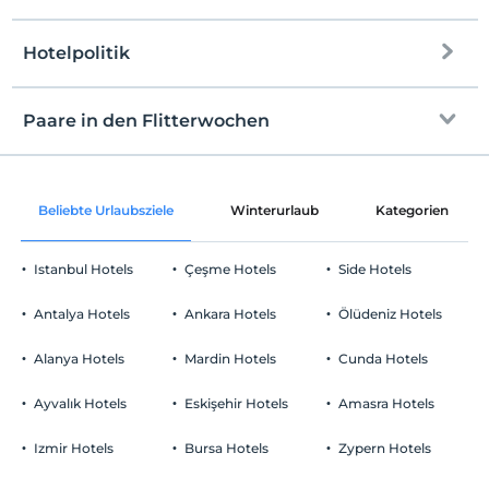
Öffentlicher Strand
Hotelpolitik
Internet
Sand/Kies gemischter Strand
Einchecken
Kostenlos Internet via WLAN
Nach 13:00
Paare in den Flitterwochen
Blaue Flagge
Gemeinschaftsräume und alle Räume
Check-out
Vor 12:00
Plattform
Weinservice auf dem Zimmer
Haustiere
Beliebte Urlaubsziele
Winterurlaub
Kategorien
Gerüst
Haustiere nicht erlaubt
Schnittblumen im Zimmer
Rauchen
Flaches Meer am Ufer
Istanbul Hotels
Çeşme Hotels
Side Hotels
Rauchen im Zimmer verboten
Raumdekoration
Parken
Kind(er)
Antalya Hotels
Ankara Hotels
Ölüdeniz Hotels
Obstkorb im Zimmer
Kinder unter dem Alter von 12 können nicht untergebracht
Kostenlos Privatparkplatz
werden
Alanya Hotels
Mardin Hotels
Cunda Hotels
Parken (außerhalb des Geländes)
Ayvalık Hotels
Eskişehir Hotels
Amasra Hotels
Izmir Hotels
Bursa Hotels
Zypern Hotels
In der Einrichtung