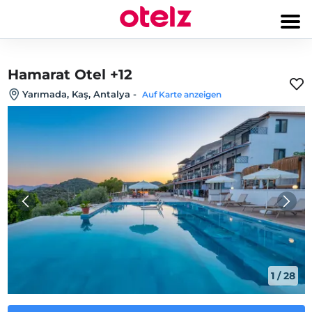
Hamarat Otel +12
Yarımada, Kaş, Antalya
-
Auf Karte anzeigen
1
/
28