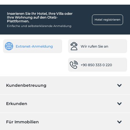
Sonnenterrasse
Inserieren Sie Ihr Hotel, Ihre Villa oder
Räume
Ihre Wohnung auf den Otelz-
Hotel registrieren
Plattformen.
Familienzimmer
Einfache und selbsterklärende Anmeldung
Kind
Kinderbett
Extranet-Anmeldung
Wir rufen Sie an
Baby
Babybett
+90 850 333 0 220
Rezeption
24-Stunden-Rezeption
Kundenbetreuung
Reinigungsdienste
Täglicher Reinigungsservice
Buchung verwalten
Erkunden
Andere
Wir rufen Sie an
Geschenkgutschein
Klimaanlage
Für Immobilien