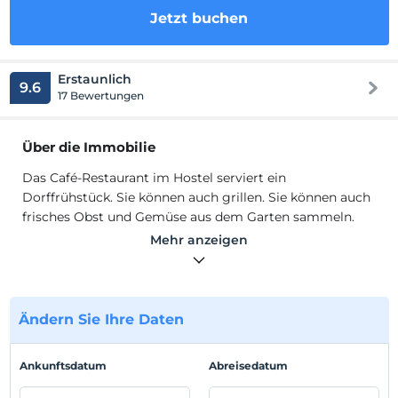
Jetzt buchen
Erstaunlich
9.6
17 Bewertungen
Über die Immobilie
Das Café-Restaurant im Hostel serviert ein
Dorffrühstück. Sie können auch grillen. Sie können auch
frisches Obst und Gemüse aus dem Garten sammeln.
Der öffentliche Strand von Incebogaz liegt nur 5
Mehr anzeigen
Gehminuten von der Pension entfernt. Das Kas Antique
Theatre erreichen Sie nach einer 5-minütigen Autofahrt.
Das Stadtzentrum von Kas und der Busbahnhof sind 4
km entfernt. Der Flughafen Dalaman liegt 150 km
Ändern Sie Ihre Daten
entfernt. In allen Gästezimmern des Hamarat Hotels; Ein
Minikühlschrank, eine Klimaanlage und ein
Ankunftsdatum
Abreisedatum
Kleiderschrank sind Standard.
Das Café-Restaurant im Hostel serviert ein