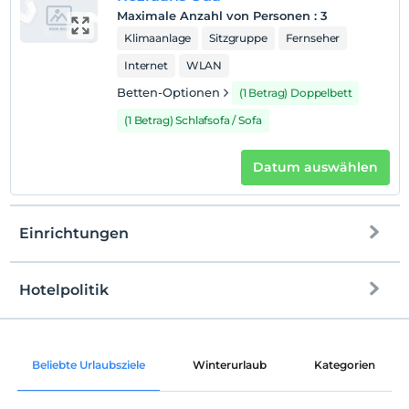
Maximale Anzahl von Personen
:
3
Klimaanlage
Sitzgruppe
Fernseher
Internet
WLAN
Betten-Optionen
(1 Betrag) Doppelbett
(1 Betrag) Schlafsofa / Sofa
Datum auswählen
Einrichtungen
Hotelpolitik
Internet
Einchecken
Kostenlos Internet via WLAN
Nach 14:00
Beliebte Urlaubsziele
Winterurlaub
Kategorien
Gemeinschaftsräume und alle Räume
Check-out
Vor 12:00