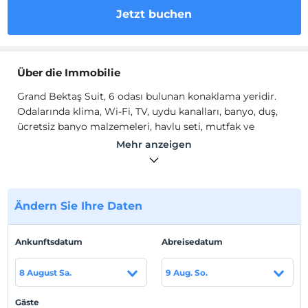
Jetzt buchen
Über die Immobilie
Grand Bektaş Suit, 6 odası bulunan konaklama yeridir.
Odalarında klima, Wi-Fi, TV, uydu kanalları, banyo, duş,
ücretsiz banyo malzemeleri, havlu seti, mutfak ve
mutfak gereçleri gibi olanaklar mevcuttur.
Mehr anzeigen
Standort
Trabzon Ortahisar'da konumlanmaktadır.
Ändern Sie Ihre Daten
Auf Karte
Ankunftsdatum
Abreisedatum
anzeigen
8 August Sa.
9 Aug. So.
Hotelpolitik
Gäste