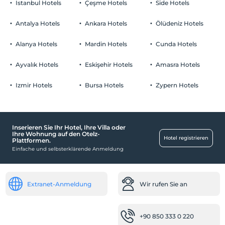
Istanbul Hotels
Çeşme Hotels
Side Hotels
Haustiere
Haustiere sind erlaubt. Keine zusätzlichen Kosten.
Antalya Hotels
Ankara Hotels
Ölüdeniz Hotels
Rauchen
Raucherzonen vorhanden
Alanya Hotels
Mardin Hotels
Cunda Hotels
Parken
Kind(er)
Der Aufenthalt für Kleinkinder bis zum Alter von 2 ist
Kostenlos Privatparkplatz
Ayvalık Hotels
Eskişehir Hotels
Amasra Hotels
kostenlos.
Parkplatz in der Anlage
1 Der Aufenthalt für Kind(er) unter dem Alter von 6 ist/sind pro
Izmir Hotels
Bursa Hotels
Zypern Hotels
Zimmer kostenlos
Inserieren Sie Ihr Hotel, Ihre Villa oder
Essen & Getränke
Ihre Wohnung auf den Otelz-
Hotel registrieren
Plattformen.
Gelegenheit zum Mitnehmen
Einfache und selbsterklärende Anmeldung
Räume
Familienzimmer
Extranet-Anmeldung
Wir rufen Sie an
Barrierefrei
Der Haupteingang ist flach.
+90 850 333 0 220