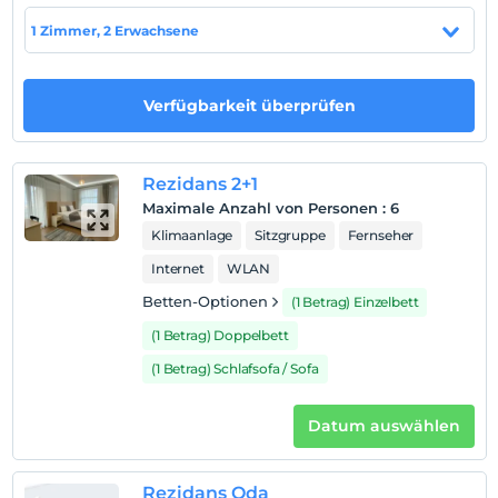
Einchecken
1 Zimmer, 2 Erwachsene
Nach 14:00
Check-out
Vor 12:00
Verfügbarkeit überprüfen
Haustiere
Haustiere sind erlaubt. Keine zusätzlichen Kosten.
Rezidans 2+1
Rauchen
Maximale Anzahl von Personen
:
6
Raucherzonen vorhanden
Klimaanlage
Sitzgruppe
Fernseher
Kind(er)
Internet
WLAN
Der Aufenthalt für Kleinkinder bis zum Alter von 2 ist
kostenlos.
Betten-Optionen
(1 Betrag) Einzelbett
1 Der Aufenthalt für Kind(er) unter dem Alter von 6
(1 Betrag) Doppelbett
ist/sind pro Zimmer kostenlos
(1 Betrag) Schlafsofa / Sofa
Datum auswählen
Rezidans Oda