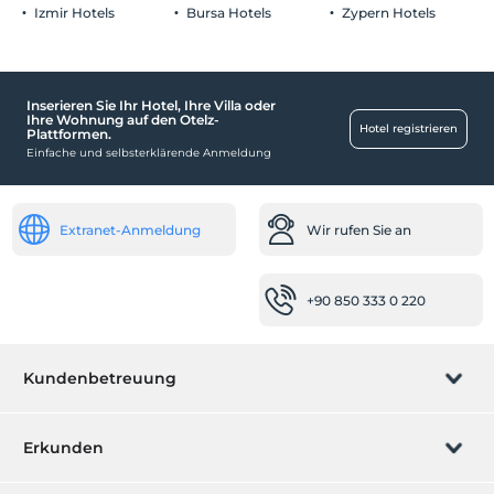
1 Der Aufenthalt für Kind(er) unter dem Alter von 12 ist/sind pro
Izmir Hotels
Bursa Hotels
Zypern Hotels
Zimmer kostenlos
Inserieren Sie Ihr Hotel, Ihre Villa oder
Schwimmbad
Ihre Wohnung auf den Otelz-
Hotel registrieren
Plattformen.
Thermalbad
Einfache und selbsterklärende Anmeldung
Essen & Getränke
Gelegenheit zum Mitnehmen
Extranet-Anmeldung
Wir rufen Sie an
In der Einrichtung
Aufzug
+90 850 333 0 220
Reinigungsdienste
Wöchentlicher Reinigungsservice
Kundenbetreuung
Gesundheit
Einfacher Zugang zum Krankenhaus (15 Minuten)
Buchung verwalten
Erkunden
Andere