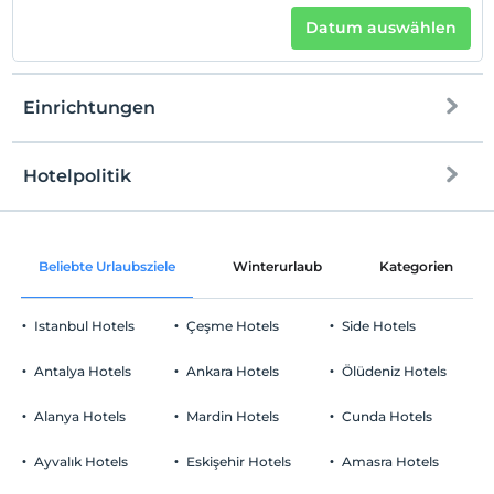
Datum auswählen
Einrichtungen
Hotelpolitik
Internet
Einchecken
Kostenlos Internet via WLAN
Nach 12:00
Beliebte Urlaubsziele
Winterurlaub
Kategorien
Gemeinschaftsräume und alle Räume
Check-out
Vor 10:00
Istanbul Hotels
Çeşme Hotels
Side Hotels
Haustiere
Haustiere nicht erlaubt
Antalya Hotels
Ankara Hotels
Ölüdeniz Hotels
Rauchen
Rauchen im Zimmer verboten
Alanya Hotels
Mardin Hotels
Cunda Hotels
Parken
Kind(er)
Der Aufenthalt für Kleinkinder bis zum Alter von 2 ist
Kostenlos Privatparkplatz
Ayvalık Hotels
Eskişehir Hotels
Amasra Hotels
kostenlos.
Parken (außerhalb des Geländes)