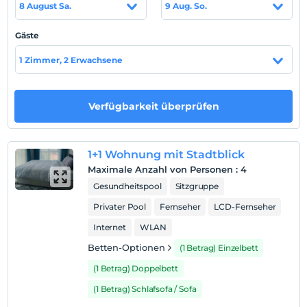
Auf Karte
8 August Sa.
9 Aug. So.
anzeigen
Gäste
Hotelpolitik
1 Zimmer, 2 Erwachsene
Einchecken
Nach 12:00
Verfügbarkeit überprüfen
Check-out
Vor 10:00
Haustiere
1+1 Wohnung mit Stadtblick
Haustiere nicht erlaubt
Maximale Anzahl von Personen
:
4
Gesundheitspool
Sitzgruppe
Rauchen
Rauchen im Zimmer verboten
Privater Pool
Fernseher
LCD-Fernseher
Kind(er)
Internet
WLAN
Der Aufenthalt für Kleinkinder bis zum Alter von 2 ist
Betten-Optionen
(1 Betrag) Einzelbett
kostenlos.
(1 Betrag) Doppelbett
1 Der Aufenthalt für Kind(er) unter dem Alter von 12
ist/sind pro Zimmer kostenlos
(1 Betrag) Schlafsofa / Sofa