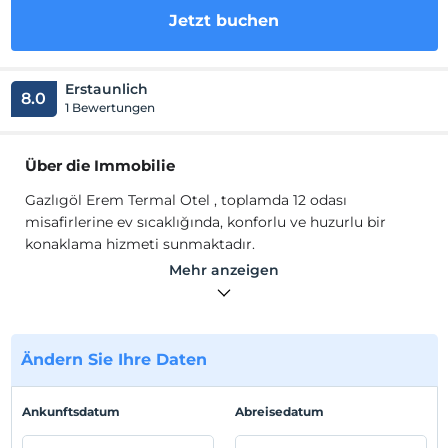
Jetzt buchen
Erstaunlich
8.0
1 Bewertungen
Über die Immobilie
Gazlıgöl Erem Termal Otel , toplamda 12 odası
misafirlerine ev sıcaklığında, konforlu ve huzurlu bir
konaklama hizmeti sunmaktadır.
Gazlıgöl Erem Termal Otel oda içerisinde, termal su
Mehr anzeigen
havuzu, mutfak, mutfak gereçleri, oturma grubu, TV, Wi-
Fi bulunmaktadır.
Standort
Ändern Sie Ihre Daten
Tesis, Afyon Gazlıgöl'de konumlanmaktadır.
Ankunftsdatum
Abreisedatum