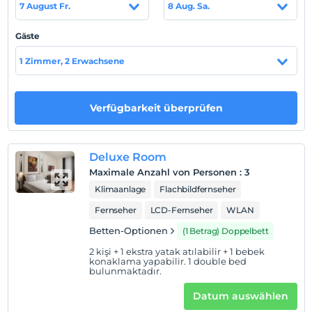
Auf Karte
7 August Fr.
8 Aug. Sa.
anzeigen
Gäste
Hotelpolitik
1 Zimmer, 2 Erwachsene
Einchecken
Nach 14:00
Verfügbarkeit überprüfen
Check-out
Vor 12:00
Haustiere
Deluxe Room
Haustiere nicht erlaubt
Maximale Anzahl von Personen
:
3
Klimaanlage
Flachbildfernseher
Rauchen
Rauchen im Zimmer verboten
Fernseher
LCD-Fernseher
WLAN
Kind(er)
Betten-Optionen
(1 Betrag) Doppelbett
Der Aufenthalt für Kleinkinder bis zum Alter von 2 ist
2 kişi + 1 ekstra yatak atılabilir + 1 bebek
kostenlos.
konaklama yapabilir. 1 double bed
bulunmaktadır.
1 Der Aufenthalt für Kind(er) unter dem Alter von 5
ist/sind pro Zimmer kostenlos
Datum auswählen