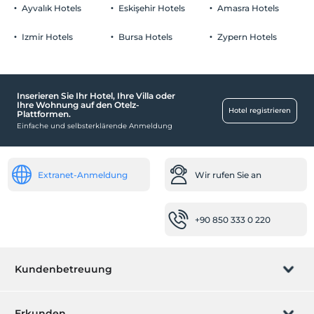
Der Aufenthalt für Kleinkinder bis zum Alter von 2 ist
Bezahlt Privatparkplatz
Ayvalık Hotels
Eskişehir Hotels
Amasra Hotels
kostenlos.
Parkplatz in der Anlage
1 Der Aufenthalt für Kind(er) unter dem Alter von 5 ist/sind pro
Izmir Hotels
Bursa Hotels
Zypern Hotels
Zimmer kostenlos
Inserieren Sie Ihr Hotel, Ihre Villa oder
Aktivitäten
Ihre Wohnung auf den Otelz-
Hotel registrieren
Plattformen.
Türkische Nacht
Einfache und selbsterklärende Anmeldung
Baby
Babybett
Extranet-Anmeldung
Wir rufen Sie an
Barrierefrei
Der Haupteingang ist flach.
+90 850 333 0 220
Highlights
Stadtzentrum
Kundenbetreuung
Transport
Flughafentransfer, kostenpflichtig
Buchung verwalten
Erkunden