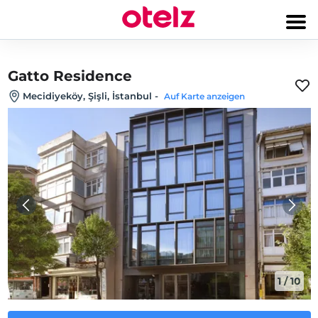
Gatto Residence
Mecidiyeköy, Şişli, İstanbul
-
Auf Karte anzeigen
1
/
10