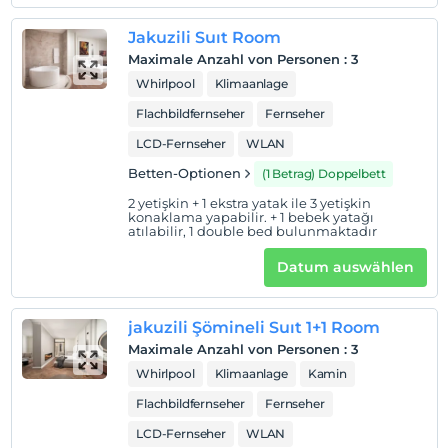
Jakuzili Suıt Room
Maximale Anzahl von Personen
:
3
Whirlpool
Klimaanlage
Flachbildfernseher
Fernseher
LCD-Fernseher
WLAN
Betten-Optionen
(1 Betrag) Doppelbett
2 yetişkin + 1 ekstra yatak ile 3 yetişkin
konaklama yapabilir. + 1 bebek yatağı
atılabilir, 1 double bed bulunmaktadır
Datum auswählen
jakuzili Şömineli Suıt 1+1 Room
Maximale Anzahl von Personen
:
3
Whirlpool
Klimaanlage
Kamin
Flachbildfernseher
Fernseher
LCD-Fernseher
WLAN