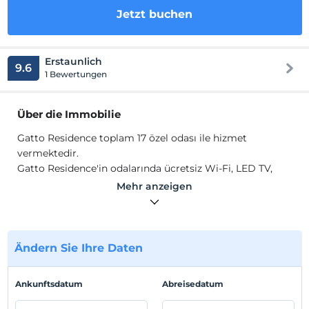
Jetzt buchen
Erstaunlich
9.6
1 Bewertungen
Über die Immobilie
Gatto Residence toplam 17 özel odası ile hizmet
vermektedir.
Gatto Residence'in odalarında ücretsiz Wi-Fi, LED TV,
klima, minibar, havlu seti, buklet malzemeleri gibi
Mehr anzeigen
olanaklar mevcuttur.
Standort
İstanbul, Şişli, Mecidiyeköy'de konumlanmaktadır.
Ändern Sie Ihre Daten
İstanbul Havaalanı'na 32 km uzaklıktadır.
Ankunftsdatum
Abreisedatum