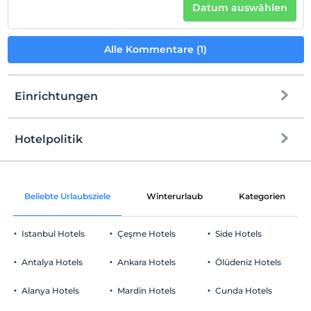
Datum auswählen
Alle Kommentare (1)
Einrichtungen
Hotelpolitik
Internet
Einchecken
Kostenlos Internet via WLAN
Nach 14:00
Beliebte Urlaubsziele
Winterurlaub
Kategorien
Gemeinschaftsräume und alle Räume
Check-out
Vor 12:00
Istanbul Hotels
Çeşme Hotels
Side Hotels
Haustiere
Haustiere nicht erlaubt
Antalya Hotels
Ankara Hotels
Ölüdeniz Hotels
Rauchen
Rauchen im Zimmer verboten
Alanya Hotels
Mardin Hotels
Cunda Hotels
Parken
Kind(er)