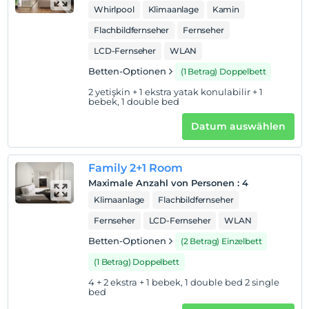
Whirlpool
Klimaanlage
Kamin
Flachbildfernseher
Fernseher
LCD-Fernseher
WLAN
Betten-Optionen
(1 Betrag) Doppelbett
2 yetişkin + 1 ekstra yatak konulabilir + 1
bebek, 1 double bed
Datum auswählen
Family 2+1 Room
Maximale Anzahl von Personen
:
4
Klimaanlage
Flachbildfernseher
Fernseher
LCD-Fernseher
WLAN
Betten-Optionen
(2 Betrag) Einzelbett
(1 Betrag) Doppelbett
4 + 2 ekstra + 1 bebek, 1 double bed 2 single
bed