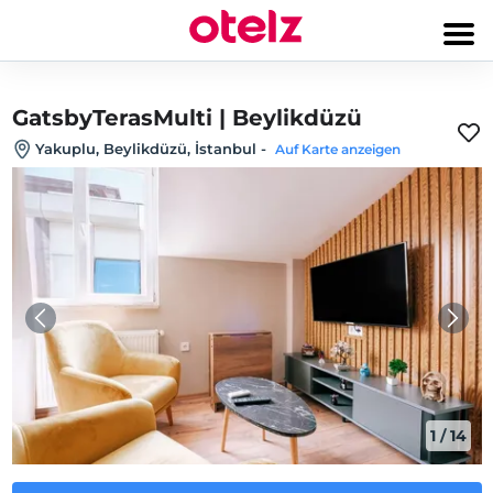
GatsbyTerasMulti | Beylikdüzü
Yakuplu, Beylikdüzü, İstanbul
-
Auf Karte anzeigen
1
/
14