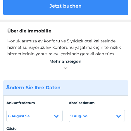
Jetzt buchen
Über die Immobilie
Konuklarımıza ev konforu ve 5 yıldızlı otel kalitesinde
hizmet sunuyoruz. Ev konforunu yaşatmak için temizlik
hizmetlerinin yanı sıra ev içerisinde gerekli olan tüm
olanakları sağlıyoruz.
Mehr anzeigen
Stüdyo dairemiz GatsbyGray'i keşfedin! Burada kalış,
şehrin telaşından uzakta huzur ve dinginlik vaat ediyor.
Tam donanımlı, zarif dekore edilmiş Beylikdüzü'ndeki
evimiz, Torium AVM'ye sadece 8 dakika, Marmara Park
Ändern Sie Ihre Daten
AVM'ye ise 7 dakika uzaklıkta olup mükemmel bir
seçimdir. Beylikdüzü'nde kısa dönem kiralık daire
Ankunftsdatum
Abreisedatum
arıyorsanız, erken rezervasyon fırsatını kaçırmayın, şimdi
rezervasyon yapın!
8 August Sa.
9 Aug. So.
Standort
Gäste