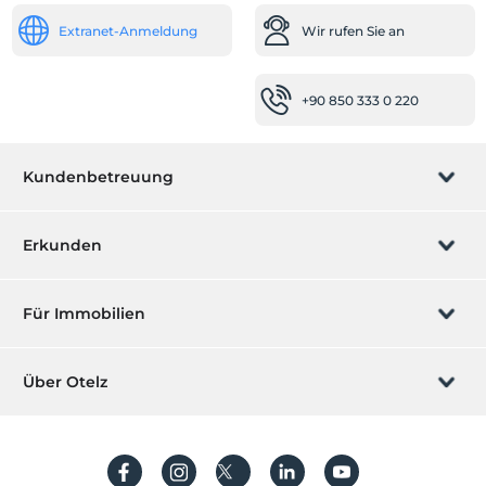
Extranet-Anmeldung
Wir rufen Sie an
+90 850 333 0 220
Kundenbetreuung
Buchung verwalten
Erkunden
Wir rufen Sie an
Geschenkgutschein
Für Immobilien
Werden Sie ein Partner
Was ist ZMoney?
Ihr Hotel auflisten
Über Otelz
Kontakt
Mitglieder Anmeldung
Ihre Villa/ Wohnung auflisten
Über uns
Häufig gestellte Fragen
Konto erstellen