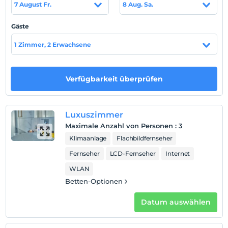
7 August Fr.
8 Aug. Sa.
Check-out
Vor 12:00
Gäste
Haustiere
1 Zimmer, 2 Erwachsene
Haustiere sind erlaubt. Keine zusätzlichen Kosten.
Rauchen
Rauchen im Zimmer verboten
Verfügbarkeit überprüfen
Kind(er)
Der Aufenthalt für Kleinkinder bis zum Alter von 2 ist
Luxuszimmer
kostenlos.
Maximale Anzahl von Personen
:
3
1 Der Aufenthalt für Kind(er) unter dem Alter von 3
ist/sind pro Zimmer kostenlos
Klimaanlage
Flachbildfernseher
Fernseher
LCD-Fernseher
Internet
WLAN
Betten-Optionen
Datum auswählen