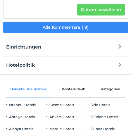
Datum auswählen
Alle Kommentare (19)
Einrichtungen
Hotelpolitik
Internet
Einchecken
Kostenlos Internet via WLAN
Nach 14:00
Beliebte Urlaubsziele
Winterurlaub
Kategorien
Gemeinschaftsräume und alle Räume
Check-out
Vor 12:00
Istanbul Hotels
Çeşme Hotels
Side Hotels
Haustiere
Haustiere sind erlaubt. Keine zusätzlichen Kosten.
Antalya Hotels
Ankara Hotels
Ölüdeniz Hotels
Rauchen
Rauchen im Zimmer verboten
Alanya Hotels
Mardin Hotels
Cunda Hotels