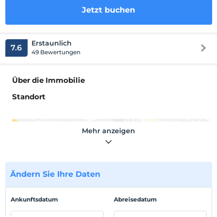
Jetzt buchen
Erstaunlich
7.6
49 Bewertungen
Über die Immobilie
Standort
Mehr anzeigen
Auf Karte
anzeigen
Ändern Sie Ihre Daten
Hotelpolitik
Ankunftsdatum
Abreisedatum
Einchecken
Nach 14:00