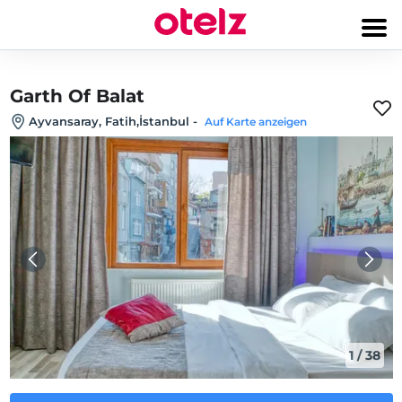
Garth Of Balat
Ayvansaray, Fatih,İstanbul
-
Auf Karte anzeigen
1
/
38