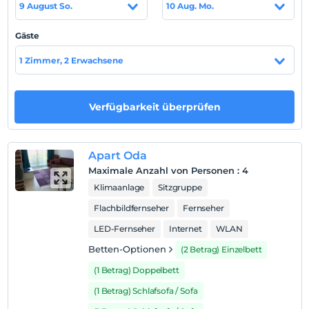
9 August So.
10 Aug. Mo.
Auf Karte
Gäste
anzeigen
1 Zimmer, 2 Erwachsene
Hotelpolitik
Verfügbarkeit überprüfen
Einchecken
Nach 14:00
Check-out
Apart Oda
Vor 12:00
Maximale Anzahl von Personen
:
4
Haustiere
Klimaanlage
Sitzgruppe
Haustiere nicht erlaubt
Flachbildfernseher
Fernseher
Rauchen
LED-Fernseher
Internet
WLAN
Rauchen im Zimmer verboten
Betten-Optionen
(2 Betrag) Einzelbett
Check-in Stunden
(1 Betrag) Doppelbett
Kind(er)
(1 Betrag) Schlafsofa / Sofa
Der Aufenthalt für Kleinkinder bis zum Alter von 2 ist