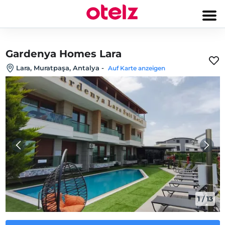
Gardenya Homes Lara
Lara, Muratpaşa, Antalya
-
Auf Karte anzeigen
1
/
13