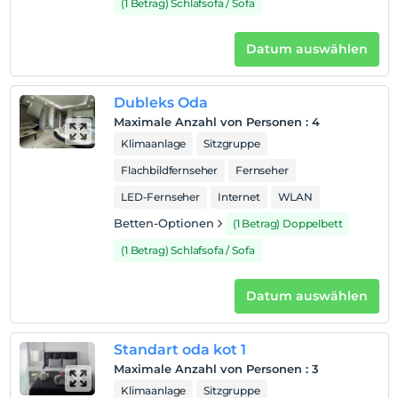
kostenlos.
(1 Betrag) Schlafsofa / Sofa
1 Der Aufenthalt für Kind(er) unter dem Alter von 10
ist/sind pro Zimmer kostenlos
Datum auswählen
Dubleks Oda
Maximale Anzahl von Personen
:
4
Klimaanlage
Sitzgruppe
Flachbildfernseher
Fernseher
LED-Fernseher
Internet
WLAN
Betten-Optionen
(1 Betrag) Doppelbett
(1 Betrag) Schlafsofa / Sofa
Datum auswählen
Standart oda kot 1
Maximale Anzahl von Personen
:
3
Klimaanlage
Sitzgruppe