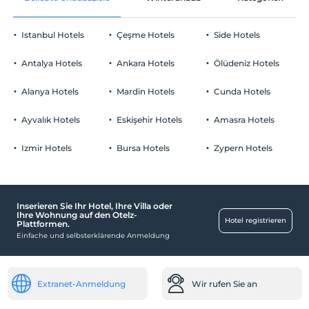
Check-out
Vor 12:00
Sand/Kies gemischter Strand
Istanbul Hotels
Çeşme Hotels
Side Hotels
Haustiere
Strandbar
Haustiere nicht erlaubt
Antalya Hotels
Ankara Hotels
Ölüdeniz Hotels
Rauchen
Can Kurtaran
Rauchen im Zimmer verboten
Alanya Hotels
Mardin Hotels
Cunda Hotels
Parken
Tuvalet
Kind(er)
Der Aufenthalt für Kleinkinder bis zum Alter von 2 ist
Kostenlos Parkplatz, öffentlich
Ayvalık Hotels
Eskişehir Hotels
Amasra Hotels
Duş
kostenlos.
Parken (außerhalb des Geländes)
1 Der Aufenthalt für Kind(er) unter dem Alter von 10 ist/sind pro
Izmir Hotels
Bursa Hotels
Zypern Hotels
Zimmer kostenlos
Soyunma Kabinleri
Plajda Ayrılmış Şezlong Alanı
Inserieren Sie Ihr Hotel, Ihre Villa oder
Arbeitsplätze
Ihre Wohnung auf den Otelz-
Hotel registrieren
Plattformen.
Kopierservice
Einfache und selbsterklärende Anmeldung
Barrierefrei
Rollstuhlrampe
Extranet-Anmeldung
Wir rufen Sie an
Gesundheit