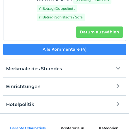
(1 Betrag) Doppelbett
(1 Betrag) Schlafsofa / Sofa
Datum auswählen
Alle Kommentare (4)
Merkmale des Strandes
Einrichtungen
Zum Strand
1200Meter entfernt
Shuttle-Service zum Strand
Hotelpolitik
Internet
Öffentlicher Strand
Einchecken
Kostenlos Internet via WLAN
Nach 14:00
Sandstrand
Beliebte Urlaubsziele
Winterurlaub
Kategorien
Gemeinschaftsräume und alle Räume