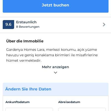
Jetzt buchen
Erstaunlich
9.6
8 Bewertungen
Über die Immobilie
Gardenya Homes Lara, merkezi konumu, açık yüzme
havuzu ve geniş konaklama birimleri ile misafirlerine
hizmet vermektedir.
Apartlarda, oturma grubu, TV, Wi-Fi, klima, mutfak,
Mehr anzeigen
çamaşır makinesi, bulaşık makinesi bulunmaktadır.
Standort
Güzeloba Muratpaşa'da konumlanmaktadır.
Ändern Sie Ihre Daten
Strand
Ankunftsdatum
Abreisedatum
Plaja 1.2 km mesafededir.