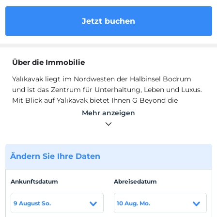
Jetzt buchen
Über die Immobilie
Yalıkavak liegt im Nordwesten der Halbinsel Bodrum
und ist das Zentrum für Unterhaltung, Leben und Luxus.
Mit Blick auf Yalıkavak bietet Ihnen G Beyond die
natürliche Ruhe inmitten der Natur und den Luxus, den
Mehr anzeigen
Sie sich wünschen. Kommen Sie nach G Beyond und
lassen Sie sich mit dem atemberaubenden Blick auf die
Ägäis verwöhnen. G Über Gäste hinaus; Sie profitieren
vom freien Eintritt in das Xuma Village, eine der
Ändern Sie Ihre Daten
beliebtesten Adressen in Bodrum, mit Strand-, Event-,
Wellness- und Restauranteinrichtungen.
Ankunftsdatum
Abreisedatum
Bodrum liegt jenseits der Ewigkeit und erstreckt sich
von der Südwestküste der Türkei bis zur Ägäis. Es ist fast
9 August So.
10 Aug. Mo.
eine Ecke des Paradieses mit seinem Meer, Stränden und