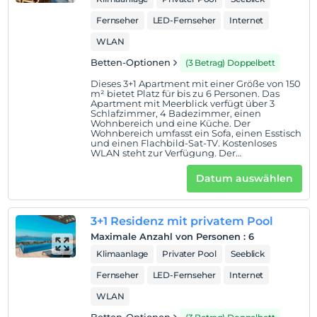
von Handtüchern.
Einchecken
Fernseher
LED-Fernseher
Internet
Nach 15:00
WLAN
Check-out
Betten-Optionen
(3 Betrag) Doppelbett
Vor 13:00
Dieses 3+1 Apartment mit einer Größe von 150
Haustiere
m² bietet Platz für bis zu 6 Personen. Das
Haustiere sind erlaubt. Keine zusätzlichen Kosten.
Apartment mit Meerblick verfügt über 3
Schlafzimmer, 4 Badezimmer, einen
Wohnbereich und eine Küche. Der
Rauchen
Wohnbereich umfasst ein Sofa, einen Esstisch
Rauchen im Zimmer verboten
und einen Flachbild-Sat-TV. Kostenloses
WLAN steht zur Verfügung. Der
Kind(er)
Küchenbereich umfasst einen Kühlschrank,
einen Herd und einen Backofen sowie eine
Datum auswählen
Kinder unter dem Alter von 12 können nicht
Spülmaschine, einen Toaster, einen
Wasserkocher, Geschirr und Besteck.
untergebracht werden
Genießen Sie Ihre Mahlzeiten in Ihrer Küche,
drinnen oder draußen. Die Apartments
3+1 Residenz mit privatem Pool
verfügen außerdem über einen Safe,
Heizung, Klimaanlage, Waschmaschine und
Maximale Anzahl von Personen
:
6
Trockner sowie ein Bügeleisen/-brett. Zur
Badausstattung gehören Hausschuhe,
Klimaanlage
Privater Pool
Seeblick
kostenlose Pflegeprodukte und eine Reihe
von Handtüchern.
Fernseher
LED-Fernseher
Internet
WLAN