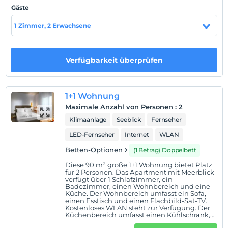
Feriendörfern. Das G Beyond mit Blick auf Bodrums
Gäste
schönste Stadt Yalıkavak bietet Ihnen den Luxus, den Sie
1 Zimmer, 2 Erwachsene
verdienen, indem es die friedliche Atmosphäre der Natur
mit dem atemberaubenden Blick auf die Ägäis
verbindet.
Verfügbarkeit überprüfen
Das G Beyond liegt direkt neben dem Yalıkavak Marina
und ist mit seiner außergewöhnlichen mediterranen
Küche, den weltweit führenden Marken, Bars, Cafés und
1+1 Wohnung
Nachtclubs sehr privilegiert. In G Beyond erwarten Sie
Maximale Anzahl von Personen
:
2
ein wunderschönes türkisfarbenes Meer und ein
Klimaanlage
Seeblick
Fernseher
herrliches Klima. Ein friedliches und glückliches Leben
LED-Fernseher
Internet
WLAN
wird in G Beyond versprochen, wo auch
Sonnenuntergänge und Sommernächte wunderschön
Betten-Optionen
(1 Betrag) Doppelbett
sind.
Diese 90 m² große 1+1 Wohnung bietet Platz
für 2 Personen. Das Apartment mit Meerblick
G Beyond, dominiert von der endlosen ägäischen Sicht,
verfügt über 1 Schlafzimmer, ein
Badezimmer, einen Wohnbereich und eine
enthüllt das Konzept des Luxus mit seiner markanten
Küche. Der Wohnbereich umfasst ein Sofa,
Architektur. Sein Perfektionismus in der
einen Esstisch und einen Flachbild-Sat-TV.
Kostenloses WLAN steht zur Verfügung. Der
Innenarchitektur bietet einen Lebensstil auf hohem
Küchenbereich umfasst einen Kühlschrank,
einen Herd und einen Backofen sowie eine
Niveau, der über die Harmonie mit der Qualität aller