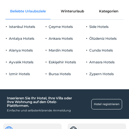
Kostenlos Internet via WLAN
Nach 15:00
Beliebte Urlaubsziele
Winterurlaub
Kategorien
Gemeinschaftsräume und alle Räume
Check-out
Vor 13:00
Istanbul Hotels
Çeşme Hotels
Side Hotels
Haustiere
Haustiere sind erlaubt. Keine zusätzlichen Kosten.
Antalya Hotels
Ankara Hotels
Ölüdeniz Hotels
Rauchen
Rauchen im Zimmer verboten
Alanya Hotels
Mardin Hotels
Cunda Hotels
Parken
Kind(er)
Kinder unter dem Alter von 12 können nicht untergebracht
Kostenlos Privatparkplatz
Ayvalık Hotels
Eskişehir Hotels
Amasra Hotels
werden
Parkplatz in der Anlage
Izmir Hotels
Bursa Hotels
Zypern Hotels
Inserieren Sie Ihr Hotel, Ihre Villa oder
Schwimmbad
Ihre Wohnung auf den Otelz-
Hotel registrieren
Plattformen.
Freibad
Einfache und selbsterklärende Anmeldung
In der Einrichtung
Aufzug