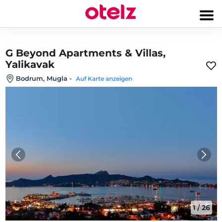
G Beyond Apartments & Villas,
Yalikavak
Bodrum, Mugla
-
Auf Karte anzeigen
1
/
26