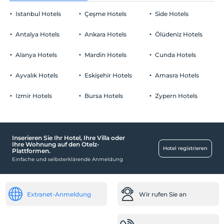
Rauchen
Istanbul Hotels
Çeşme Hotels
Side Hotels
In der Einrichtung
Rauchen im Zimmer verboten
Kind(er)
Antalya Hotels
Terrasse
Ankara Hotels
Ölüdeniz Hotels
Der Aufenthalt für Kleinkinder bis zum Alter von 2 ist
Räume
kostenlos.
Alanya Hotels
Mardin Hotels
Cunda Hotels
1 Der Aufenthalt für Kind(er) unter dem Alter von 6 ist/sind pro
Zimmer kostenlos
Nichtraucherzimmer
Ayvalık Hotels
Eskişehir Hotels
Amasra Hotels
Arbeitsplätze
Izmir Hotels
Bursa Hotels
Zypern Hotels
Fax- und Kopierservice
Highlights
Romantik / Flitterwochen
Inserieren Sie Ihr Hotel, Ihre Villa oder
Ihre Wohnung auf den Otelz-
Hotel registrieren
Baby
Plattformen.
Einfache und selbsterklärende Anmeldung
Babybett
Kinderstuhl im Restaurant
Extranet-Anmeldung
Wir rufen Sie an
Andere
Heizung