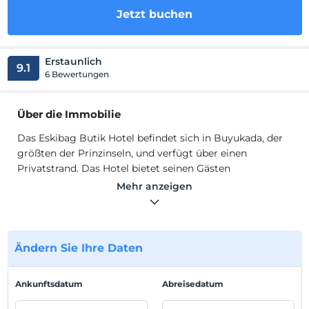
Jetzt buchen
Erstaunlich
9.1
6 Bewertungen
Über die Immobilie
Das Eskibag Butik Hotel befindet sich in Buyukada, der
größten der Prinzinseln, und verfügt über einen
Privatstrand. Das Hotel bietet seinen Gästen
komfortable Unterkünfte in klimatisierten Zimmern mit
Mehr anzeigen
kostenfreiem WLAN.
Das Eskibag Butik Hotel befindet sich in Buyukada, der
größten der Prinzinseln, und verfügt über einen
Privatstrand. Das Hotel bietet seinen Gästen
Ändern Sie Ihre Daten
komfortable Unterkünfte in klimatisierten Zimmern mit
kostenfreiem WLAN.
Ankunftsdatum
Abreisedatum
Standort