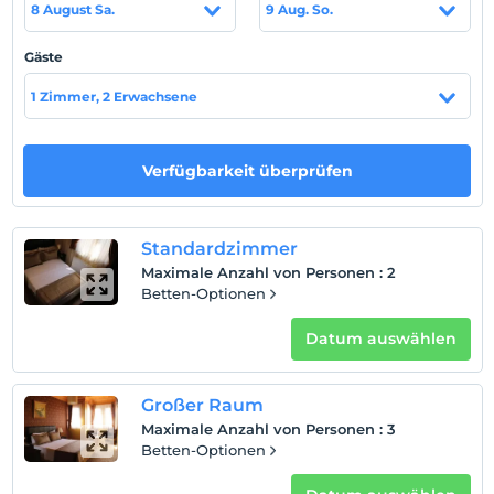
8 August Sa.
9 Aug. So.
Das Eskibağ Boutique Hotel kann mit Fähren erreicht
werden, die von den Stadtteilen Kabataş, Avcılar,
Gäste
Bostancı oder Eminönü in Istanbul abfahren. Das Hotel
liegt nur wenige Schritte vom Fährhafen entfernt. Sie
1 Zimmer, 2 Erwachsene
können den Strand in 15 Minuten mit den Fähren
erreichen, die vom Fährhafen abfahren.
Verfügbarkeit überprüfen
Auf Karte
Standardzimmer
anzeigen
Maximale Anzahl von Personen
:
2
Betten-Optionen
Hotelpolitik
Datum auswählen
Einchecken
Nach 14:00
Check-out
Großer Raum
Vor 12:00
Maximale Anzahl von Personen
:
3
Betten-Optionen
Haustiere
Haustiere nicht erlaubt