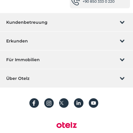
+90 850 333 0 220
Klimaanlage
Essen & Getränke
Kaffee Bar
Kundenbetreuung
Cafe Turk
Lobby-Bar
Buchung verwalten
Erkunden
Strandbar
Wir rufen Sie an
Rezeption
Geschenkgutschein
Für Immobilien
24-Stunden-Rezeption
Werden Sie ein Partner
Was ist ZMoney?
Gepäcklagerung
Ihr Hotel auflisten
Über Otelz
Zeitungen
Kontakt
Mitglieder Anmeldung
Express Check-In/Check-Out
Ihre Villa/ Wohnung auflisten
Über uns
Häufig gestellte Fragen
Konto erstellen
Nachhaltigkeit
Schutz von personenbezogenen Daten
Bedingungen und Konditionen
Prozessleitfaden