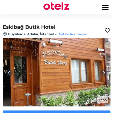
Eskibağ Butik Hotel
Büyükada, Adalar, İstanbul
-
Auf Karte anzeigen
1
/
55