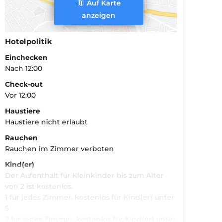
Auf Karte
anzeigen
Hotelpolitik
Einchecken
Nach 12:00
Check-out
Vor 12:00
Haustiere
Haustiere nicht erlaubt
Rauchen
Rauchen im Zimmer verboten
Kind(er)
Der Aufenthalt für Kleinkinder bis zum Alter
von 2 ist kostenlos.
1 für jedes Zimmer. kostenlos für Kind(er) unter
5
2 für jedes Zimmer. kostenlos für Kind(er) unter