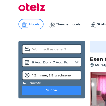
Hotels
Thermenhotels
Ski-H
Esen 
-
6 Aug. Do.
7 Aug. Fr.
Murat
1-Nächte
Suche