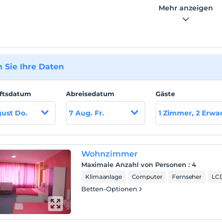
Mehr anzeigen
 Sie Ihre Daten
ftsdatum
Abreisedatum
Gäste
ust Do.
7 Aug. Fr.
1 Zimmer, 2 Erw
Wohnzimmer
Maximale Anzahl von Personen
:
4
Klimaanlage
Computer
Fernseher
LCD
Betten-Optionen