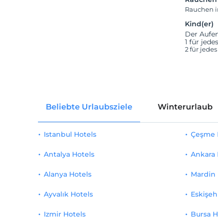
Rauchen 
Kind(er)
Der Aufen
1 für jed
2 für jede
Beliebte Urlaubsziele
Winterurlaub
Istanbul Hotels
Çeşme 
Antalya Hotels
Ankara 
Alanya Hotels
Mardin 
Ayvalık Hotels
Eskişeh
Izmir Hotels
Bursa H