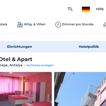
TL
Hilfe
otels
Whg. & Villen
Zimmer pro Stunde
Einrichtungen
Hotelpolitik
Otel & Apart
paşa, Antalya
-
Auf Karte anzeigen