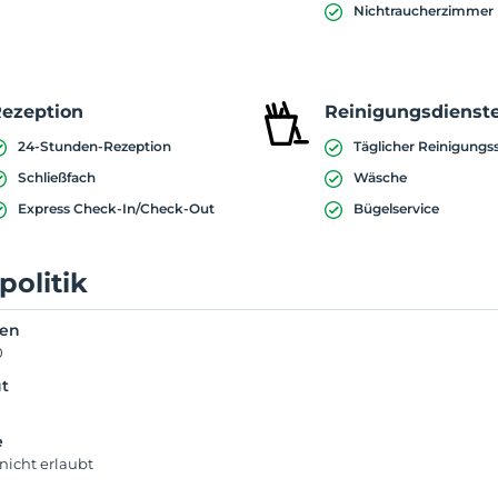
Nichtraucherzimmer
ezeption
Reinigungsdienst
24-Stunden-Rezeption
Täglicher Reinigungs
Schließfach
Wäsche
Express Check-In/Check-Out
Bügelservice
politik
ken
0
t
e
nicht erlaubt