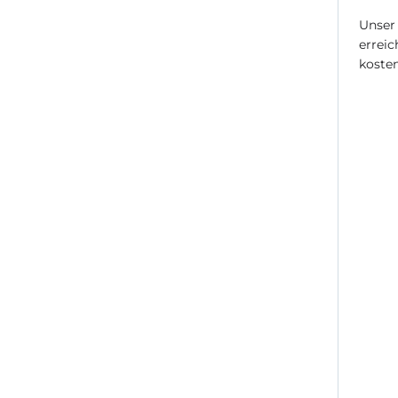
Unser 
erreic
kosten