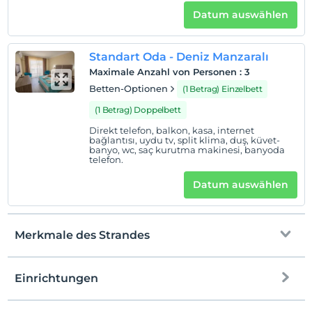
Auf Karte
Datum auswählen
anzeigen
Standart Oda - Deniz Manzaralı
Hotelpolitik
Maximale Anzahl von Personen
:
3
Einchecken
Betten-Optionen
(1 Betrag) Einzelbett
Nach 14:00
(1 Betrag) Doppelbett
Check-out
Direkt telefon, balkon, kasa, internet
bağlantısı, uydu tv, split klima, duş, küvet-
Vor 12:00
banyo, wc, saç kurutma makinesi, banyoda
telefon.
Haustiere
Haustiere nicht erlaubt
Datum auswählen
Rauchen
Rauchen im Zimmer verboten
Merkmale des Strandes
Kind(er)
Der Aufenthalt für Kleinkinder bis zum Alter von 2 ist
kostenlos.
Einrichtungen
1 Der Aufenthalt für Kind(er) unter dem Alter von 6
Zum Strand
ist/sind pro Zimmer kostenlos