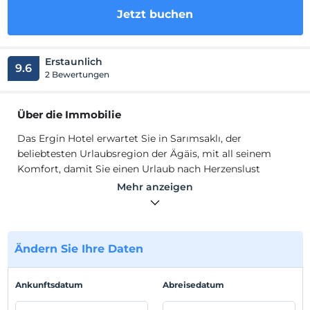
Jetzt buchen
Erstaunlich
9.6
2 Bewertungen
Über die Immobilie
Das Ergin Hotel erwartet Sie in Sarımsaklı, der
beliebtesten Urlaubsregion der Ägäis, mit all seinem
Komfort, damit Sie einen Urlaub nach Herzenslust
verbringen können. Unser Hotel verfügt über insgesamt
Mehr anzeigen
42 Zimmer und 120 Betten, alle mit Meer- und Bergblick.
Die Zimmer verfügen über einen Balkon, eine Dusche,
WC, einen Haartrockner, eine Split-Klimaanlage und
einen TV. In unserem privaten Strandbereich unseres
Ändern Sie Ihre Daten
Hotels können unsere Kunden von kostenlosen
Sonnenschirmen und Sonnenliegen profitieren. Sie
Ankunftsdatum
Abreisedatum
können vom Parkplatz, dem 24-Stunden-Zimmerservice
und dem Ärztedienst profitieren.