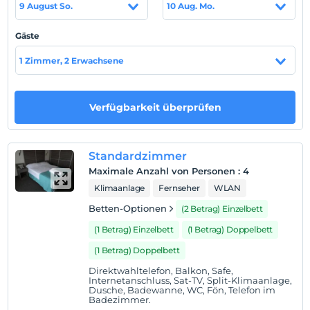
9 August So.
10 Aug. Mo.
Das Ergin Hotel erwartet Sie in Sarımsaklı, der
beliebtesten Urlaubsregion der Ägäis, mit all seinem
Gäste
Komfort, damit Sie einen Urlaub nach Herzenslust
verbringen können. Unser Hotel verfügt über insgesamt
1 Zimmer, 2 Erwachsene
42 Zimmer und 120 Betten, alle mit Meer- und Bergblick.
Die Zimmer verfügen über einen Balkon, eine Dusche,
WC, einen Haartrockner, eine Split-Klimaanlage und
Verfügbarkeit überprüfen
einen TV. In unserem privaten Strandbereich unseres
Hotels können unsere Kunden von kostenlosen
Sonnenschirmen und Sonnenliegen profitieren. Sie
Standardzimmer
können vom Parkplatz, dem 24-Stunden-Zimmerservice
Maximale Anzahl von Personen
:
4
und dem Ärztedienst profitieren.
Klimaanlage
Fernseher
WLAN
Standort
Betten-Optionen
(2 Betrag) Einzelbett
Edremit Korfez Flughafen 40 km
(1 Betrag) Einzelbett
(1 Betrag) Doppelbett
Strand
(1 Betrag) Doppelbett
Direktwahltelefon, Balkon, Safe,
50 m vom Meer entfernt gibt es einen Privatstrand.
Internetanschluss, Sat-TV, Split-Klimaanlage,
Dusche, Badewanne, WC, Fön, Telefon im
Badezimmer.