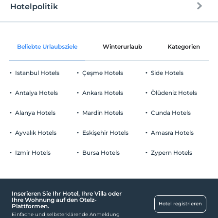
Sand/Kies gemischter Strand
Hotelpolitik
Internet
Sonnenliegen &amp; Sonnenschirme
Einchecken
Kostenlos Internet via WLAN
Nach 14:00
Beliebte Urlaubsziele
Winterurlaub
Kategorien
Gemeinschaftsräume und einige Zimmer
Check-out
Vor 12:00
Istanbul Hotels
Çeşme Hotels
Side Hotels
Haustiere
Haustiere nicht erlaubt
Antalya Hotels
Ankara Hotels
Ölüdeniz Hotels
Rauchen
Rauchen im Zimmer verboten
Alanya Hotels
Mardin Hotels
Cunda Hotels
Parken
Kind(er)
Der Aufenthalt für Kleinkinder bis zum Alter von 2 ist
Kostenlos Parkplatz, öffentlich
Ayvalık Hotels
Eskişehir Hotels
Amasra Hotels
kostenlos.
Parken (außerhalb des Geländes)
1 Der Aufenthalt für Kind(er) unter dem Alter von 6 ist/sind pro
Izmir Hotels
Bursa Hotels
Zypern Hotels
Zimmer kostenlos
Klicken Sie hier, um besondere Anmerkungen
einzusehen.
Inserieren Sie Ihr Hotel, Ihre Villa oder
Arbeitsplätze
Ihre Wohnung auf den Otelz-
Hotel registrieren
Plattformen.
Fax- und Kopierservice
Einfache und selbsterklärende Anmeldung