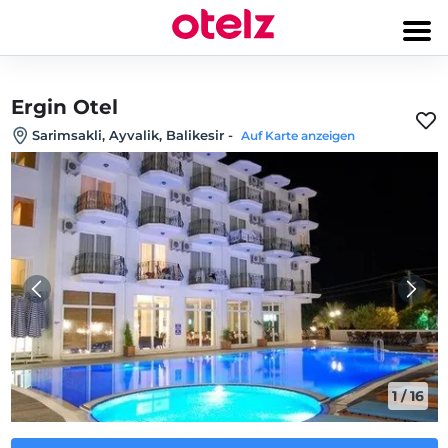
Ergin Otel
Sarimsakli, Ayvalik, Balikesir
-
Auf Karte anzeigen
1
/
16