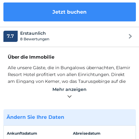
Jetzt buchen
Erstaunlich
7.7
8 Bewertungen
Über die Immobilie
Alle unsere Gäste, die in Bungalows übernachten, Elamir
Resort Hotel profitiert von allen Einrichtungen. Direkt
am Eingang von Kemer, wo das Taurusgebirge auf die
türkise Farbe des Mittelmeers trifft; brandneu und mit
Mehr anzeigen
dem Ziel, alle Arten von Dienstleistungen, die Sie im
Urlaub benötigen, mit echter Qualität anzubieten;
Herrliche, grün geschmückte Bergkulisse mit
einzigartiger Sonne und Strand tagsüber.
Ändern Sie Ihre Daten
Unsere Bungalowhäuser warten auf Sie, unsere
geschätzten Gäste, wo die Sterne nachts hell leuchten
Ankunftsdatum
Abreisedatum
und die Romantik der Nacht von Yakomoz begleitet