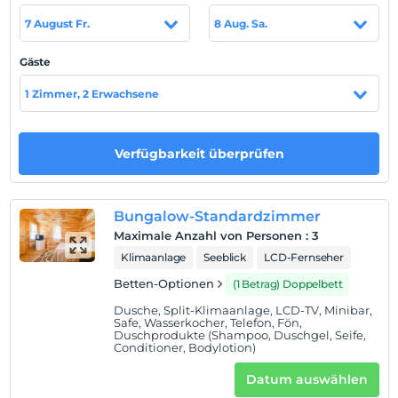
wird, die sich im Mondlicht bis zum Mittelmeer
7 August Fr.
8 Aug. Sa.
erstrecken. Unsere Bungalowhäuser, die unter
Berücksichtigung aller Annehmlichkeiten unserer Gäste
Gäste
eingerichtet wurden, werden Sie mit ihrem Design und
Komfort beeindrucken.
1 Zimmer, 2 Erwachsene
Elamir Resort Hotel und das Snack-Restaurant am
Strand sowie unsere Pfannkuchenecke im Poolbereich
Verfügbarkeit überprüfen
stehen Ihren Gaumen zur Verfügung.
Besonders für unsere Gäste, die es wünschen, erwarten
Bungalow-Standardzimmer
unsere Gäste unsere Menüs, die den ausgezeichneten
Maximale Anzahl von Personen
:
3
Geschmack und die Aromen von Meeresfrüchten
Klimaanlage
Seeblick
LCD-Fernseher
anbieten.
Betten-Optionen
(1 Betrag) Doppelbett
Es gibt einen (1) Außenpool (1,40 cm tief) und ein (1)
Dusche, Split-Klimaanlage, LCD-TV, Minibar,
Kinderbecken (30 cm tief). Wir bieten Ihnen eine
Safe, Wasserkocher, Telefon, Fön,
Duschprodukte (Shampoo, Duschgel, Seife,
wunderbare Urlaubsmöglichkeit mit unterhaltsamen
Conditioner, Bodylotion)
Aktivitäten.
Datum auswählen