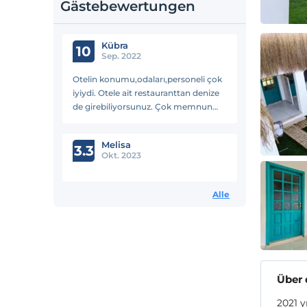
Gästebewertungen
Kübra
10
Sep. 2022
Otelin konumu,odaları,personeli çok
iyiydi. Otele ait restauranttan denize
de girebiliyorsunuz. Çok memnun
kaldık.
Melisa
3.3
Okt. 2023
Alle
Über 
2021 y