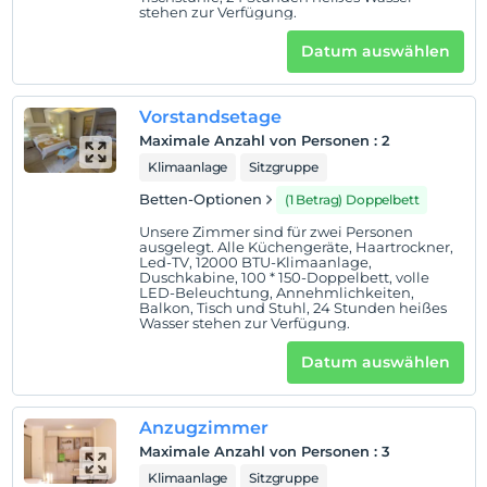
İçmeler-Strand mit blauer Flagge hinzugefügt. Hier ist
stehen zur Verfügung.
eine Ecke vom Himmel.
Datum auswählen
Standort
Wir befinden uns am Haupteingang von İçmeler hinter
Vorstandsetage
dem Martı Holiday Village. Unsere Entfernung zum Meer
Maximale Anzahl von Personen
:
2
und zum Stadtzentrum beträgt 150 Meter. Minibusse
Klimaanlage
Sitzgruppe
nach Marmaris (alle 15 Minuten) fahren durch die Straße
Betten-Optionen
(1 Betrag) Doppelbett
(50 Meter) neben unserem Hotel und Marmaris ist 7 km
von unserem Hotel entfernt.
Unsere Zimmer sind für zwei Personen
ausgelegt. Alle Küchengeräte, Haartrockner,
Led-TV, 12000 BTU-Klimaanlage,
Duschkabine, 100 * 150-Doppelbett, volle
LED-Beleuchtung, Annehmlichkeiten,
Auf Karte
Balkon, Tisch und Stuhl, 24 Stunden heißes
Wasser stehen zur Verfügung.
anzeigen
Datum auswählen
Hotelpolitik
Einchecken
Anzugzimmer
Nach 14:00
Maximale Anzahl von Personen
:
3
Klimaanlage
Sitzgruppe
Check-out