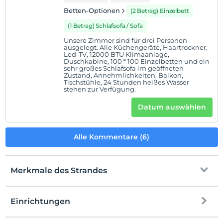
Vor 12:00
Betten-Optionen
(2 Betrag) Einzelbett
Haustiere
(1 Betrag) Schlafsofa / Sofa
Haustiere nicht erlaubt
Unsere Zimmer sind für drei Personen
ausgelegt. Alle Küchengeräte, Haartrockner,
Rauchen
Led-TV, 12000 BTU Klimaanlage,
Duschkabine, 100 * 100 Einzelbetten und ein
Rauchen im Zimmer verboten
sehr großes Schlafsofa im geöffneten
Zustand, Annehmlichkeiten, Balkon,
Kind(er)
Tischstühle, 24 Stunden heißes Wasser
Der Aufenthalt für Kleinkinder bis zum Alter von 2 ist
stehen zur Verfügung.
kostenlos.
Datum auswählen
1 Der Aufenthalt für Kind(er) unter dem Alter von 3
ist/sind pro Zimmer kostenlos
Alle Kommentare (6)
Merkmale des Strandes
Einrichtungen
Zum Strand