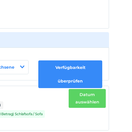
2 für jedes Zimmer. kostenlos für Kind(er) unter
7
achsene
Verfügbarkeit
überprüfen
Datum
auswählen
N
1 Betrag) Schlafsofa / Sofa