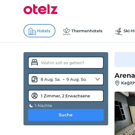
Hotels
Thermenhotels
Ski-H
Arena
-
8 Aug. Sa.
9 Aug. So.
Kağith
1-Nächte
Suche