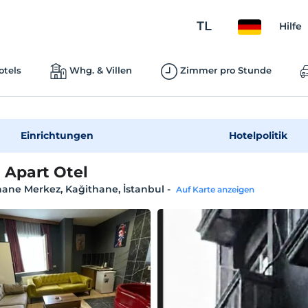
TL
Hilfe
otels
Whg. & Villen
Zimmer pro Stunde
Einrichtungen
Hotelpolitik
 Apart Otel
ane Merkez, Kağithane, İstanbul
-
Auf Karte anzeigen