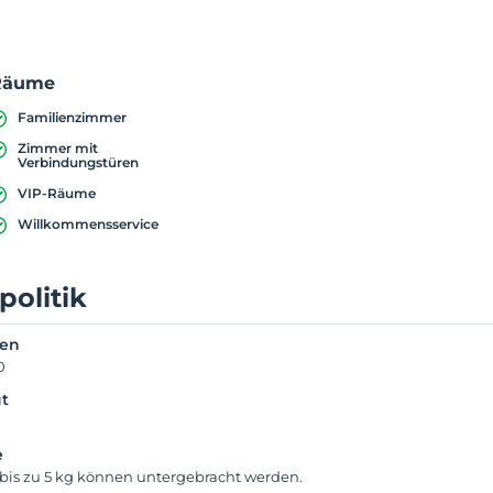
Räume
Familienzimmer
Zimmer mit
Verbindungstüren
VIP-Räume
Willkommensservice
politik
ken
0
t
e
 bis zu 5 kg können untergebracht werden.