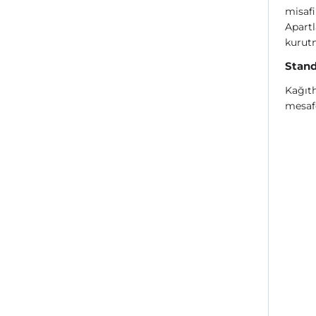
misafi
Apartl
kurutm
Stand
Kağıth
mesaf