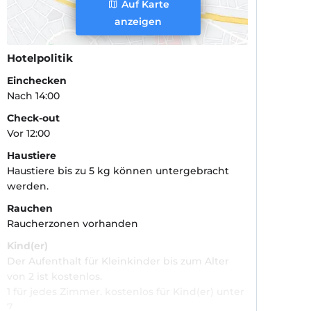
Auf Karte
anzeigen
Hotelpolitik
Einchecken
Nach 14:00
Check-out
Vor 12:00
Haustiere
Haustiere bis zu 5 kg können untergebracht
werden.
Rauchen
Raucherzonen vorhanden
Kind(er)
Der Aufenthalt für Kleinkinder bis zum Alter
von 2 ist kostenlos.
1 für jedes Zimmer. kostenlos für Kind(er) unter
7