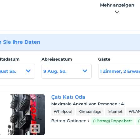
Mehr anzeigen
 Sie Ihre Daten
ftsdatum
Abreisedatum
Gäste
ust Sa.
9 Aug. So.
1 Zimmer, 2 Erw
Çatı Katı Oda
Maximale Anzahl von Personen
:
4
Whirlpool
Klimaanlage
Internet
WLA
Betten-Optionen
(1 Betrag) Doppelbett
(