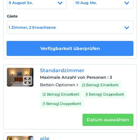
9 August So.
10 Aug. Mo.
Apartments sind mit Holzmöbeln eingerichtet. Alle
Apartments verfügen über einen Kühlschrank. Jedes
Gäste
Badezimmer verfügt über eine Dusche und ein WC. Es
gibt viele lokale Restaurants in der Nähe.
1 Zimmer, 2 Erwachsene
Standort
Geschäfte und Nachtclubs sind ebenfalls nur 100 m
Verfügbarkeit überprüfen
entfernt. Der historische Apollontempel liegt 2,5 km
vom Hotel entfernt.
Standardzimmer
Strand
Maximale Anzahl von Personen
:
3
Es ist nur 20 Meter vom nächsten Strand entfernt.
Betten-Optionen
(2 Betrag) Einzelbett
(2 Betrag) Einzelbett
(1 Betrag) Doppelbett
(1 Betrag) Doppelbett
Auf Karte
anzeigen
Datum auswählen
Hotelpolitik
aile
Einchecken