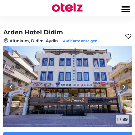
Arden Hotel Didim
Altınkum, Didim, Aydin
-
Auf Karte anzeigen
1
/
89