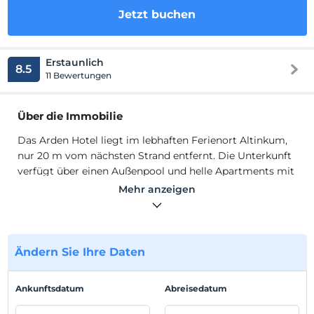
Jetzt buchen
Erstaunlich
8.5
11 Bewertungen
Über die Immobilie
Das Arden Hotel liegt im lebhaften Ferienort Altinkum,
nur 20 m vom nächsten Strand entfernt. Die Unterkunft
verfügt über einen Außenpool und helle Apartments mit
Klimaanlage und kostenfreiem WLAN. Die komfortablen
Mehr anzeigen
Apartments sind mit Holzmöbeln eingerichtet. Alle
Apartments verfügen über einen Kühlschrank. Jedes
Badezimmer verfügt über eine Dusche und ein WC. Es
gibt viele lokale Restaurants in der Nähe.
Ändern Sie Ihre Daten
Das Arden Hotel liegt im lebhaften Ferienort Altinkum,
nur 20 m vom nächsten Strand entfernt. Die Unterkunft
Ankunftsdatum
Abreisedatum
verfügt über einen Außenpool und helle Apartments mit
Klimaanlage und kostenfreiem WLAN. Die komfortablen