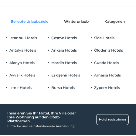
Gemeinschaftsräume und alle Räume
Check-out
Vor 14:00
Ornament mit Rosenblättern
Haustiere
Beliebte Urlaubsziele
Winterurlaub
Kategorien
Haustiere nicht erlaubt
Obstkorb im Zimmer
Rauchen
Istanbul Hotels
Çeşme Hotels
Side Hotels
Rauchen im Zimmer verboten
Parken
Kind(er)
Antalya Hotels
Ankara Hotels
Ölüdeniz Hotels
Der Aufenthalt für Kleinkinder bis zum Alter von 2 ist
Kostenlos Parkplatz, öffentlich
kostenlos.
Alanya Hotels
Mardin Hotels
Cunda Hotels
Parken (außerhalb des Geländes)
1 Der Aufenthalt für Kind(er) unter dem Alter von 9 ist/sind pro
Zimmer kostenlos
Ayvalık Hotels
Eskişehir Hotels
Amasra Hotels
Klicken Sie hier, um besondere Anmerkungen
einzusehen.
Izmir Hotels
Bursa Hotels
Zypern Hotels
Arbeitsplätze
Drucker
Inserieren Sie Ihr Hotel, Ihre Villa oder
Ihre Wohnung auf den Otelz-
Gesundheit
Hotel registrieren
Plattformen.
Einfache und selbsterklärende Anmeldung
Einfacher Zugang zum Krankenhaus (15 Minuten)