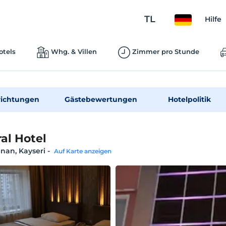
TL
Hilfe
otels
Whg. & Villen
Zimmer pro Stunde
richtungen
Gästebewertungen
Hotelpolitik
al Hotel
nan, Kayseri
-
Auf Karte anzeigen