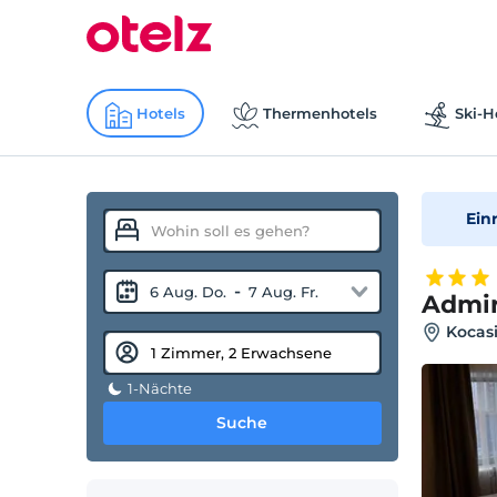
Hotels
Thermenhotels
Ski-H
Ein
-
6 Aug. Do.
7 Aug. Fr.
Admir
Kocasi
1-Nächte
Suche