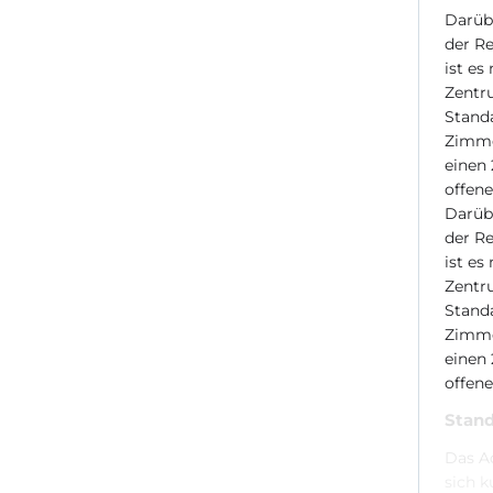
Darüb
der Re
ist es
Zentru
Standa
Zimmer
einen
offene
Darüb
der Re
ist es
Zentru
Standa
Zimmer
einen
offene
Stand
Das Ad
sich k