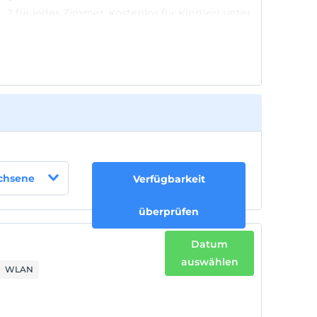
2 für jedes Zimmer. kostenlos für Kind(er) unter
6
achsene
Verfügbarkeit
überprüfen
Datum
auswählen
WLAN