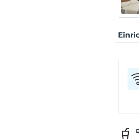
Einr
E