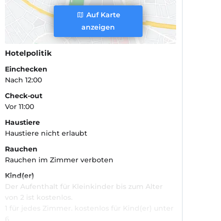
Auf Karte
anzeigen
Hotelpolitik
Einchecken
Nach 12:00
Check-out
Vor 11:00
Haustiere
Haustiere nicht erlaubt
Rauchen
Rauchen im Zimmer verboten
Kind(er)
Der Aufenthalt für Kleinkinder bis zum Alter
von 2 ist kostenlos.
1 für jedes Zimmer. kostenlos für Kind(er) unter
6