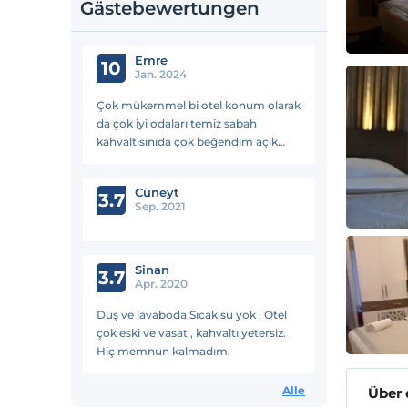
Gästebewertungen
Emre
10
Jan. 2024
Çok mükemmel bi otel konum olarak
da çok iyi odaları temiz sabah
kahvaltısınıda çok beğendim açık
büfe personeli de çok iyi bu fiyata
böyle bi hizmet bulmak çok zor her
Cüneyt
gittiğimde kalacağım tek otel
3.7
Sep. 2021
Sinan
3.7
Apr. 2020
Duş ve lavaboda Sıcak su yok . Otel
çok eski ve vasat , kahvaltı yetersiz.
Hiç memnun kalmadım.
Alle
Über 