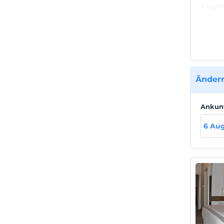
Flugh
Bahnho
Ändern
Ankun
6 Aug