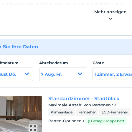
afen Kayseri Erkilet, 10 km vom Busbahnhof und 800 m vom
f entfernt.
Mehr anzeigen
 Sie Ihre Daten
ftsdatum
Abreisedatum
Gäste
ust Do.
7 Aug. Fr.
1 Zimmer, 2 Erw
Standardzimmer - Stadtblick
Maximale Anzahl von Personen
:
2
Klimaanlage
Fernseher
LCD-Fernseher
Betten-Optionen
(1 Betrag) Doppelbett