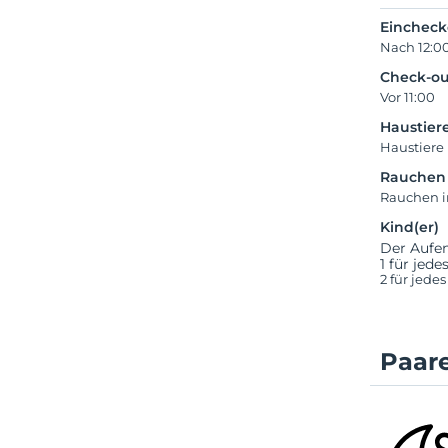
Einchec
Nach 12:0
Check-ou
Vor 11:00
Haustier
Haustiere 
Rauchen
Rauchen 
Kind(er)
Der Aufen
1 für jed
2 für jede
Paare