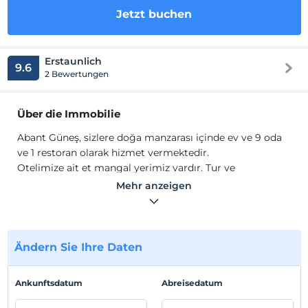
Jetzt buchen
Erstaunlich
9.6
2 Bewertungen
Über die Immobilie
Abant Güneş, sizlere doğa manzarası içinde ev ve 9 oda
ve 1 restoran olarak hizmet vermektedir.
Otelimize ait et mangal yerimiz vardır. Tur ve
guruplarımıza sucuk ekmeğimiz ayrıca göknar, meşe
Mehr anzeigen
odun ateşinde çay keyfi hizmeti verilmektedir.
Standort
Dereceören Köyü'nde konumlanmaktadır. Abant 10 km
Ändern Sie Ihre Daten
mesafededir.
Ankunftsdatum
Abreisedatum