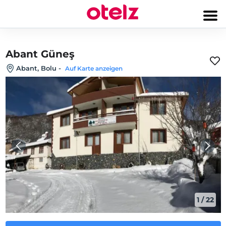
Abant Güneş
Abant, Bolu
-
Auf Karte anzeigen
1
/
22