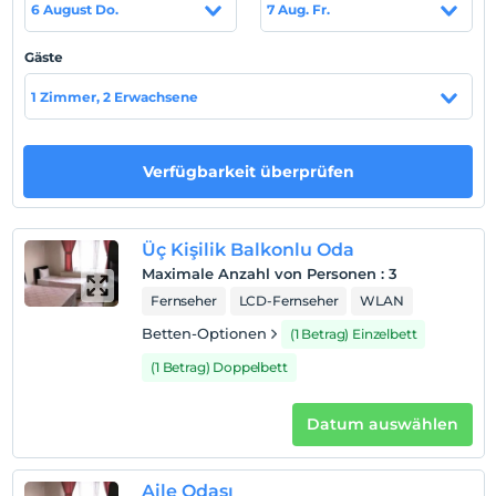
Auf Karte
6 August Do.
7 Aug. Fr.
anzeigen
Gäste
Hotelpolitik
1 Zimmer, 2 Erwachsene
Einchecken
Nach 14:00
Verfügbarkeit überprüfen
Check-out
Vor 12:00
Haustiere
Üç Kişilik Balkonlu Oda
Haustiere nicht erlaubt
Maximale Anzahl von Personen
:
3
Fernseher
LCD-Fernseher
WLAN
Rauchen
Rauchen im Zimmer verboten
Betten-Optionen
(1 Betrag) Einzelbett
Kind(er)
(1 Betrag) Doppelbett
Der Aufenthalt für Kleinkinder bis zum Alter von 2 ist
kostenlos.
Datum auswählen
1 Der Aufenthalt für Kind(er) unter dem Alter von 7
ist/sind pro Zimmer kostenlos
Aile Odası