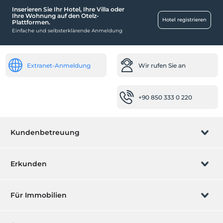
Inserieren Sie Ihr Hotel, Ihre Villa oder
Räume
Ihre Wohnung auf den Otelz-
Hotel registrieren
Plattformen.
Familienzimmer
Einfache und selbsterklärende Anmeldung
Baby
Babybett
Extranet-Anmeldung
Wir rufen Sie an
Reinigungsdienste
Täglicher Reinigungsservice
+90 850 333 0 220
Gesundheit
Einfacher Zugang zum Krankenhaus (15 Minuten)
Kundenbetreuung
Andere
Heizung
Buchung verwalten
Erkunden
In der Einrichtung
Wir rufen Sie an
Terrasse
Geschenkgutschein
Für Immobilien
Garten
Werden Sie ein Partner
Was ist ZMoney?
Rezeption