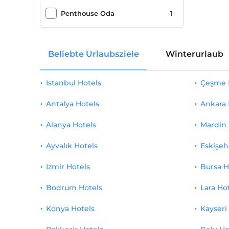
Solarium
1
Penthouse Oda
1
Poolbar
1
Beliebte Urlaubsziele
Winterurlaub
Strandbar
1
Flughafentransfer, kostenpflichtig
1
Istanbul Hotels
Çeşme 
Transferservice, kostenpflichtig
1
Antalya Hotels
Ankara 
Berglandschaft
1
Alanya Hotels
Mardin 
Stadtzentrum
1
Ayvalık Hotels
Eskişeh
Tennisplatz
1
Izmir Hotels
Bursa H
Bodrum Hotels
Semester Hotel
1
Lara Ho
Konya Hotels
Kayseri
Romantik / Flitterwochen
1