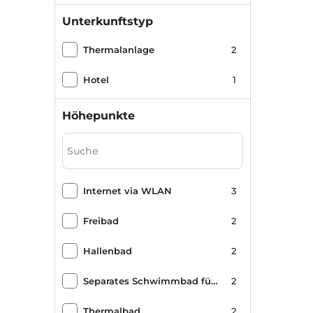
Unterkunftstyp
Thermalanlage
2
Hotel
1
Höhepunkte
Internet via WLAN
3
Freibad
2
Hallenbad
2
Separates Schwimmbad für Männer / Frauen
2
Thermalbad
2