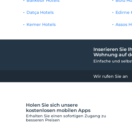
Balıkesir Hotels
Bolu Ho
Vitamin Riegel
1
Datça Hotels
Edirne 
Detox Bar
1
Kemer Hotels
Assos H
Kinderbad
1
Fotograf
1
Inserieren Sie Ih
Mini-Jahrmarkt
1
Wohnung auf de
Einfache und selb
Willkommensservice
1
Wir rufen Sie an
Rahmen
1
Kofferaufbewahrung
1
Rollstuhl
1
Holen Sie sich unsere
kostenlosen mobilen Apps
Frühstücksraum
1
Erhalten Sie einen sofortigen Zugang zu
besseren Preisen
Kopierservice
1