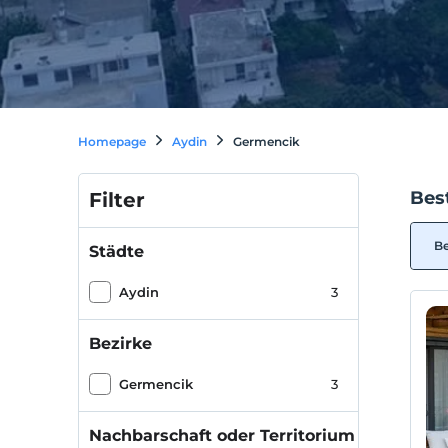
Homepage
Aydin
Germencik
Bes
Filter
Be
Städte
Aydin
3
Bezirke
Germencik
3
Nachbarschaft oder Territorium