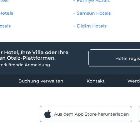
tels
Fethiye Hotels
Hotels
Samsun Hotels
otels
Didim Hotels
r Hotel, Ihre Villa oder Ihre
n Otelz-Plattformen.
Hotel regis
sterklärende Anmeldung
Buchung verwalten
Kontakt
Werde
Aus dem App Store herunterladen