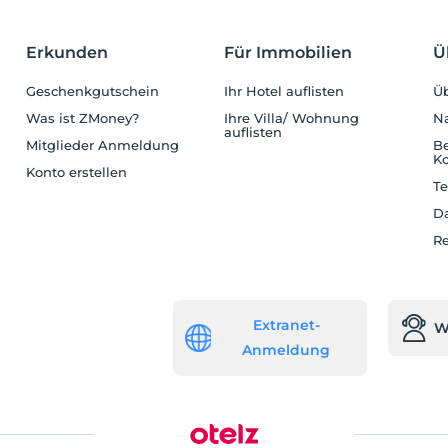
Erkunden
Für Immobilien
Ü
Geschenkgutschein
Ihr Hotel auflisten
Üb
Was ist ZMoney?
Ihre Villa/ Wohnung
Na
auflisten
Mitglieder Anmeldung
B
Ko
Konto erstellen
Te
Da
Re
Extranet-
W
Anmeldung