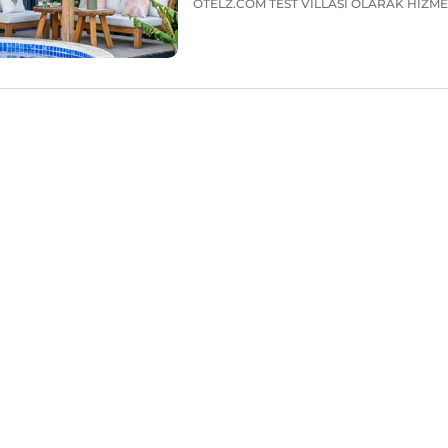
OTELZ.COM TEST VİLLASI OLARAK HİZM