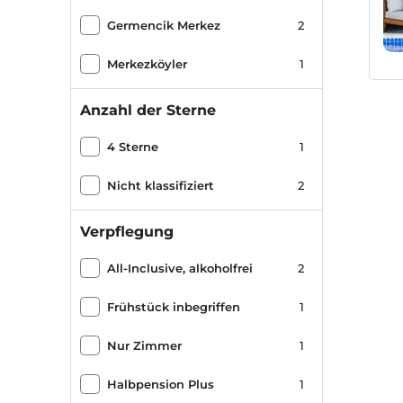
Germencik Merkez
2
Merkezköyler
1
Anzahl der Sterne
4 Sterne
1
Nicht klassifiziert
2
Verpflegung
All-Inclusive, alkoholfrei
2
Frühstück inbegriffen
1
Nur Zimmer
1
Halbpension Plus
1