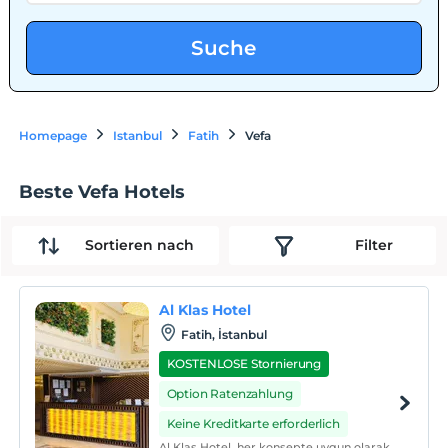
Suche
Homepage
Istanbul
Fatih
Vefa
Beste Vefa Hotels
Sortieren nach
Filter
Al Klas Hotel
Fatih, İstanbul
KOSTENLOSE Stornierung
Option Ratenzahlung
Keine Kreditkarte erforderlich
Al Klas Hotel, her konsepte uygun olarak