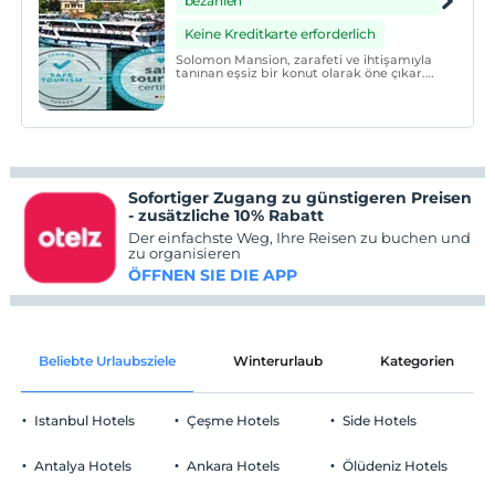
bezahlen
Keine Kreditkarte erforderlich
Solomon Mansion, zarafeti ve ihtişamıyla
tanınan eşsiz bir konut olarak öne çıkar.
Bu muhteşem malikane, çağdaş ve lüks
tasarımıyla dikkat çeken büyüleyici bir
yaşam alanı sunar.
Sofortiger Zugang zu günstigeren Preisen
- zusätzliche 10% Rabatt
Der einfachste Weg, Ihre Reisen zu buchen und
zu organisieren
ÖFFNEN SIE DIE APP
Beliebte Urlaubsziele
Winterurlaub
Kategorien
Istanbul Hotels
Çeşme Hotels
Side Hotels
Antalya Hotels
Ankara Hotels
Ölüdeniz Hotels