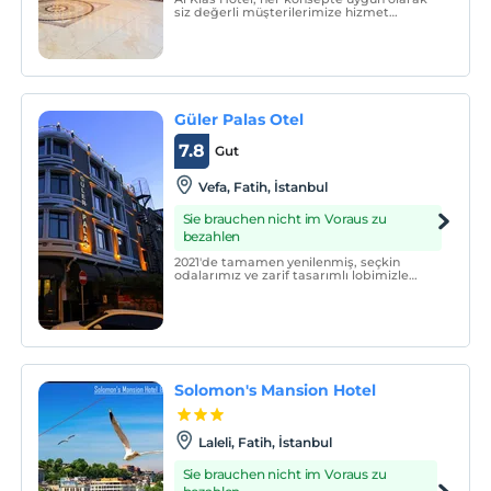
siz değerli müşterilerimize hizmet
vermekten mutluluk duymaktadır!
Güler Palas Otel
7.8
Gut
Vefa, Fatih, İstanbul
Sie brauchen nicht im Voraus zu
bezahlen
2021'de tamamen yenilenmiş, seçkin
odalarımız ve zarif tasarımlı lobimizle
misafirlerimize hizmet veriyoruz.
Solomon's Mansion Hotel
Laleli, Fatih, İstanbul
Sie brauchen nicht im Voraus zu