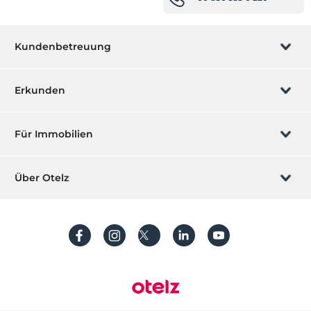
Kundenbetreuung
Buchung verwalten
Erkunden
Wir rufen Sie an
Geschenkgutschein
Für Immobilien
Werden Sie ein Partner
Was ist ZMoney?
Ihr Hotel auflisten
Über Otelz
Kontakt
Mitglieder Anmeldung
Ihre Villa/ Wohnung auflisten
Über uns
Häufig gestellte Fragen
Konto erstellen
Nachhaltigkeit
Schutz von personenbezogenen Daten
Bedingungen und Konditionen
Prozessleitfaden