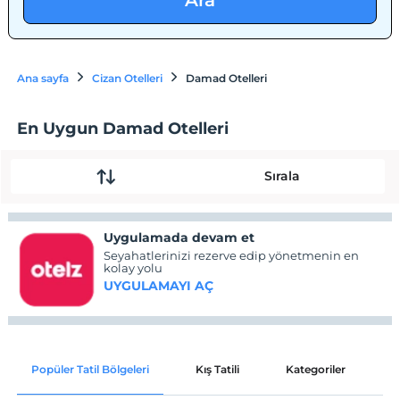
Ara
Ana sayfa
Cizan Otelleri
Damad Otelleri
En Uygun Damad Otelleri
Sırala
Uygulamada devam et
Seyahatlerinizi rezerve edip yönetmenin en
kolay yolu
UYGULAMAYI AÇ
Popüler Tatil Bölgeleri
Kış Tatili
Kategoriler
P