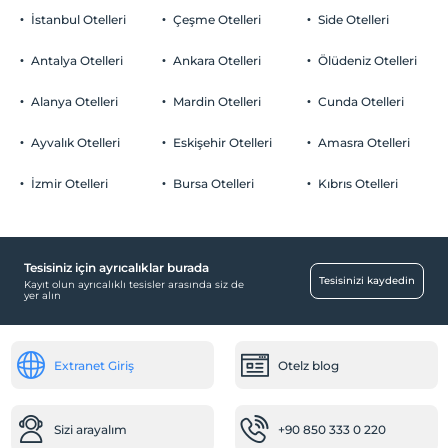
İstanbul Otelleri
Çeşme Otelleri
Side Otelleri
Antalya Otelleri
Ankara Otelleri
Ölüdeniz Otelleri
Alanya Otelleri
Mardin Otelleri
Cunda Otelleri
Ayvalık Otelleri
Eskişehir Otelleri
Amasra Otelleri
İzmir Otelleri
Bursa Otelleri
Kıbrıs Otelleri
Tesisiniz için ayrıcalıklar burada
Tesisinizi kaydedin
Kayıt olun ayrıcalıklı tesisler arasında siz de
yer alın
Extranet Giriş
Otelz blog
Sizi arayalım
+90 850 333 0 220