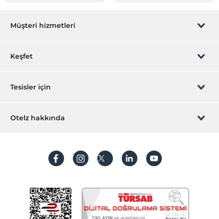
Müşteri hizmetleri
Rezervasyon yönet
Keşfet
Sizi arayalım
Hediye Kart
Tesisler için
İştirak olun
ZPara Nedir?
Hemen tesisinizi ekleyin
Otelz hakkında
İletişim
Üye girişi
Villa/Daire ekleyin
Hakkımızda
Sıkça sorulan sorular
Hesap oluştur
Sürdürülebilirlik
Kişisel Verilerin Korunması
Koşullar ve şartlar
İşlem rehberi