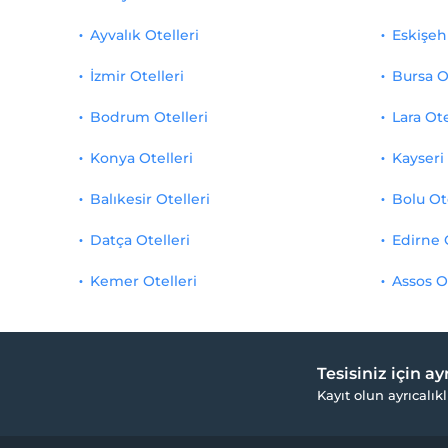
Ayvalık Otelleri
Eskişehi
İzmir Otelleri
Bursa O
Bodrum Otelleri
Lara Ote
Konya Otelleri
Kayseri 
Balıkesir Otelleri
Bolu Ot
Datça Otelleri
Edirne 
Kemer Otelleri
Assos O
Tesisiniz için a
Kayıt olun ayrıcalıkl