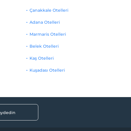
Çanakkale Otelleri
Adana Otelleri
Marmaris Otelleri
Belek Otelleri
Kaş Otelleri
Kuşadası Otelleri
kaydedin