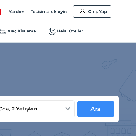
Yardım
Tesisinizi ekleyin
Giriş Yap
Araç Kiralama
Helal Oteller
Ara