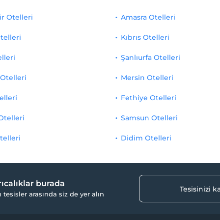
r Otelleri
Amasra Otelleri
telleri
Kıbrıs Otelleri
lleri
Şanlıurfa Otelleri
Otelleri
Mersin Otelleri
elleri
Fethiye Otelleri
Otelleri
Samsun Otelleri
telleri
Didim Otelleri
yrıcalıklar burada
Tesisinizi 
ı tesisler arasında siz de yer alın