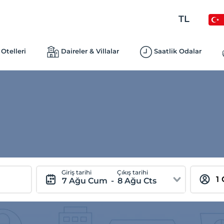
TL
Otelleri
Daireler & Villalar
Saatlik Odalar
Giriş tarihi
Çıkış tarihi
7 Ağu Cum
-
8 Ağu Cts