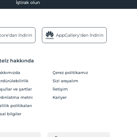
İştirak olun
ore'dan İndirin
AppGallery'den İndirin
telz hakkında
akkımızda
Çerez politikamız
rdürülebilirlik
Sizi arayalım
şullar ve şartlar
İletişim
dınlatma metni
Kariyer
zlilik politikaları
sal bilgiler