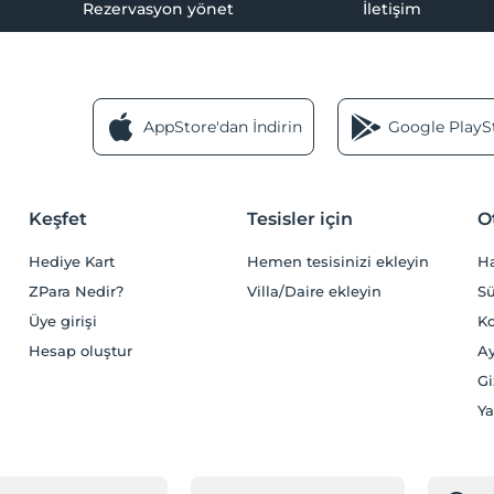
Rezervasyon yönet
İletişim
AppStore'dan İndirin
Google PlaySt
Keşfet
Tesisler için
O
Hediye Kart
Hemen tesisinizi ekleyin
H
ZPara Nedir?
Villa/Daire ekleyin
Sü
Üye girişi
Ko
Hesap oluştur
Ay
Gi
Ya