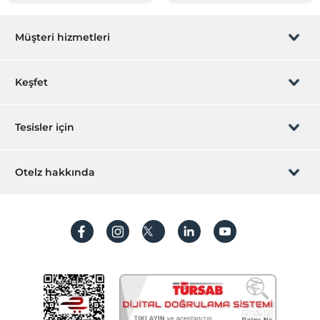
Müşteri hizmetleri
Rezervasyon yönet
Keşfet
Sizi arayalım
Hediye Kart
Tesisler için
İştirak olun
ZPara Nedir?
Hemen tesisinizi ekleyin
Otelz hakkında
İletişim
Üye girişi
Villa/Daire ekleyin
Hakkımızda
Sıkça sorulan sorular
Hesap oluştur
Sürdürülebilirlik
Kişisel Verilerin Korunması
Koşullar ve şartlar
İşlem rehberi