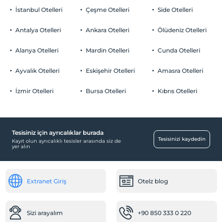
İstanbul Otelleri
Çeşme Otelleri
Side Otelleri
Antalya Otelleri
Ankara Otelleri
Ölüdeniz Otelleri
Alanya Otelleri
Mardin Otelleri
Cunda Otelleri
Ayvalık Otelleri
Eskişehir Otelleri
Amasra Otelleri
İzmir Otelleri
Bursa Otelleri
Kıbrıs Otelleri
Tesisiniz için ayrıcalıklar burada
Tesisinizi kaydedin
Kayıt olun ayrıcalıklı tesisler arasında siz de
yer alın
Extranet Giriş
Otelz blog
Sizi arayalım
+90 850 333 0 220