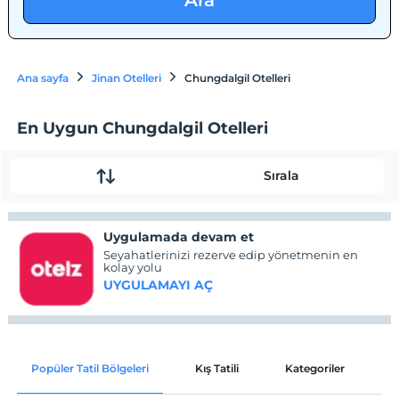
Ara
Ana sayfa
Jinan Otelleri
Chungdalgil Otelleri
En Uygun Chungdalgil Otelleri
Sırala
Uygulamada devam et
Seyahatlerinizi rezerve edip yönetmenin en
kolay yolu
UYGULAMAYI AÇ
Popüler Tatil Bölgeleri
Kış Tatili
Kategoriler
P