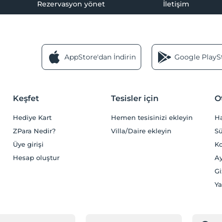
Rezervasyon yönet
İletişim
AppStore'dan İndirin
Google PlaySt
Keşfet
Tesisler için
O
Hediye Kart
Hemen tesisinizi ekleyin
H
ZPara Nedir?
Villa/Daire ekleyin
Sü
Üye girişi
Ko
Hesap oluştur
Ay
Gi
Ya