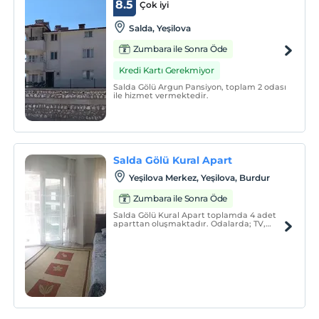
8.5
Çok iyi
Salda, Yeşilova
Zumbara ile Sonra Öde
Kredi Kartı Gerekmiyor
Salda Gölü Argun Pansiyon, toplam 2 odası
ile hizmet vermektedir.
Salda Gölü Kural Apart
Yeşilova Merkez, Yeşilova, Burdur
Zumbara ile Sonra Öde
Salda Gölü Kural Apart toplamda 4 adet
aparttan oluşmaktadır. Odalarda; TV,
gardırop, buzdolabı, çamaşır makinesi,
mutfak, mutfak gereçleri, ocak, yemek
masası, oturma grubu, banyo, duş,
bulunmaktadır.