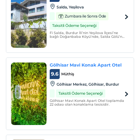
Salda, Yeşilova
Zumbara ile Sonra Öde
Taksitli Ödeme Seçeneği
Fi Salda, Burdur İli’nin Yeşilova İlçesi’ne
bağlı Doğanbaba Köyü’nde, Salda Gölü’ne
yamaçlardan bakan panoromik göl
manzarası ile sessiz, sakin ve huzurlu bir
ortamda, şehir hayatından uzaklaşıp derin
bir nefes almak için sizlere farklı bir tatil
deneyim
Gölhisar Mavi Konak Apart Otel
9.6
Müthiş
Gölhisar Merkez, Gölhisar, Burdur
Taksitli Ödeme Seçeneği
Gölhisar Mavi Konak Apart Otel toplamda
22 odası olan konaklama tesisidir.