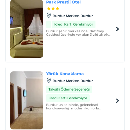
Park Prestij Otel
Burdur Merkez, Burdur
Kredi Kartı Gerekmiyor
Burdur şehir merkezinde, Nazifbey
Caddesi üzerinde yer alan 3 yıldızlı bir
oteldir. Modern tasarıma sahip odaları,
ücretsiz Wi-Fi erişimi ve otopark imkânı ile
konforlu bir konaklama deneyimi sunar.
Yörük Konaklama
Burdur Merkez, Burdur
Taksitli Ödeme Seçeneği
Kredi Kartı Gerekmiyor
Burdur’un kalbinde, geleneksel
konukseverliği modern konforla
buluşturuyoruz. İster iş ister gezi amaçlı
seyahat ediyor olun, evinizdeki huzuru
Burdur merkezinde yaşayın.