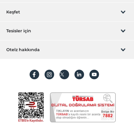
Rezervasyon yönet
Keşfet
Sizi arayalım
Hediye Kart
Tesisler için
İştirak olun
ZPara Nedir?
Hemen tesisinizi ekleyin
Otelz hakkında
İletişim
Üye girişi
Villa/Daire ekleyin
Hakkımızda
Sıkça sorulan sorular
Hesap oluştur
Sürdürülebilirlik
Kişisel Verilerin Korunması
Koşullar ve şartlar
İşlem rehberi
Aydınlatma metni
Gizlilik politikaları