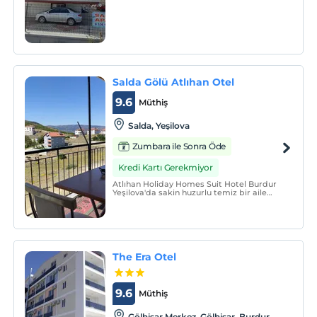
Salda Gölü Atlıhan Otel
9.6
Müthiş
Salda, Yeşilova
Zumbara ile Sonra Öde
Kredi Kartı Gerekmiyor
Atlıhan Holiday Homes Suit Hotel Burdur
Yeşilova'da sakin huzurlu temiz bir aile
ortamı sunar.
The Era Otel
9.6
Müthiş
Gölhisar Merkez, Gölhisar, Burdur