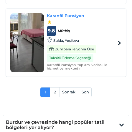
Karanfil Pansiyon
9.8
Müthiş
Salda, Yeşilova
Zumbara ile Sonra Öde
Taksitli Ödeme Seçeneği
Karanfil Pansiyon, toplam 5 odası ile
hizmet vermektedir.
1
2
Sonraki
Son
Burdur ve çevresinde hangi popüler tatil
bölgeleri yer alıyor?