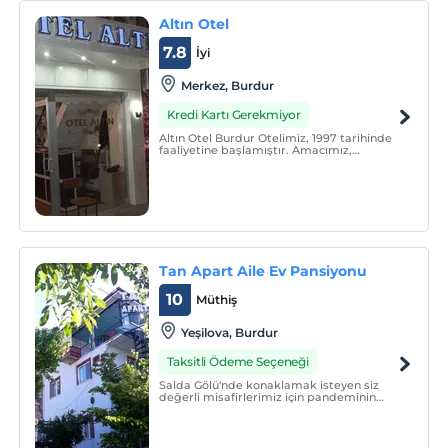
Altın Otel
7.8
İyi
Merkez, Burdur
Kredi Kartı Gerekmiyor
Altın Otel Burdur Otelimiz, 1997 tarihinde
faaliyetine başlamıştır. Amacımız,
Burdur'a gelen ziyaretçilere konforlu,
sağlıklı, güvenli, ve huzurlu bir konaklama
imkânı sağlamaktır.
Tan Apart Aile Ev Pansiyonu
10
Müthiş
Yeşilova, Burdur
Taksitli Ödeme Seçeneği
Salda Gölü'nde konaklamak isteyen siz
değerli misafirlerimiz için pandeminin
üçüncü yılında da sizlerin ve bizlerin sağlığı
için tüm dikkat ve hassasiyetimizle yeni
sezona başlamış bulunmaktayız.