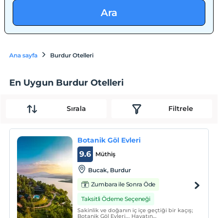
Ara
Ana sayfa
Burdur Otelleri
En Uygun Burdur Otelleri
Sırala
Filtrele
Botanik Göl Evleri
9.6
Müthiş
Bucak, Burdur
Zumbara ile Sonra Öde
Taksitli Ödeme Seçeneği
Sakinlik ve doğanın iç içe geçtiği bir kaçış;
Botanik Göl Evleri... Hayatın