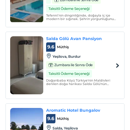
Taksitli Ödeme Seçeneği
Tefenni’nin dinginliğinde, doğayla iç içe
modern bir sığınak. Şehrin yorgunluğunu,
geleneksel Türk konukseverliği ve eşsiz bir
konforla üzerinizden atın.
Salda Gölü Avan Pansiyon
9.6
Müthiş
Yeşilova, Burdur
Zumbara ile Sonra Öde
Taksitli Ödeme Seçeneği
Doğanbaba Köyü Türkiye'nin Maldivleri
denilen doğa harikası Salda Gölü'nün
yanında, göle sadece 3 km uzaklıktaki
doğayla iç içe bir köydür. Pansiyonumuz
burada yer alıp sessiz ve sakin bir aile
pansiyonudur.
Aromatic Hotel Bungalov
9.6
Müthiş
Salda, Yeşilova