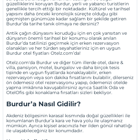
güzelliklerini koruyan Burdur, yerli ve yabancı turistlerin
genellikle tercih ettiği bir noktadadır. Kültürel ve tarihsel
yapısını daha önceki kronolojik süreçte olduğu gibi
geçmişten günümüze kadar sağlam bir şekilde getiren
Burdur’da tarihe tanık olmaya ne dersiniz?
Antik çağın dünyasını koruduğu için en çok yansıtan ve
dünyanın önemli tarihsel bir konumu olarak anılan
Burdur’da tatilinizi geçirmek için erken rezervasyon
olanakları ve her türden seyahatleriniz için en uygun
Burdur otel fiyatları Otelz.com’da!
Otelz.com'da Burdur ve diğer tüm illerde otel, daire &
villa
,
pansiyon
,
motel
,
bungalov
ve daha birçok tesis
tipinde en uygun fiyatlarda konaklayabilir,
erken
rezervasyon
veya
son dakika fırsatlarını
bulabilir, dilerseniz
ön ödemesiz otel rezervasyonu
yapıp, ödemenizi otelde
yapma imkânına kavuşabilirsiniz ayrıca
Saatlik Oda
ve
OtelOfis
gibi konaklama fırsatları sizleri bekliyor.
Burdur’a Nasıl Gidilir?
Akdeniz bölgesinin karasal kısmında doğal güzellikleri ile
konumlanan Burdur’a kara ve hava yolu ile ulaşmanız
mümkün. Ayrıca kişisel aracınızla her ilden gönül rahatlığı
ile ulaşabileceğiniz bir konumdadır.