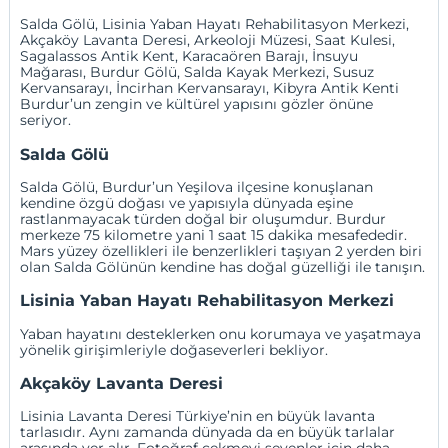
Salda Gölü, Lisinia Yaban Hayatı Rehabilitasyon Merkezi,
Akçaköy Lavanta Deresi, Arkeoloji Müzesi, Saat Kulesi,
Sagalassos Antik Kent, Karacaören Barajı, İnsuyu
Mağarası, Burdur Gölü, Salda Kayak Merkezi, Susuz
Kervansarayı, İncirhan Kervansarayı, Kibyra Antik Kenti
Burdur’un zengin ve kültürel yapısını gözler önüne
seriyor.
Salda Gölü
Salda Gölü, Burdur’un Yeşilova ilçesine konuşlanan
kendine özgü doğası ve yapısıyla dünyada eşine
rastlanmayacak türden doğal bir oluşumdur. Burdur
merkeze 75 kilometre yani 1 saat 15 dakika mesafededir.
Mars yüzey özellikleri ile benzerlikleri taşıyan 2 yerden biri
olan Salda Gölünün kendine has doğal güzelliği ile tanışın.
Lisinia Yaban Hayatı Rehabilitasyon Merkezi
Yaban hayatını desteklerken onu korumaya ve yaşatmaya
yönelik girişimleriyle doğaseverleri bekliyor.
Akçaköy Lavanta Deresi
Lisinia Lavanta Deresi Türkiye’nin en büyük lavanta
tarlasıdır. Aynı zamanda dünyada da en büyük tarlalar