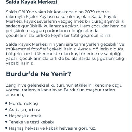
Salda Kayak Merkezi
Salda Gölü’ne yakın bir konumda olan 2079 metre
rakımıyla Eşeler Yaylası’na kurulmuş olan Salda Kayak
Merkezi, kayak severlerin vazgeçilmez bir durağı! Şimdilik
sadece günübirlik kullanıma açıktır. Hem çocuklar hem de
yetişkinlere uygun parkurların olduğu alanda
çocuklarınızla birlikte keyifli bir tatil geçirebilirsiniz.
Salda Kayak Merkezi’nin yanı sıra tarihi yerleri gezebilir ve
mükemmel fotoğraf çekebilirsiniz. Ayrıca, göllerin olduğu
bölgeler nesli tükenmekte olan kuş türlerine ev sahipliği
yapar. Çocuklarınızla birlikte bu alanlarda kuş gözlemciliği
yapabilirsiniz.
Burdur’da Ne Yenir?
Zengin ve geleneksel kültürünün etkilerini, kendine özgü
yöresel tatlarıyla kanıtlayan Burdur’un meşhur tatları
arasında;
Mürdümek aşı
Arabaşı çorbası 
Haşhaşlı ekmek
Teneke ve testi kebabı
Haşhaş helvası ve kabak helvasını görürüz.