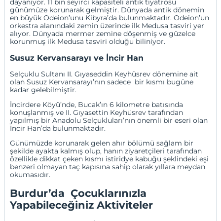
dayanıyor. 11 bin seyirci kapasiteli antik tiyatrosu
günümüze korunarak gelmiştir. Dünyada antik dönemin
en büyük Odeion’unu Kibyra’da bulunmaktadır. Odeion’un
orkestra alanındaki zemin üzerinde ilk Medusa tasviri yer
alıyor. Dünyada mermer zemine döşenmiş ve güzelce
korunmuş ilk Medusa tasviri olduğu biliniyor.
Susuz Kervansarayı ve İncir Han
Selçuklu Sultanı II. Gıyaseddin Keyhüsrev dönemine ait
olan Susuz Kervansarayı’nın sadece bir kısmı bugüne
kadar gelebilmiştir.
İncirdere Köyü’nde,
Bucak
’ın 6 kilometre batısında
konuşlanmış ve II. Gıyasettin Keyhüsrev tarafından
yapılmış bir Anadolu Selçukluları’nın önemli bir eseri olan
İncir Han’da bulunmaktadır.
Günümüzde korunarak gelen ahır bölümü sağlam bir
şekilde ayakta kalmış olup, hanın ziyaretçileri tarafından
özellikle dikkat çeken kısmı istiridye kabuğu şeklindeki eşi
benzeri olmayan taç kapısına sahip olarak yıllara meydan
okumasıdır.
Burdur’da Çocuklarınızla
Yapabileceğiniz Aktiviteler