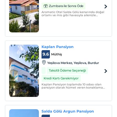
Zumbara ile Sonra Öde
Aromatic Otel Salda Gölü kenarında doğal
ortamı ve mis gibi havasıyla ailenizle
huzurlu bir tatilin adresidir.
Kaplan Pansiyon
9.6
Müthiş
Yeşilova Merkez, Yeşilova, Burdur
Taksitli Ödeme Seçeneği
Kredi Kartı Gerekmiyor
Kaplan Pansiyon toplamda 10 odası olan
pansiyon olarak hizmet veren konaklama
yeridir.
Salda Gölü Argun Pansiyon