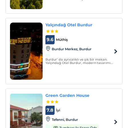
karmaşasından uzaklaşmak ve doğanın
kollarına kendini bırakmak isteyenler için
tasarlanmış olan Botanik Göl Evleri, huzur
dolu bir konaklama deneyimi sunar.
Yalçındağ Otel Burdur
9.6
Müthiş
Burdur Merkez, Burdur
Burdur’ da ayrıcalıklı ve şık bir mekan.
Yalçındağ Otel Burdur, modern tasarımı
ve özel konumu ile sizleri Burdur’da
misafir etmeye hazır.
Green Garden House
7.8
İyi
Tefenni, Burdur
Zumbara ile Sonra Öde