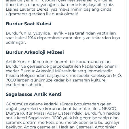
arasında yer alır. Fotoğraf çekmeyi sevenler için daha
önce tanık olamayacağınız karelerle karşılaşabilirsiniz.
Lisinia Lavanta Deresi yaz mevsiminin başlangıcında
uğramanız gereken ilk durak olmalı!
Burdur Saat Kulesi
Burdur’un 19. yüzyılda, Tevfik Paşa tarafından yaptırılan
saat kulesi 1914 depreminde zarar almış ve tekrardan inşa
edilmiştir.
Burdur Arkeoloji Müzesi
Antik Yunan döneminin önemli bir konumunda olan
Burdur ve çevresinde gerçekleştirilen kazılardaki önemli
eserler Burdur Arkeoloji Müzesinde sergilenmektedir.
Pisidia Bölgesinden başlayarak, müzedeki koleksiyon M.Ö.
7000’lerden günümüze kadar bir zamanın kültürel
eserlerine sahiptir.
Sagalassos Antik Kenti
Günümüze gelene kadarki sürece bozulmadan gelen
doğal çeşmeleri ve korunan kent kalıntıları ile UNESCO
Dünya Kültür Mirası Aday Listesi’ndeki, Burdur’un nadide
antik kenti Sagalassos. 1000 yıllık bir geçmişe sahip olan
seramik üretim merkezi, onu merak edenlerle buluşmayı
bekliyor. Agora çeşmeleri, Hadrian Çeşmesi, Antoninler