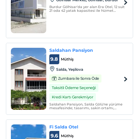
Burdur Gölhisar'da yer alan Era Otel, 12 suit
21 oda 42 yatak kapasitesi ile hizmet
vermektedir. Tesis, ücretsiz Wi-Fi, 24 saat
resepsiyon hizmeti ve LCD TV içeren
klimalı odalar sunmaktadır.
Saldahan Pansiyon
9.8
Müthiş
Salda, Yeşilova
Zumbara ile Sonra Öde
Taksitli Ödeme Seçeneği
Kredi Kartı Gerekmiyor
Saldahan Pansiyon, Salda Gölü'ne yürüme
mesafesinde; tasarımı, sakin ortamı,
yaşam alanları, zevkle döşenmiş odalarıyla
size doğayla iç içe konforlu bir tatil imkanı
sunan butik aparttır.
Fi Salda Otel
9.6
Müthiş