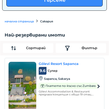
Търсене
начална страница
Сакария
Най-резервирани имоти
Сортирай
Филтър
Gölevi Resort Sapanca
9.6
Супер
Sapanca, Sakarya
Платете по-късно със Zumbara
Gölevi Accommodation & Restaurant
предлага концепция с общо 19 стаи,
където можете да останете в
контакт с природата с вашите
домашни любимци.