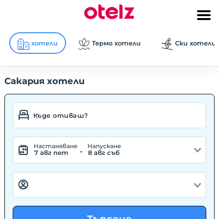
хотели
Термо хотели
Ски хотели
Сакария хотели
Hастаняване
Hапускане
-
7 авг пет
8 авг съб