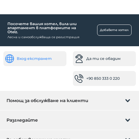
Посочете вашия хотел, вила или
апартамент в платформите на
Добавете хотел
Otelz.
Лесна и самообслужваща се регистрация
Вход екстранет
Да ти се обадим
+90 850 333 0 220
Помощ за обслужване на клиенти
Управление на резервацията
Разгледайте
Да ти се обадим
Карта за подарък