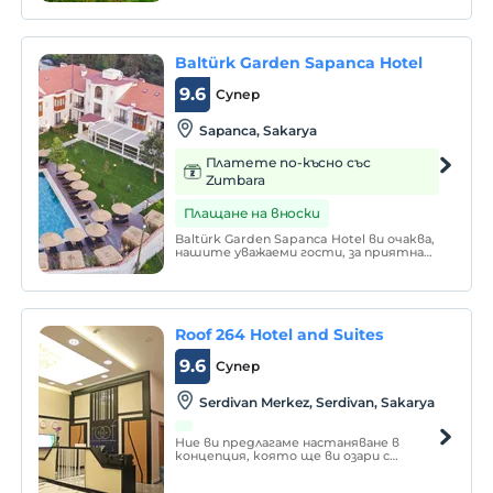
Baltürk Garden Sapanca Hotel
9.6
Супер
Sapanca, Sakarya
Платете по-късно със
Zumbara
Плащане на вноски
Baltürk Garden Sapanca Hotel ви очаква,
нашите уважаеми гости, за приятна
почивка с леснодостъпното си
местоположение, качествено
обслужване и изтънчени вкусове от
световната кухня на мястото,
където се срещат зеленото и
синьото.
Roof 264 Hotel and Suites
9.6
Супер
Serdivan Merkez, Serdivan, Sakarya
Ние ви предлагаме настаняване в
концепция, която ще ви озари с
модерен и естетичен облик, където
ще намерите комфорт, качество и