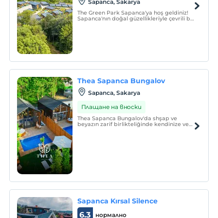
Sapanca, Sakarya
The Green Park Sapanca'ya hoş geldiniz!
Sapanca'nın doğal güzellikleriyle çevrili bu
tesis, lüks hizmet eşliğinde huzurlu bir
tatil deneyimi sunmak için tasarlandı.
15.09.2025 tarihi itibarıyla havuz
ısıtmalarımız aktif edilmiştir. (T.C.
Thea Sapanca Bungalov
Sapanca, Sakarya
Плащане на вноски
Thea Sapanca Bungalov'da shşap ve
beyazın zarif birlikteliğinde kendinize ve
ailenize özel bir alan ve unutulmayacak
anılar yaratın!
Sapanca Kırsal Silence
6.3
нормално