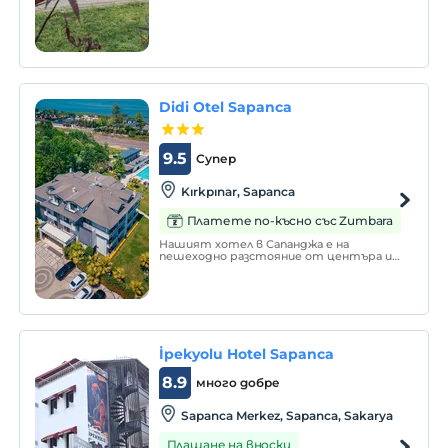
Didi Otel Sapanca
9.5
Супер
Kırkpınar, Sapanca
Платете по-късно със Zumbara
Нашият хотел в Сапанджа е на
пешеходно разстояние от центъра и
ще се радваме да ви приемем за
щастлив престой сред зеленина и
природа.
İpekyolu Hotel Sapanca
8.9
много добре
Sapanca Merkez, Sapanca, Sakarya
Плащане на вноски