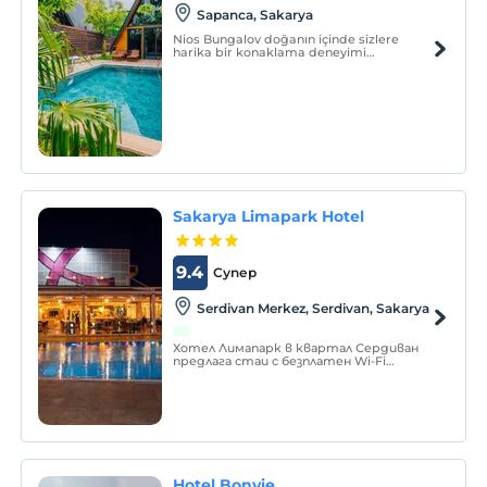
Sapanca, Sakarya
Nios Bungalov doğanın içinde sizlere
harika bir konaklama deneyimi
sunmaktadır.
Sakarya Limapark Hotel
9.4
Супер
Serdivan Merkez, Serdivan, Sakarya
Хотел Лимапарк в квартал Сердиван
предлага стаи с безплатен Wi-Fi
интернет, Led телевизор, удобна
баня, безплатен чай и кафе, минибар с
голямо разнообразие, удобни легла. В
хотела има а-ла-карт ресторант
MAJA, предлагащ турски
специалитети.
Hotel Bonvie