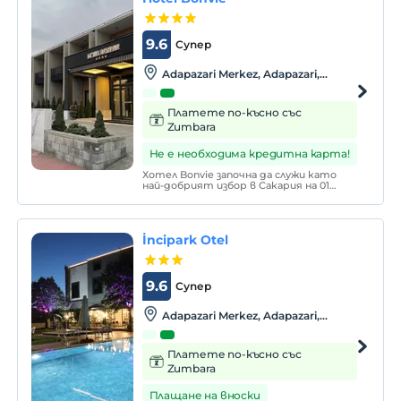
9.6
Супер
Adapazari Merkez, Adapazari,
Sakarya
Платете по-късно със
Zumbara
Не е необходима кредитна карта!
Хотел Bonvie започна да служи като
най-добрият избор в Сакария на 01
април 2021 г.
İncipark Otel
9.6
Супер
Adapazari Merkez, Adapazari,
Sakarya
Платете по-късно със
Zumbara
Плащане на вноски