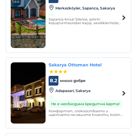
Merkezköyler, Sapanca, Sakarya
Sapanca Kırsal Silence, şehrin
koşuşturmasından kaçıp, sevdiklerinizle
göl manzaralı ve izole tatil yapma keyfi
sunmaktadır.
Sakarya Ottoman Hotel
8.2
много добре
Adapazari, Sakarya
Не е необходима кредитна карта!
Комфортът, спокойствието и
щастието на нашите клиенти, който
разполага с 4 звезди и 55 стаи, е
изграден с мисъл за най-фините
детайли.