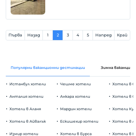
спокойствие, реализира &quot;Smart
Hotel&quot; разбиране в Сакария.
Първа
Назад
1
2
3
4
5
Напред
Край
Популярни ваканционни дестинации
Зимна ваканция
Истанбул хотели
Чешме хотели
Хотели в С
Анталия хотели
Анкара хотели
Хотели в О
Хотели в Аланя
Мардин хотели
Хотели Ку
Хотели в Айвалък
Ескишехир хотели
Хотели в А
Измир хотели
Хотели в Бурса
Хотели в К