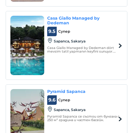
Casa Giallo Managed by
Dedeman
9.5
Супер
Sapanca, Sakarya
Casa Giallo Managed by Dedeman dört
mevsim tatil yapmanın keyfini sunuyor.
Sükunet dolu bir tatili, romantizm ve
huzur ile buluşturuyor.
Pyramid Sapanca
9.6
Супер
Sapanca, Sakarya
Pyramid Sapanca се състои от бунгала с
250 м² градина и частен басейн.