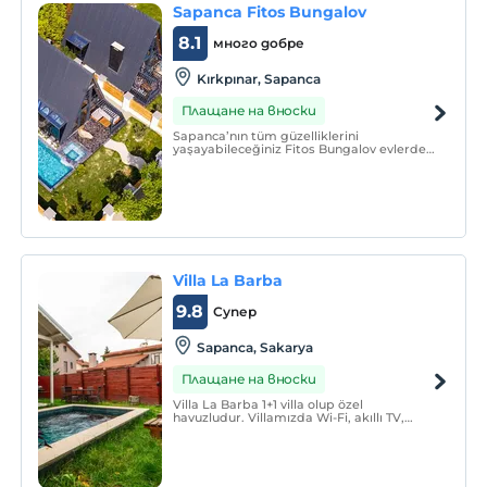
Sapanca Fitos Bungalov
8.1
много добре
Kırkpınar, Sapanca
Плащане на вноски
Sapanca’nın tüm güzelliklerini
yaşayabileceğiniz Fitos Bungalov evlerde,
ihtiyacınız olan her şey mevcut. Eğer
tamamen sevdiklerinizle baş başa bir tatil
arzuluyor ve kendinize özel bir alan
istiyorsanız konforlu tiny houselar'da
konaklayabilirsiniz.
Villa La Barba
9.8
Супер
Sapanca, Sakarya
Плащане на вноски
Villa La Barba 1+1 villa olup özel
havuzludur. Villamızda Wi-Fi, akıllı TV,
banyo, duş, saç kurutma makinesi,
mangal gibi olanaklar bulunur.