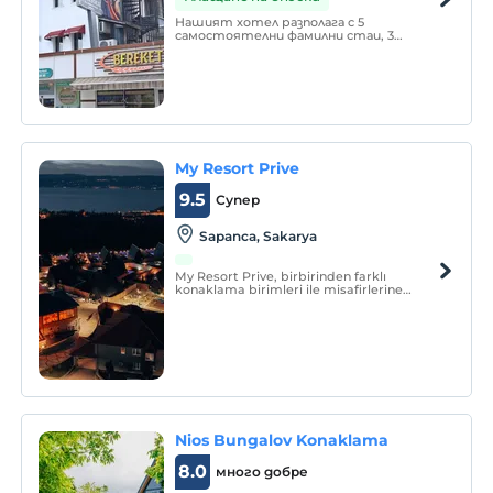
Нашият хотел разполага с 5
самостоятелни фамилни стаи, 3
единични стаи, 1 тройна стая и 9
двойни стандартни стаи. Всички наши
стаи разполагат с LCD телевизор,
сплит климатик, безплатен безжичен
интернет. Нашият хотел е на 400
метра от жп гарата.
My Resort Prive
9.5
Супер
Sapanca, Sakarya
My Resort Prive, birbirinden farklı
konaklama birimleri ile misafirlerine
hizmet vermektedir.
Nios Bungalov Konaklama
8.0
много добре