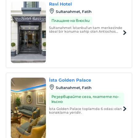
Ravi Hotel
Sultanahmet, Fatih
Плащане на вноски
Sultanahmet İstanbul'un tam merkezinde
ideal bir konuma sahip olan Antiochos
Sarayı'nın kalıntıları, camlarla korunan
kahvaltı alanında yer almaktadır. Ravi
Hotel klimalı odalar, ortak salon, ücretsiz
Wi-Fi ve 24 saat resepsiyon hizmeti
sunmaktadır.
İsta Golden Palace
Sultanahmet, Fatih
Резервирайте сега, платете по-
късно
İsta Golden Palace toplamda 6 odası olan
konaklama yeridir.