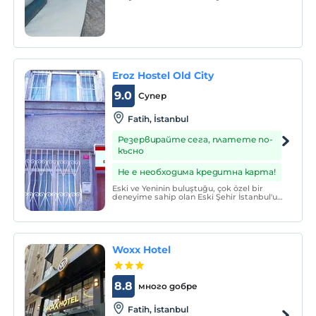
konaklama sunmaktadır.
Eroz Hostel Old City
9.0
Супер
Fatih, İstanbul
Резервирайте сега, платете по-
късно
Не е необходима кредитна карта!
Eski ve Yeninin buluştuğu, çok özel bir
deneyime sahip olan Eski Şehir İstanbul'un
eşsiz ikonik lokasyonlarından birinde
konaklamak ister misiniz? Eroz Hostels
Old City, Sultanahmet, Galata, Taksim,
Beyoğlu, Eminönü, Beyazıt, Laleli'nin
buluştuğu bu anti
Woxx Hotel
8.8
много добре
Fatih, İstanbul