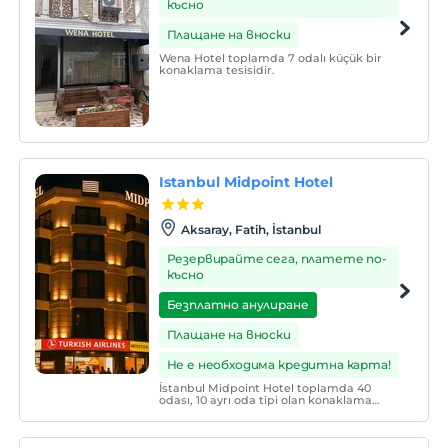
късно
Плащане на вноски
Wena Hotel toplamda 7 odalı küçük bir
konaklama tesisidir.
Istanbul Midpoint Hotel
Aksaray, Fatih, İstanbul
Резервирайте сега, платете по-
късно
Безплатно анулиране
Плащане на вноски
Не е необходима кредитна карта!
İstanbul Midpoint Hotel toplamda 40
odası, 10 ayrı oda tipi olan konaklama
tesisidir.