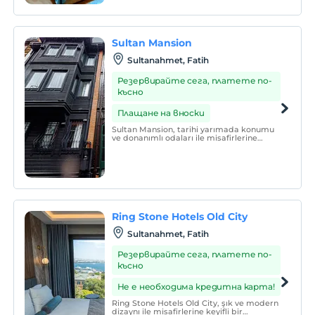
Sultan Mansion
Sultanahmet, Fatih
Резервирайте сега, платете по-
късно
Плащане на вноски
Sultan Mansion, tarihi yarımada konumu
ve donanımlı odaları ile misafirlerine
hizmet vermektedir.
Ring Stone Hotels Old City
Sultanahmet, Fatih
Резервирайте сега, платете по-
късно
Не е необходима кредитна карта!
Ring Stone Hotels Old City, şık ve modern
dizaynı ile misafirlerine keyifli bir