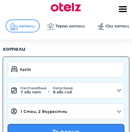
хотели
Термо хотели
Ски хотели
хотели
Hастаняване
Hапускане
-
7 авг пет
8 авг съб