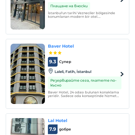
Плащане на вноски
İstanbul'un tarihi Vezneciler bölgesinde
konumlanan modern bir otel.
Sultanahmet'e çok yakın olan otelimiz,
Laleli alışveriş bölgesine yürüme
mesafesindedir.
Baver Hotel
9.3
Супер
Laleli, Fatih, İstanbul
Резервирайте сега, платете по-
късно
Baver Hotel, 24 odası bulunan konaklama
yeridir. Sadece oda konseptinde hizmet
vermektedir.
Lal Hotel
7.9
добре