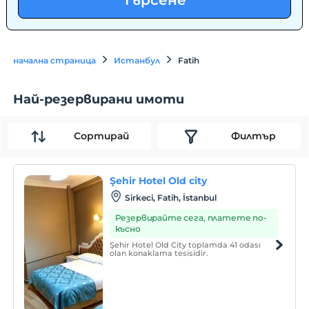
Търсене
начална страница
Истанбул
Fatih
Най-резервирани имоти
Сортирай
Филтър
Şehir Hotel Old city
Sirkeci, Fatih, İstanbul
Резервирайте сега, платете по-
късно
Şehir Hotel Old City toplamda 41 odası
olan konaklama tesisidir.