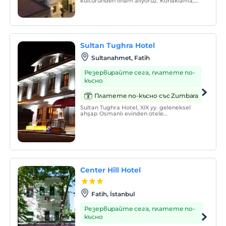
kültüründen ilham alıyoruz. Konaklama,
havuz ve teras restoranımızdan Ayasofya
manzarasından siz de ilham alacaksınız.
Sultan Tughra Hotel
Sultanahmet, Fatih
Резервирайте сега, платете по-
късно
Платете по-късно със Zumbara
Sultan Tughra Hotel, XIX yy. geleneksel
ahşap Osmanlı evinden otele
dönüştürülerek 2011 yılında hizmete
açılmıştır. Otelimiz geleneksel Türk
misafirperverliğini en iyi şekilde
göstererek birinci sınıf hizmet
sunmaktadır.
Center Hill Hotel
Fatih, İstanbul
Резервирайте сега, платете по-
късно