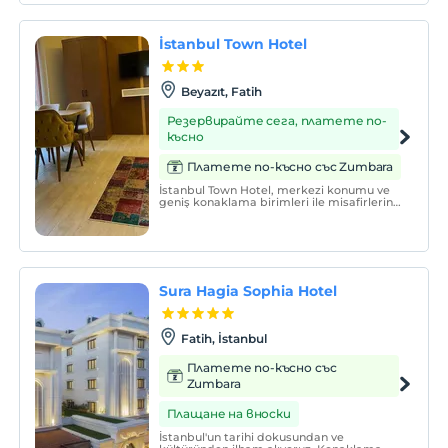
İstanbul Town Hotel
Beyazıt, Fatih
Резервирайте сега, платете по-
късно
Платете по-късно със Zumbara
İstanbul Town Hotel, merkezi konumu ve
geniş konaklama birimleri ile misafirlerine
hizmet vermektedir.
Sura Hagia Sophia Hotel
Fatih, İstanbul
Платете по-късно със
Zumbara
Плащане на вноски
İstanbul'un tarihi dokusundan ve