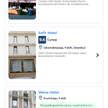
Center Hill Hotel, birbirinden farklı
konaklama birimleri ile misafirlerine
hizmet vermektedir.
Safir Hotel
9.6
Супер
İskenderpaşa, Fatih, İstanbul
Safir Hotel toplamda 40 odası olan
konaklama tesisidir.
Wena Hotel
Kumkapı, Fatih
Резервирайте сега, платете по-