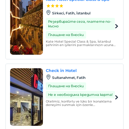
Sirkeci, Fatih, İstanbul
Резервирайте сега, платете по-
късно
Плащане на вноски
Kate Hotel Special Class & Spa, İstanbul
şehrinin en iyilerini parmaklarınızın ucuna
getirerek konaklamanızı hem dinlendirici
hem de keyifli hale getiriyor.
Check in Hotel
Sultanahmet, Fatih
Плащане на вноски
Не е необходима кредитна карта!
Otelimiz, konforlu ve lüks bir konaklama
deneyimi sunmak için özenle
tasarlanmıştır. Misafirlerimizin
memnuniyeti bizim önceliğimizdir ve her
detayda bu prensibi gözetiyoruz.