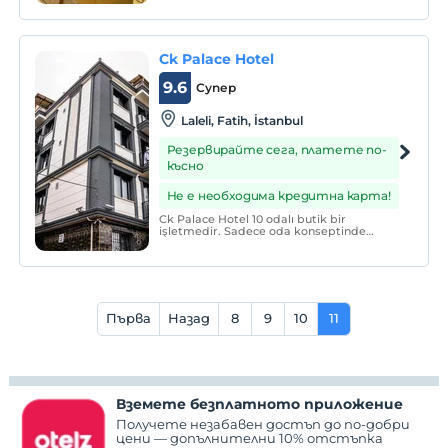
Ck Palace Hotel
9.6
Супер
Laleli, Fatih, İstanbul
Резервирайте сега, платете по-
късно
Не е необходима кредитна карта!
Ck Palace Hotel 10 odalı butik bir
işletmedir. Sadece oda konseptinde
hizmet vermektedir.
Първа
Назад
8
9
10
11
Вземете безплатното приложение
Получете незабавен достъп до по-добри
цени — допълнителни 10% отстъпка