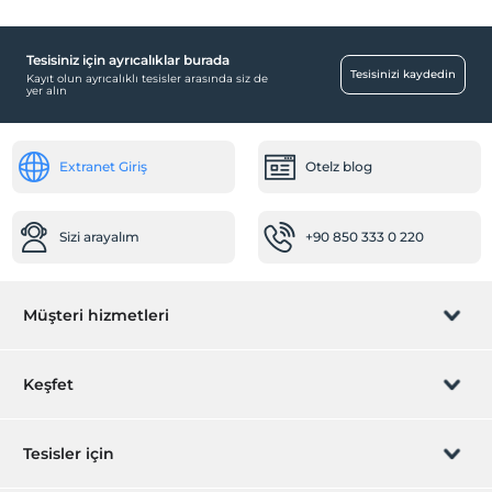
Tesisiniz için ayrıcalıklar burada
Tesisinizi kaydedin
Kayıt olun ayrıcalıklı tesisler arasında siz de
yer alın
Extranet Giriş
Otelz blog
Sizi arayalım
+90 850 333 0 220
Müşteri hizmetleri
Rezervasyon yönet
Keşfet
Sizi arayalım
Hediye Kart
Tesisler için
İştirak olun