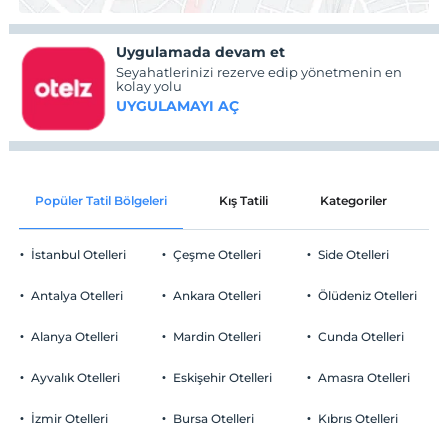
Uygulamada devam et
Seyahatlerinizi rezerve edip yönetmenin en
kolay yolu
UYGULAMAYI AÇ
Popüler Tatil Bölgeleri
Kış Tatili
Kategoriler
P
İstanbul Otelleri
Çeşme Otelleri
Side Otelleri
Antalya Otelleri
Ankara Otelleri
Ölüdeniz Otelleri
Alanya Otelleri
Mardin Otelleri
Cunda Otelleri
Ayvalık Otelleri
Eskişehir Otelleri
Amasra Otelleri
İzmir Otelleri
Bursa Otelleri
Kıbrıs Otelleri